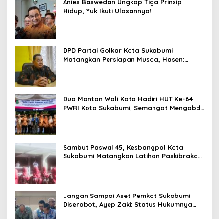
Anies Baswedan Ungkap Tiga Prinsip
Hidup, Yuk Ikuti Ulasannya!
DPD Partai Golkar Kota Sukabumi
Matangkan Persiapan Musda, Hasen:
Paling Lambat Agustus Harus Selesai
Dua Mantan Wali Kota Hadiri HUT Ke-64
PWRI Kota Sukabumi, Semangat Mengabdi
Tak Berhenti Saat Pensiun
Sambut Paswal 45, Kesbangpol Kota
Sukabumi Matangkan Latihan Paskibraka
Jelang HUT ke-81
Jangan Sampai Aset Pemkot Sukabumi
Diserobot, Ayep Zaki: Status Hukumnya
Harus Jelas