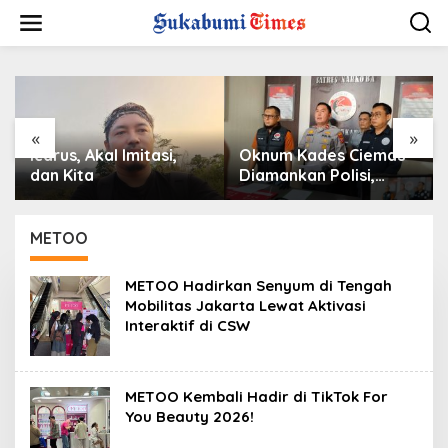
L
e
w
a
t
i
k
e
«
»
k
Icarus, Akal Imitasi,
Oknum Kades Ciemas
o
dan Kita
Diamankan Polisi,
n
Ditetapkan Pengguna
t
Sabtu Bukan
e
Pengedar
METOO
n
METOO Hadirkan Senyum di Tengah
Mobilitas Jakarta Lewat Aktivasi
Interaktif di CSW
METOO Kembali Hadir di TikTok For
You Beauty 2026!