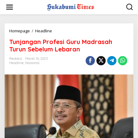
L
e
w
a
t
i
Homepage
/
Headline
T
k
u
Tunjangan Profesi Guru Madrasah
e
n
k
j
Turun Sebelum Lebaran
o
a
n
n
Redaksi
Maret 16, 2025
t
Headline
,
Nasional
g
e
a
n
n
P
r
o
f
e
s
i
G
u
r
u