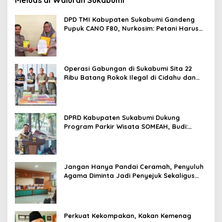
Meluas di Waluran Sukabumi
DPD TMI Kabupaten Sukabumi Gandeng
Pupuk CANO F80, Nurkosim: Petani Harus
Didukung Inovasi Karya Anak Daerah
Operasi Gabungan di Sukabumi Sita 22
Ribu Batang Rokok Ilegal di Cidahu dan
Parungkuda
DPRD Kabupaten Sukabumi Dukung
Program Parkir Wisata SOMEAH, Budi:
Kesan Wisatawan Sangat Menentukan
Jangan Hanya Pandai Ceramah, Penyuluh
Agama Diminta Jadi Penyejuk Sekaligus
Pemecah Masalah Umat
Perkuat Kekompakan, Kakan Kemenag