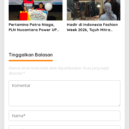
Pertamina Patra Niaga,
Hadir di Indonesia Fashion
PLN Nusantara Power UP
Week 2026, Tujuh Mitra
Rembang, dan Rumah
Binaan Pertamina Patra
Zakat Hadirkan Layanan
Niaga RJBB Perluas Akses
Psikososial bagi Anak
Pasar dan Jejaring Bisnis
Penyintas Gempa di Sigi
Tinggalkan Balasan
Alamat email Anda tidak akan dipublikasikan.
Ruas yang wajib
ditandai
*