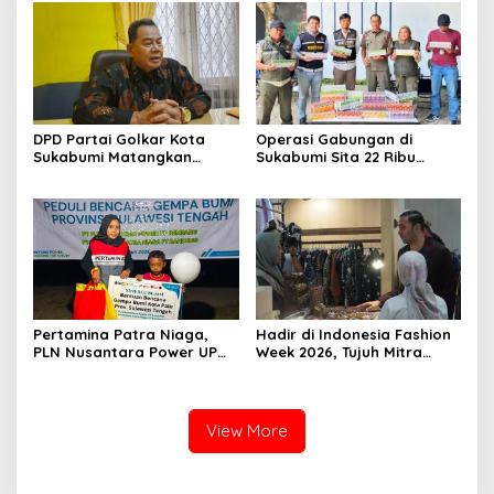
DPD Partai Golkar Kota
Operasi Gabungan di
Sukabumi Matangkan
Sukabumi Sita 22 Ribu
Persiapan Musda, Hasen:
Batang Rokok Ilegal di
Paling Lambat Agustus
Cidahu dan Parungkuda
Harus Selesai
Pertamina Patra Niaga,
Hadir di Indonesia Fashion
PLN Nusantara Power UP
Week 2026, Tujuh Mitra
Rembang, dan Rumah
Binaan Pertamina Patra
Zakat Hadirkan Layanan
Niaga RJBB Perluas Akses
Psikososial bagi Anak
Pasar dan Jejaring Bisnis
Penyintas Gempa di Sigi
View More