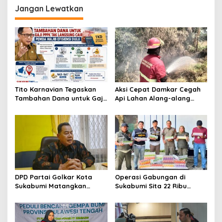
Jangan Lewatkan
Tito Karnavian Tegaskan
Aksi Cepat Damkar Cegah
Tambahan Dana untuk Gaji
Api Lahan Alang-alang
PPPK Tak Langsung Cair,
Meluas di Waluran
Pemda Wajib Efisiensi Dulu
Sukabumi
DPD Partai Golkar Kota
Operasi Gabungan di
Sukabumi Matangkan
Sukabumi Sita 22 Ribu
Persiapan Musda, Hasen:
Batang Rokok Ilegal di
Paling Lambat Agustus
Cidahu dan Parungkuda
Harus Selesai