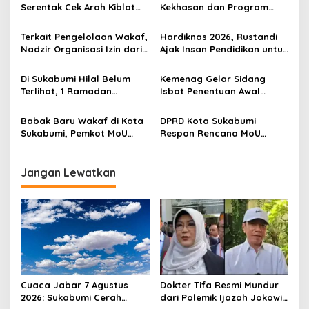
i
Serentak Cek Arah Kiblat
Kekhasan dan Program
p
15-16 Juli 2026, Fenomena
Unggulan, Rustandi: Upaya
Matahari Tepat di Atas
Tingkatkan Kepercayaan
Terkait Pengelolaan Wakaf,
Hardiknas 2026, Rustandi
o
Ka’bah
Masyarakat
Nadzir Organisasi Izin dari
Ajak Insan Pendidikan untuk
s
Kemendagri, Prof Waryono:
Tingkatkan Kualitas dan
Kalau Lembaga dari
Daya Saing Madrasah
Di Sukabumi Hilal Belum
Kemenag Gelar Sidang
Kemenag
Terlihat, 1 Ramadan
Isbat Penentuan Awal
Menunggu Pengumuman
Ramadan 1447 H pada 17
Kemenag RI
Februari 2026
Babak Baru Wakaf di Kota
DPRD Kota Sukabumi
Sukabumi, Pemkot MoU
Respon Rencana MoU
dengan BWI, Waka DPRD:
antara Pemda dengan BWI
Langkah Kongkrit Tindak
Terkait Wakaf, Danny:
Lanjut Panja
Semoga Akhiri Polemik di
Jangan Lewatkan
Masyarakat
Cuaca Jabar 7 Agustus
Dokter Tifa Resmi Mundur
2026: Sukabumi Cerah
dari Polemik Ijazah Jokowi,