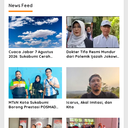
News Feed
Cuaca Jabar 7 Agustus
Dokter Tifa Resmi Mundur
2026: Sukabumi Cerah
dari Polemik Ijazah Jokowi,
Berawan, BMKG Ingatkan
Akhiri Pengawalan Setelah
Potensi Hujan Lokal pada
450 Hari Proses Hukum
Siang hingga Sore
MTsN Kota Sukabumi
Icarus, Akal Imitasi, dan
Borong Prestasi POSMAD
Kita
2026, Alvin dan Shafa Wakili
Kota ke Tingkat Jawa
Barat