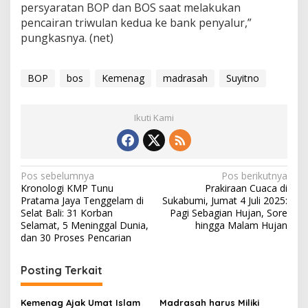
persyaratan BOP dan BOS saat melakukan
pencairan triwulan kedua ke bank penyalur,”
pungkasnya. (net)
BOP
bos
Kemenag
madrasah
Suyitno
Ikuti Kami
N
Pos sebelumnya
Pos berikutnya
Kronologi KMP Tunu
Prakiraan Cuaca di
a
Pratama Jaya Tenggelam di
Sukabumi, Jumat 4 Juli 2025:
v
Selat Bali: 31 Korban
Pagi Sebagian Hujan, Sore
Selamat, 5 Meninggal Dunia,
hingga Malam Hujan
i
dan 30 Proses Pencarian
g
Posting Terkait
a
s
Kemenag Ajak Umat Islam
Madrasah harus Miliki