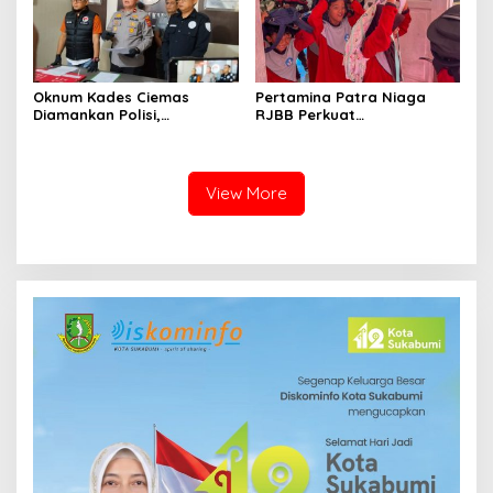
Oknum Kades Ciemas
Pertamina Patra Niaga
Diamankan Polisi,
RJBB Perkuat
Ditetapkan Pengguna
Kesiapsiagaan Bencana
Sabtu Bukan Pengedar
Sejak Dini melalui Program
PANAH KESATRIA
View More