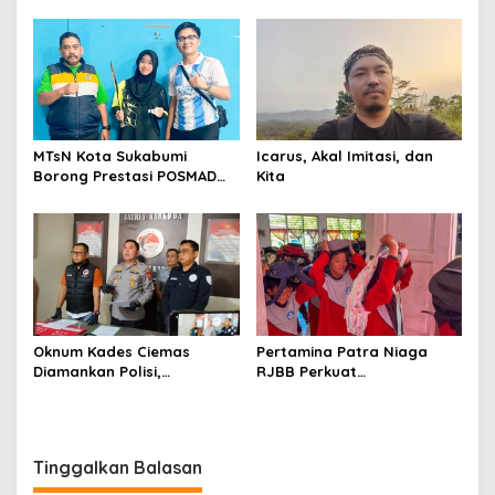
Berawan, BMKG Ingatkan
Akhiri Pengawalan Setelah
Potensi Hujan Lokal pada
450 Hari Proses Hukum
Siang hingga Sore
MTsN Kota Sukabumi
Icarus, Akal Imitasi, dan
Borong Prestasi POSMAD
Kita
2026, Alvin dan Shafa Wakili
Kota ke Tingkat Jawa
Barat
Oknum Kades Ciemas
Pertamina Patra Niaga
Diamankan Polisi,
RJBB Perkuat
Ditetapkan Pengguna
Kesiapsiagaan Bencana
Sabtu Bukan Pengedar
Sejak Dini melalui Program
PANAH KESATRIA
Tinggalkan Balasan