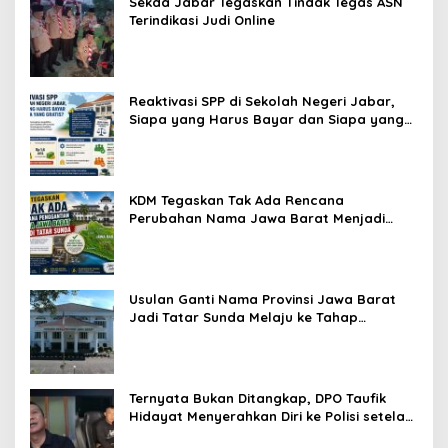
Sekda Jabar Tegaskan Tindak Tegas ASN
Terindikasi Judi Online
Reaktivasi SPP di Sekolah Negeri Jabar,
Siapa yang Harus Bayar dan Siapa yang
Gratis?
KDM Tegaskan Tak Ada Rencana
Perubahan Nama Jawa Barat Menjadi
Tatar Sunda, Komisi 1 DPRD Jabar Perlu
Kajian Secara Menyeluruh
Usulan Ganti Nama Provinsi Jawa Barat
Jadi Tatar Sunda Melaju ke Tahap
Legislasi, Semua Fraksi DPRD Setuju
Ternyata Bukan Ditangkap, DPO Taufik
Hidayat Menyerahkan Diri ke Polisi setelah
Dibujuk Mantan Bos