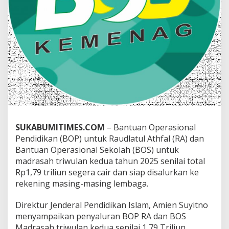
P
R
A
d
a
n
B
O
S
M
a
d
r
a
SUKABUMITIMES.COM
– Bantuan Operasional
s
Pendidikan (BOP) untuk Raudlatul Athfal (RA) dan
a
Bantuan Operasional Sekolah (BOS) untuk
h
madrasah triwulan kedua tahun 2025 senilai total
S
Rp1,79 triliun segera cair dan siap disalurkan ke
e
g
rekening masing-masing lembaga.
e
r
Direktur Jenderal Pendidikan Islam, Amien Suyitno
a
menyampaikan penyaluran BOP RA dan BOS
C
Madrasah triwulan kedua senilai 1,79 Triliun
a