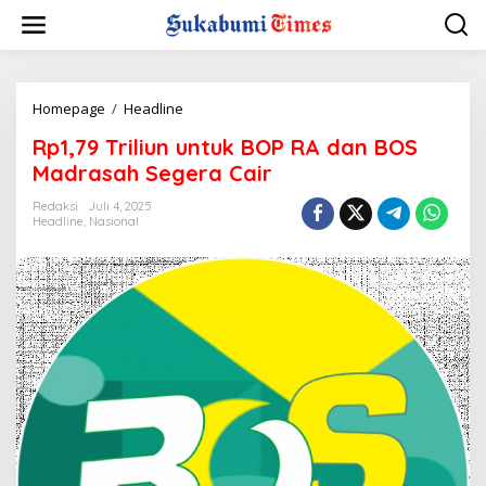
L
e
w
a
t
i
Homepage
/
Headline
R
k
p
Rp1,79 Triliun untuk BOP RA dan BOS
e
1
k
,
Madrasah Segera Cair
o
7
n
9
Redaksi
Juli 4, 2025
t
Headline
,
Nasional
T
e
r
n
i
l
i
u
n
u
n
t
u
k
B
O