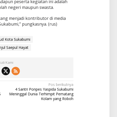
dapun peserta kegiatan ini adalah
olah negeri maupun swasta.
k yang menjadi kontributor di media
 Sukabumi,” pungkasnya. (rus)
bud Kota Sukabumi
njul Saepul Hayat
kuti Kami
Pos berikutnya
4 Santri Ponpes Yaspida Sukabumi
S
Meninggal Dunia Terhimpit Pematang
Kolam yang Roboh