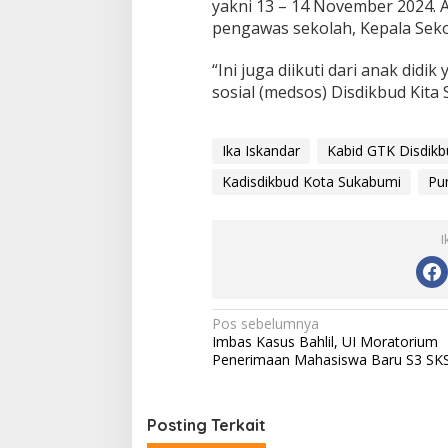
yakni 13 – 14 November 2024. A
pengawas sekolah, Kepala Sek
“Ini juga diikuti dari anak didi
sosial (medsos) Disdikbud Kita
Ika Iskandar
Kabid GTK Disdik
Kadisdikbud Kota Sukabumi
Pu
I
N
Pos sebelumnya
Imbas Kasus Bahlil, UI Moratorium
a
Penerimaan Mahasiswa Baru S3 SK
v
i
Posting Terkait
g