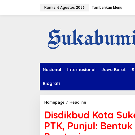
L
Tambahkan Menu
e
Kamis, 6 Agustus 2026
w
a
t
i
k
e
k
o
n
t
e
Nasional
Internasional
Jawa Barat
S
n
Biografi
Homepage
/
Headline
D
i
Disdikbud Kota Suk
s
d
PTK, Punjul: Bentu
i
k
b