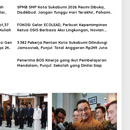
ah
SPMB SMP Kota Sukabumi 2026 Resmi Dibuka,
lai
Disdikbud: Jangan Tunggu Hari Terakhir, Pahami
Tahapannya
p1,37
FOKOSI Gelar ECOLEAD, Perkuat Kepemimpinan
Kuliah
Ketua OSIS Berbasis Aksi Lingkungan, Novian:
Penguatan Karakter Pelajar Kota Sukabumi
si Gen
3.382 Pekerja Rentan Kota Sukabumi Dilindungi
ga 24
Jamsostek, Punjul: Total Anggaran Rp249 Juta
Penerima BOS Kinerja yang Ikut Pembelajaran
Mendalam, Punjul: Sekolah yang Dinilai Siap