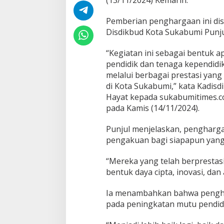
n
g
a
Pemberian penghargaan ini di
k
Disdikbud Kota Sukabumi Punju
u
a
“Kegiatan ini sebagai bentuk ap
n
pendidik dan tenaga kependidi
B
a
melalui berbagai prestasi yan
g
di Kota Sukabumi,” kata Kadis
i
Hayat kepada sukabumitimes.c
y
pada Kamis (14/11/2024).
a
n
g
Punjul menjelaskan, pengharga
P
pengakuan bagi siapapun yang 
r
e
“Mereka yang telah berprestasi
s
bentuk daya cipta, inovasi, dan 
t
a
s
Ia menambahkan bahwa pengha
i
pada peningkatan mutu pendidi