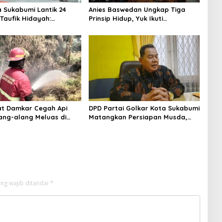
a Sukabumi Lantik 24
Anies Baswedan Ungkap Tiga
 Taufik Hidayah:
Prinsip Hidup, Yuk Ikuti
nan Setiap Bulan Akan
Ulasannya!
ntikan
at Damkar Cegah Api
DPD Partai Golkar Kota Sukabumi
ang-alang Meluas di
Matangkan Persiapan Musda,
 Sukabumi
Hasen: Paling Lambat Agustus
Harus Selesai
ng wajib ditandai
*