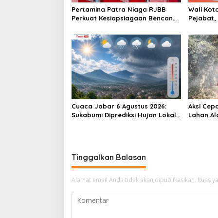
Pertamina Patra Niaga RJBB
Wali Kot
Perkuat Kesiapsiagaan Bencana
Pejabat,
Sejak Dini melalui Program
Kemungki
PANAH KESATRIA
Ada Pela
Cuaca Jabar 6 Agustus 2026:
Aksi Cep
Sukabumi Diprediksi Hujan Lokal,
Lahan Al
Warga Diminta Waspada Petir
Waluran
dan Angin Kencang
Tinggalkan Balasan
Alamat email Anda tidak akan dipublikasikan.
Ruas ya