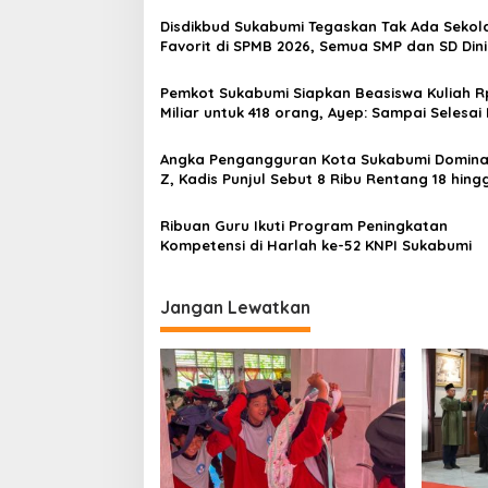
a
Disdikbud Sukabumi Tegaskan Tak Ada Sekol
s
Favorit di SPMB 2026, Semua SMP dan SD Dini
Setara
i
Pemkot Sukabumi Siapkan Beasiswa Kuliah R
p
Miliar untuk 418 orang, Ayep: Sampai Selesai 
o
Angka Pengangguran Kota Sukabumi Domina
s
Z, Kadis Punjul Sebut 8 Ribu Rentang 18 hing
Tahun: Disnaker Gelar Job Fair
Ribuan Guru Ikuti Program Peningkatan
Kompetensi di Harlah ke-52 KNPI Sukabumi
Jangan Lewatkan