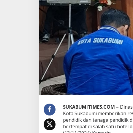
u
l
u
h
a
n
P
T
K
,
P
u
n
j
u
l
:
B
e
n
SUKABUMITIMES.COM
– Dinas
t
u
Kota Sukabumi memberikan rew
k
pendidik dan tenaga pendidik d
P
bertempat di salah satu hotel 
e
(13/11/2024) Kemarin.