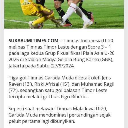
L
e
s
t
e
3
-
1
SUKABUMITIMES.COM
– Timnas Indonesia U-20
,
melibas Timnas Timor Leste dengan Score 3 – 1
k
pada laga kedua Grup F kualifikasi Piala Asia U-20
u
2025 di Stadion Madya Gelora Bung Karno (GBK),
a
Jakarta pada Sabtu (27/9/2024.
l
i
f
Tiga gol Timnas Garuda Muda dicetak oleh Jens
i
Raven (13′), Riski Afrisal (15′), dan Muhamad Ragil
k
(77′), sedangkan satu gol balasan Timor Leste
a
tercipta melalui gol Luis Figo Riberio.
s
i
P
Seperti saat melawan Timnas Maladewa U-20,
i
Garuda Muda mendominasi pertandingan sejak
a
peluit pertama lagi dibunyikan.
l
a