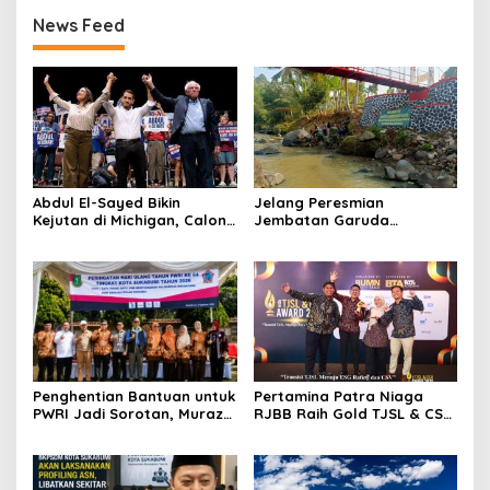
News Feed
Abdul El-Sayed Bikin
Jelang Peresmian
Kejutan di Michigan, Calon
Jembatan Garuda
Senator Muslim Pertama
Aryadifa, TNI Pimpin Aksi
AS?
Bersih Sungai Cimandiri
Penghentian Bantuan untuk
Pertamina Patra Niaga
PWRI Jadi Sorotan, Muraz
RJBB Raih Gold TJSL & CSR
Minta Pemda Tetap Beri
Awards 2026, Ubah Jerami
Perhatian kepada
Jadi Peluang Ekonomi
Pensiunan ASN