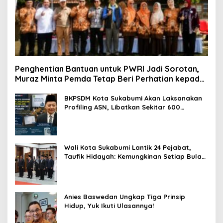
Penghentian Bantuan untuk PWRI Jadi Sorotan,
Muraz Minta Pemda Tetap Beri Perhatian kepada
Pensiunan ASN
BKPSDM Kota Sukabumi Akan Laksanakan
Profiling ASN, Libatkan Sekitar 600
Pegawai
Wali Kota Sukabumi Lantik 24 Pejabat,
Taufik Hidayah: Kemungkinan Setiap Bulan
Akan Ada Pelantikan
Anies Baswedan Ungkap Tiga Prinsip
Hidup, Yuk Ikuti Ulasannya!