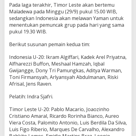
Pada laga terakhir, Timor Leste akan bertemu
Maladewa pada Minggu (29/9) pukul 15.00 WIB,
sedangkan Indonesia akan melawan Yaman untuk
menentukan pemuncak grup pada hari yang sama
pukul 19.30 WIB.
Berikut susunan pemain kedua tim:
Indonesia U-20: Ikram Algiffari, Kadek Arel Priyatna,
Alfharezzi Buffon, Meshaal Hamzah, Iqbal
Gwijangge, Dony Tri Pamungkas, Aditya Warman,
Toni Firmansyah, Arlyansyah Abdulmanan, Riski
Afrisal, Jens Raven.
Pelatih: Indra Sjafri.
Timor Leste U-20: Pablo Macario, Joaozinho
Cristiano Amaral, Ricardo Rorinha Bianco, Aureo
Viera Costa, Palomito Antonio, Luis Berdila Da Silva,
Luis Figo Riberio, Marques De Carvalho, Alexandro
Bahkito Lemos, Emidio Martins Braz, Leonio