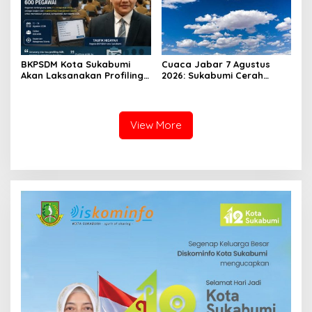
BKPSDM Kota Sukabumi
Cuaca Jabar 7 Agustus
Akan Laksanakan Profiling
2026: Sukabumi Cerah
ASN, Libatkan Sekitar 600
Berawan, BMKG Ingatkan
Pegawai
Potensi Hujan Lokal pada
Siang hingga Sore
View More