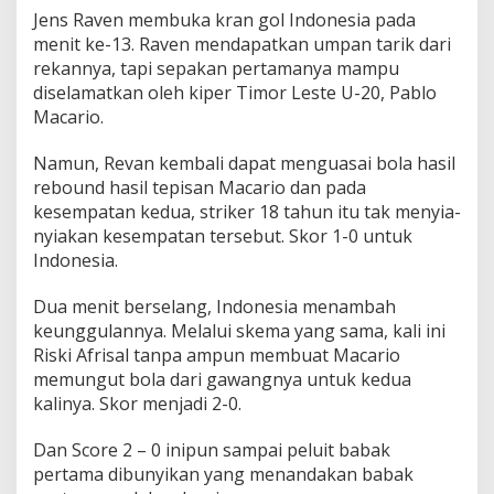
A
Jens Raven membuka kran gol Indonesia pada
s
menit ke-13. Raven mendapatkan umpan tarik dari
i
rekannya, tapi sepakan pertamanya mampu
a
diselamatkan oleh kiper Timor Leste U-20, Pablo
U
Macario.
-
2
0
Namun, Revan kembali dapat menguasai bola hasil
2
rebound hasil tepisan Macario dan pada
0
kesempatan kedua, striker 18 tahun itu tak menyia-
2
nyiakan kesempatan tersebut. Skor 1-0 untuk
5
Indonesia.
Dua menit berselang, Indonesia menambah
keunggulannya. Melalui skema yang sama, kali ini
Riski Afrisal tanpa ampun membuat Macario
memungut bola dari gawangnya untuk kedua
kalinya. Skor menjadi 2-0.
Dan Score 2 – 0 inipun sampai peluit babak
pertama dibunyikan yang menandakan babak