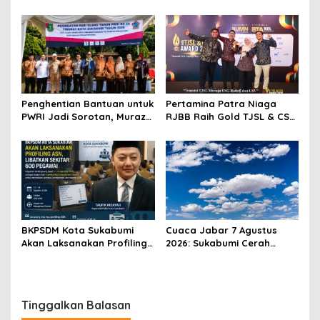
Senator Muslim Pertama
Aryadifa, TNI Pimpin Aksi
AS?
Bersih Sungai Cimandiri
Penghentian Bantuan untuk
Pertamina Patra Niaga
PWRI Jadi Sorotan, Muraz
RJBB Raih Gold TJSL & CSR
Minta Pemda Tetap Beri
Awards 2026, Ubah Jerami
Perhatian kepada
Jadi Peluang Ekonomi
Pensiunan ASN
BKPSDM Kota Sukabumi
Cuaca Jabar 7 Agustus
Akan Laksanakan Profiling
2026: Sukabumi Cerah
ASN, Libatkan Sekitar 600
Berawan, BMKG Ingatkan
Pegawai
Potensi Hujan Lokal pada
Siang hingga Sore
Tinggalkan Balasan