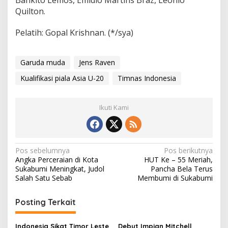
Quilton.
Pelatih: Gopal Krishnan. (*/sya)
Garuda muda
Jens Raven
Kualifikasi piala Asia U-20
Timnas Indonesia
Ikuti Kami
N
Pos sebelumnya
Pos berikutnya
Angka Perceraian di Kota
HUT Ke – 55 Meriah,
a
Sukabumi Meningkat, Judol
Pancha Bela Terus
v
Salah Satu Sebab
Membumi di Sukabumi
i
Posting Terkait
g
a
Indonesia Sikat Timor Leste
Debut Impian Mitchell