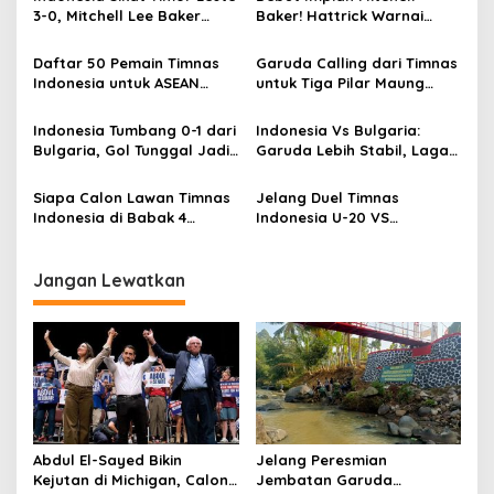
s
3-0, Mitchell Lee Baker
Baker! Hattrick Warnai
Kokoh di Puncak Top Skor
Kemenangan Telak Timnas
i
ASEAN Championship 2026
Indonesia 5-1 atas
Daftar 50 Pemain Timnas
Garuda Calling dari Timnas
p
Kamboja di Piala AFF 2026
Indonesia untuk ASEAN
untuk Tiga Pilar Maung
Championship Hyundai Cup
Bandung, Siapa Saja?
o
2026, Beckham Putra
Indonesia Tumbang 0-1 dari
Indonesia Vs Bulgaria:
s
hingga Ragnar
Bulgaria, Gol Tunggal Jadi
Garuda Lebih Stabil, Laga
Oratmangoen Masuk Wider
Penentu
Diprediksi Berjalan Ketat
Squad
Siapa Calon Lawan Timnas
Jelang Duel Timnas
Indonesia di Babak 4
Indonesia U-20 VS
Kualifikasi Piala Dunia Zoan
Uzbekistan: Garuda Muda
Asia
Kalah Tipis
Jangan Lewatkan
Abdul El-Sayed Bikin
Jelang Peresmian
Kejutan di Michigan, Calon
Jembatan Garuda