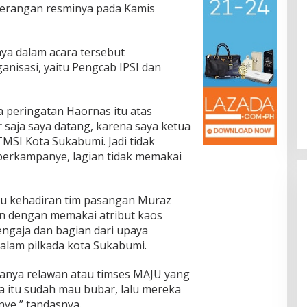
terangan resminya pada Kamis
nya dalam acara tersebut
anisasi, yaitu Pengcab IPSI dan
a peringatan Haornas itu atas
 saja saya datang, karena saya ketua
MSI Kota Sukabumi. Jadi tidak
berkampanye, lagian tidak memakai
u kehadiran tim pasangan Muraz
an dengan memakai atribut kaos
engaja dan bagian dari upaya
lam pilkada kota Sukabumi.
adanya relawan atau timses MAJU yang
ra itu sudah mau bubar, lalu mereka
ye,” tandasnya.