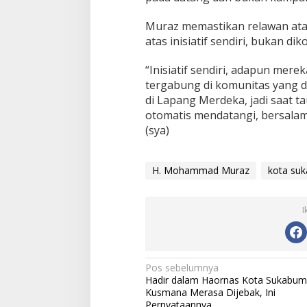
Muraz memastikan relawan ata
atas inisiatif sendiri, bukan di
“Inisiatif sendiri, adapun mere
tergabung di komunitas yang d
di Lapang Merdeka, jadi saat t
otomatis mendatangi, bersala
(sya)
H. Mohammad Muraz
kota su
I
N
Pos sebelumnya
Hadir dalam Haornas Kota Sukabumi
a
Kusmana Merasa Dijebak, Ini
Pernyataannya