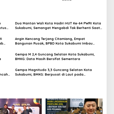
n
Dua Mantan Wali Kota Hadiri HUT Ke-64 PWRI Kota
stus
Sukabumi, Semangat Mengabdi Tak Berhenti Saat
Pensiun
MI
Angin Kencang Terjang Citamiang, Empat
ab
Bangunan Rusak, BPBD Kota Sukabumi Imbau
Warga Waspada Cuaca Ekstrem
Gempa M 2,4 Guncang Selatan Kota Sukabumi,
a
BMKG: Data Masih Bersifat Sementara
a
Gempa Magnitudo 3,3 Guncang Selatan Kota
ancah
Sukabumi, BMKG: Berpusat di Laut pada
Kedalaman 21 Kilometer