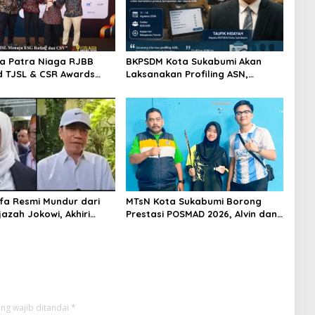
a Patra Niaga RJBB
BKPSDM Kota Sukabumi Akan
d TJSL & CSR Awards
Laksanakan Profiling ASN,
ah Jerami Jadi Peluang
Libatkan Sekitar 600 Pegawai
ifa Resmi Mundur dari
MTsN Kota Sukabumi Borong
jazah Jokowi, Akhiri
Prestasi POSMAD 2026, Alvin dan
an Setelah 450 Hari
Shafa Wakili Kota ke Tingkat
Hukum
Jawa Barat
ng wajib ditandai
*