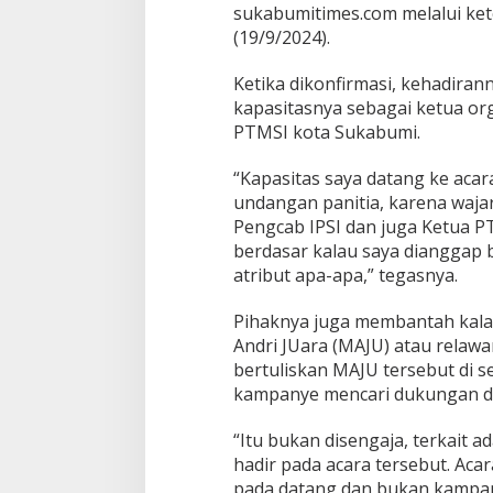
sukabumitimes.com melalui ke
(19/9/2024).
Ketika dikonfirmasi, kehadiran
kapasitasnya sebagai ketua org
PTMSI kota Sukabumi.
“Kapasitas saya datang ke acar
undangan panitia, karena wajar
Pengcab IPSI dan juga Ketua PT
berdasar kalau saya dianggap 
atribut apa-apa,” tegasnya.
Pihaknya juga membantah kala
Andri JUara (MAJU) atau relaw
bertuliskan MAJU tersebut di s
kampanye mencari dukungan da
“Itu bukan disengaja, terkait 
hadir pada acara tersebut. Aca
pada datang dan bukan kampan