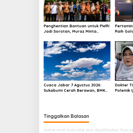
Penghentian Bantuan untuk PWRI
Pertamin
Jadi Sorotan, Muraz Minta
Raih Gol
Pemda Tetap Beri Perhatian
2026, Ub
kepada Pensiunan ASN
Ekonomi
Cuaca Jabar 7 Agustus 2026:
Dokter T
Sukabumi Cerah Berawan, BMKG
Polemik I
Ingatkan Potensi Hujan Lokal
Pengawal
pada Siang hingga Sore
Proses 
Tinggalkan Balasan
Alamat email Anda tidak akan dipublikasikan.
Ruas ya