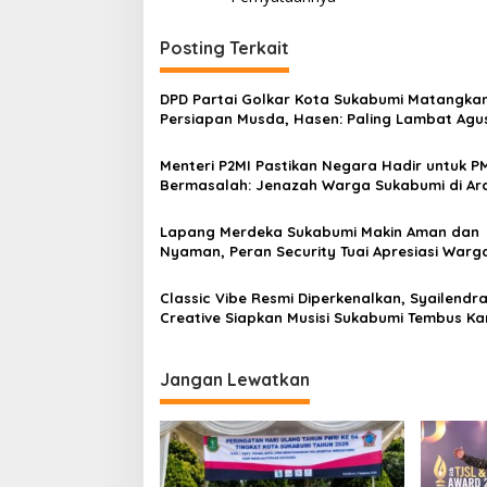
v
i
Posting Terkait
g
a
DPD Partai Golkar Kota Sukabumi Matangka
s
Persiapan Musda, Hasen: Paling Lambat Agu
Harus Selesai
i
Menteri P2MI Pastikan Negara Hadir untuk P
p
Bermasalah: Jenazah Warga Sukabumi di Ar
Saudi Akan Dipulangkan Sesuai Prosedur
o
Lapang Merdeka Sukabumi Makin Aman dan
s
Nyaman, Peran Security Tuai Apresiasi Warg
Classic Vibe Resmi Diperkenalkan, Syailendr
Creative Siapkan Musisi Sukabumi Tembus K
Internasioanl
Jangan Lewatkan