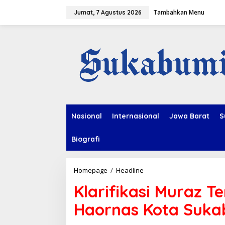
L
Tambahkan Menu
e
Jumat, 7 Agustus 2026
w
a
t
i
k
e
k
o
n
t
e
Nasional
Internasional
Jawa Barat
S
n
Biografi
Homepage
/
Headline
K
l
Klarifikasi Muraz T
a
r
Haornas Kota Suk
i
f
i