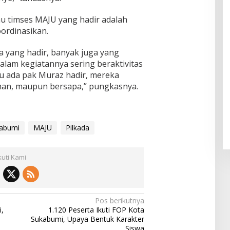
u timses MAJU yang hadir adalah
koordinasikan.
ka yang hadir, banyak juga yang
alam kegiatannya sering beraktivitas
au ada pak Muraz hadir, mereka
man, maupun bersapa,” pungkasnya.
kabumi
MAJU
Pilkada
kuti Kami
Pos berikutnya
,
1.120 Peserta Ikuti FOP Kota
Sukabumi, Upaya Bentuk Karakter
Siswa