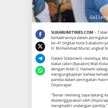
n
n
y
a
d
i
H
a
SUKABUMITIMES.COM
– Tidak
o
kehadirannya dalam peringatan
r
ke-41 tingkat kota Sukabumi 
n
H. Mohammad Muraz angkat bi
a
s
K
Dalam Statement resminya, 
o
bakal calon (Bacalon) Wali Ko
t
dengan Andri S. Hamami sebaga
a
mengungkapkan bahwa kehadir
S
u
panitia dalam peringatan Haor
k
Disporapar.
a
b
“Benar memang saya datang ke
u
diselenggarakan oleh Dispora
m
i
menghadiri undangan panitia