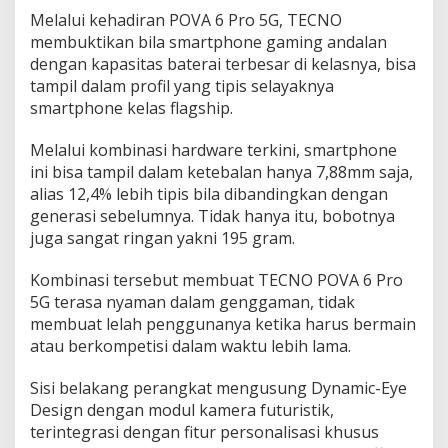
V
Melalui kehadiran POVA 6 Pro 5G, TECNO
i
membuktikan bila smartphone gaming andalan
s
dengan kapasitas baterai terbesar di kelasnya, bisa
u
tampil dalam profil yang tipis selayaknya
a
smartphone kelas flagship.
l
L
a
Melalui kombinasi hardware terkini, smartphone
y
ini bisa tampil dalam ketebalan hanya 7,88mm saja,
a
alias 12,4% lebih tipis bila dibandingkan dengan
r
generasi sebelumnya. Tidak hanya itu, bobotnya
M
e
juga sangat ringan yakni 195 gram.
m
u
Kombinasi tersebut membuat TECNO POVA 6 Pro
k
5G terasa nyaman dalam genggaman, tidak
a
membuat lelah penggunanya ketika harus bermain
u
!
atau berkompetisi dalam waktu lebih lama.
Sisi belakang perangkat mengusung Dynamic-Eye
Design dengan modul kamera futuristik,
terintegrasi dengan fitur personalisasi khusus