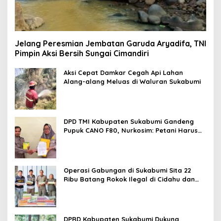
Jelang Peresmian Jembatan Garuda Aryadifa, TNI
Pimpin Aksi Bersih Sungai Cimandiri
Aksi Cepat Damkar Cegah Api Lahan
Alang-alang Meluas di Waluran Sukabumi
DPD TMI Kabupaten Sukabumi Gandeng
Pupuk CANO F80, Nurkosim: Petani Harus
Didukung Inovasi Karya Anak Daerah
Operasi Gabungan di Sukabumi Sita 22
Ribu Batang Rokok Ilegal di Cidahu dan
Parungkuda
DPRD Kabupaten Sukabumi Dukung