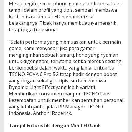
Meski begitu, smartphone gaming andalan satu ini
o
tampil dalam profil yang tipis, sembari membawa
5
G
kustomisasi lampu LED menarik di sisi
d
belakangnya. Tidak hanya membuatnya menarik,
e
tetapi juga fungsional.
n
g
“Selain performa yang memuaskan untuk bermain
a
n
game, kami menyadari jika para gamer
D
menginginkan sebuah smartphone yang nyaman
e
untuk digenggam, terutama ketika mereka sedang
s
berkompetisi dalam waktu yang lama. Untuk itu,
a
i
TECNO POVA 6 Pro 5G tetap hadir dengan bobot
n
yang ringan sekaligus tipis, serta membawa
M
Dynamic-Light Effect yang lebih variatif.
i
Memberikan konsumen maupun TECNO Fans
n
kesempatan untuk memberikan sentuhan personal
i
L
yang lebih jauh,” jelas PR Manager TECNO
E
Indonesia, Anthoni Roderick.
D
d
Tampil Futuristik dengan MiniLED Unik
a
n