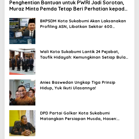
Penghentian Bantuan untuk PWRI Jadi Sorotan,
Muraz Minta Pemda Tetap Beri Perhatian kepada
Pensiunan ASN
BKPSDM Kota Sukabumi Akan Laksanakan
Profiling ASN, Libatkan Sekitar 600
Pegawai
Wali Kota Sukabumi Lantik 24 Pejabat,
Taufik Hidayah: Kemungkinan Setiap Bulan
Akan Ada Pelantikan
Anies Baswedan Ungkap Tiga Prinsip
Hidup, Yuk Ikuti Ulasannya!
DPD Partai Golkar Kota Sukabumi
Matangkan Persiapan Musda, Hasen:
Paling Lambat Agustus Harus Selesai