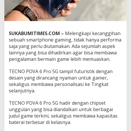
n
g
:
K
e
u
SUKABUMITIMES.COM –
Melengkapi kecanggihan
n
sebuah smartphone gaming, tidak hanya performa
g
saja yang perlu diutamakan. Ada sejumlah aspek
g
u
lainnya yang bisa dihadirkan agar bisa membawa
l
pengalaman bermain game lebih memuaskan.
a
n
TECNO POVA 6 Pro 5G tampil futuristik dengan
T
desain yang dirancang nyaman untuk gamer,
E
C
sekaligus membawa personalisasi ke Tingkat
N
selanjutnya.
O
P
TECNO POVA 6 Pro 5G hadir dengan chipset
O
unggulan yang bisa diandalkan untuk berbagai
V
A
judul game terkini, sekaligus membawa kapasitas
6
baterai terbesar di kelasnya.
P
r