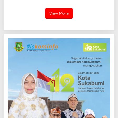
Sejak Dini melalui Program
Zakat Hadirkan Layanan
PANAH KESATRIA
Psikososial bagi Anak
Penyintas Gempa di Sigi
View More