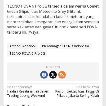
TECNO POVA 6 Pro 5G tersedia dalam warna Comet
Green (Hijau) dan Meteorite Grey (Hitam),
terinspirasi dari keindahan kosmik meteorit yang
mencerminkan kesegaran dan energi alam semesta
serta kekuatan dan gaya futuristik pada seri POVA
terbaru ini. (*/sya)
Anthoni Roderick
PR Manager TECNO Indonesia
TECNO POVA 6 Pro 5G
Ikuti Kami
N
Pos sebelumnya
Pos berikutnya
Hindari Kesalahan ini dalam
Paslon Elektabilitas Tinggi Di
a
Trading Loong-Weekend
Pilkada Jakarta Sering Kalah
v