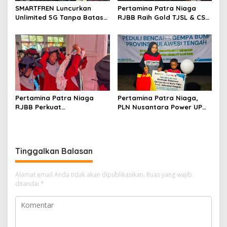
SMARTFREN Luncurkan
Pertamina Patra Niaga
Unlimited 5G Tanpa Batas
RJBB Raih Gold TJSL & CSR
di Semarang, Dukung
Awards 2026, Ubah Jerami
Kebutuhan Digital
Jadi Peluang Ekonomi
Masyarakat dengan Tanpa
Batas Kecepatan
Pertamina Patra Niaga
Pertamina Patra Niaga,
RJBB Perkuat
PLN Nusantara Power UP
Kesiapsiagaan Bencana
Rembang, dan Rumah
Sejak Dini melalui Program
Zakat Hadirkan Layanan
PANAH KESATRIA
Psikososial bagi Anak
Penyintas Gempa di Sigi
Tinggalkan Balasan
Alamat email Anda tidak akan dipublikasikan.
Ruas yang wajib
ditandai
*