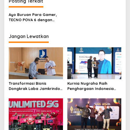
i
Posting Terkait
g
Ayo Buruan Para Gamer,
a
TECNO POVA 6 dengan
s
Baterai 6.000 mAh Bikin
Gaming Always Menyala!
i
Jangan Lewatkan
p
o
s
Transformasi Bisnis
Kurnia Nugraha Raih
Dongkrak Laba Jamkrindo
Penghargaan Indonesia
34 Persen, Penjaminan
Public Relations Top Leader
Tembus Rp157,3 Triliun
2026