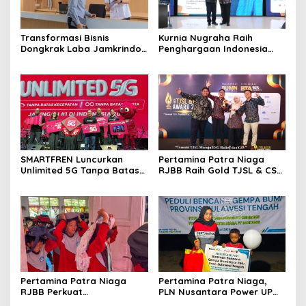
Transformasi Bisnis
Kurnia Nugraha Raih
Dongkrak Laba Jamkrindo
Penghargaan Indonesia
34 Persen, Penjaminan
Public Relations Top Leader
Tembus Rp157,3 Triliun
2026
SMARTFREN Luncurkan
Pertamina Patra Niaga
Unlimited 5G Tanpa Batas
RJBB Raih Gold TJSL & CSR
di Semarang, Dukung
Awards 2026, Ubah Jerami
Kebutuhan Digital
Jadi Peluang Ekonomi
Masyarakat dengan Tanpa
Batas Kecepatan
Pertamina Patra Niaga
Pertamina Patra Niaga,
RJBB Perkuat
PLN Nusantara Power UP
Kesiapsiagaan Bencana
Rembang, dan Rumah