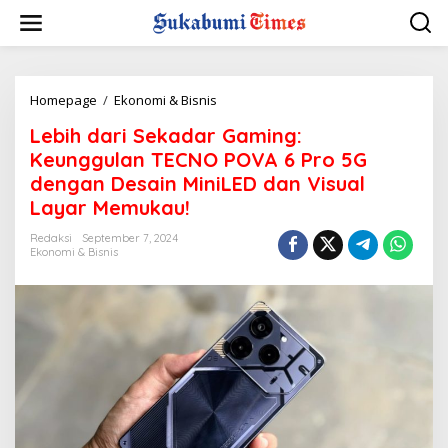
L
e
w
a
t
i
Homepage
/
Ekonomi & Bisnis
L
k
e
Lebih dari Sekadar Gaming:
e
b
k
i
Keunggulan TECNO POVA 6 Pro 5G
o
h
dengan Desain MiniLED dan Visual
n
d
Layar Memukau!
t
a
e
r
Redaksi
September 7, 2024
n
i
Ekonomi & Bisnis
S
e
k
a
d
a
r
G
a
m
i