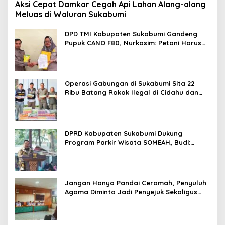
Aksi Cepat Damkar Cegah Api Lahan Alang-alang
Meluas di Waluran Sukabumi
DPD TMI Kabupaten Sukabumi Gandeng
Pupuk CANO F80, Nurkosim: Petani Harus
Didukung Inovasi Karya Anak Daerah
Operasi Gabungan di Sukabumi Sita 22
Ribu Batang Rokok Ilegal di Cidahu dan
Parungkuda
DPRD Kabupaten Sukabumi Dukung
Program Parkir Wisata SOMEAH, Budi:
Kesan Wisatawan Sangat Menentukan
Jangan Hanya Pandai Ceramah, Penyuluh
Agama Diminta Jadi Penyejuk Sekaligus
Pemecah Masalah Umat