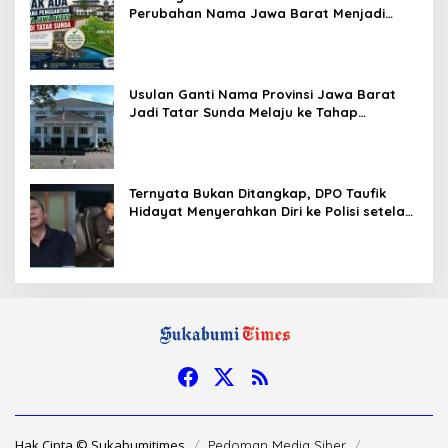
Perubahan Nama Jawa Barat Menjadi
Tatar Sunda, Komisi 1 DPRD Jabar Perlu
Kajian Secara Menyeluruh
Usulan Ganti Nama Provinsi Jawa Barat
Jadi Tatar Sunda Melaju ke Tahap
Legislasi, Semua Fraksi DPRD Setuju
Ternyata Bukan Ditangkap, DPO Taufik
Hidayat Menyerahkan Diri ke Polisi setelah
Dibujuk Mantan Bos
Hak Cipta © Sukabumitimes
Pedoman Media Siber