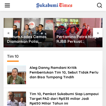
L
e
w
a
t
i
k
e
«
»
k
Oknum Kades Ciemas
Pertamina Patra Niaga
o
Diamankan Polisi,
RJBB Perkuat
n
Ditetapkan Pengguna
Kesiapsiagaan
t
Sabtu Bukan
Bencana Sejak Dini
e
Pengedar
melalui Program
Tim 10
n
PANAH KESATRIA
Aleg Danny Ramdani Kritik
Pembentukan Tim 10, Sebut Tidak Perlu
dan Bisa Tumpang Tindih
Tim 10, Pemkot Sukabumi Siap Lampaui
Target PAD dari Rp535 miliar Jadi
Rp650 Miliar Tahun ini