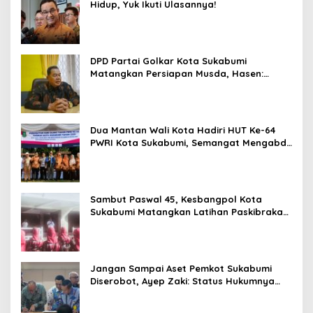
Hidup, Yuk Ikuti Ulasannya!
DPD Partai Golkar Kota Sukabumi
Matangkan Persiapan Musda, Hasen:
Paling Lambat Agustus Harus Selesai
Dua Mantan Wali Kota Hadiri HUT Ke-64
PWRI Kota Sukabumi, Semangat Mengabdi
Tak Berhenti Saat Pensiun
Sambut Paswal 45, Kesbangpol Kota
Sukabumi Matangkan Latihan Paskibraka
Jelang HUT ke-81
Jangan Sampai Aset Pemkot Sukabumi
Diserobot, Ayep Zaki: Status Hukumnya
Harus Jelas