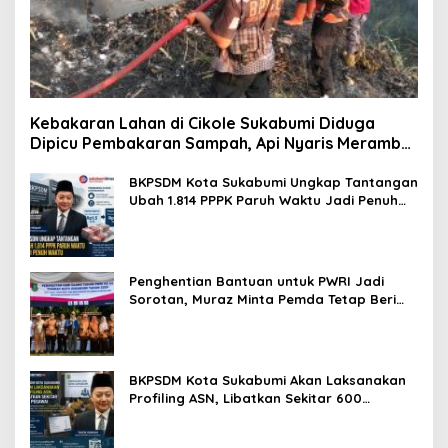
Kebakaran Lahan di Cikole Sukabumi Diduga
Dipicu Pembakaran Sampah, Api Nyaris Merambat
ke Permukiman
BKPSDM Kota Sukabumi Ungkap Tantangan
Ubah 1.814 PPPK Paruh Waktu Jadi Penuh
Waktu
Penghentian Bantuan untuk PWRI Jadi
Sorotan, Muraz Minta Pemda Tetap Beri
Perhatian kepada Pensiunan ASN
BKPSDM Kota Sukabumi Akan Laksanakan
Profiling ASN, Libatkan Sekitar 600
Pegawai