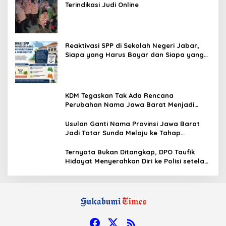
Terindikasi Judi Online
Reaktivasi SPP di Sekolah Negeri Jabar,
Siapa yang Harus Bayar dan Siapa yang
Gratis?
KDM Tegaskan Tak Ada Rencana
Perubahan Nama Jawa Barat Menjadi
Tatar Sunda, Komisi 1 DPRD Jabar Perlu
Kajian Secara Menyeluruh
Usulan Ganti Nama Provinsi Jawa Barat
Jadi Tatar Sunda Melaju ke Tahap
Legislasi, Semua Fraksi DPRD Setuju
Ternyata Bukan Ditangkap, DPO Taufik
Hidayat Menyerahkan Diri ke Polisi setelah
Dibujuk Mantan Bos