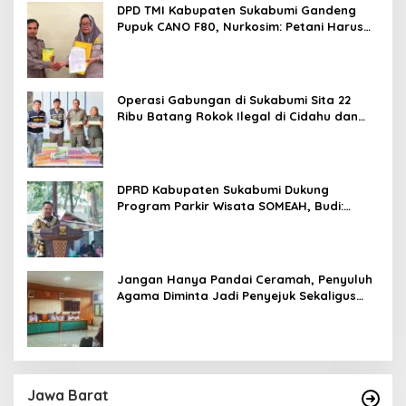
DPD TMI Kabupaten Sukabumi Gandeng
Pupuk CANO F80, Nurkosim: Petani Harus
Didukung Inovasi Karya Anak Daerah
Operasi Gabungan di Sukabumi Sita 22
Ribu Batang Rokok Ilegal di Cidahu dan
Parungkuda
DPRD Kabupaten Sukabumi Dukung
Program Parkir Wisata SOMEAH, Budi:
Kesan Wisatawan Sangat Menentukan
Jangan Hanya Pandai Ceramah, Penyuluh
Agama Diminta Jadi Penyejuk Sekaligus
Pemecah Masalah Umat
Jawa Barat