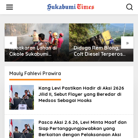
L
e
w
a
t
i
k
e
«
»
k
Kebakaran Lahan di
Diduga Rem Blong,
o
Cikole Sukabumi
Colt Diesel Terperosok
n
Diduga Dipicu
di Tikungan Cikidang
t
Pembakaran Sampah,
Sukabumi
e
Api Nyaris Merambat
Mauly Fahlevi Prawira
n
ke Permukiman
Kang Levi Pastikan Hadir di Aksi 2626
Jilid II, Sebut Flayer yang Beredar di
Medsos Sebagai Hoaks
Pasca Aksi 2.6.26, Levi Minta Maaf dan
Siap Pertanggungjawabkan yang
Berkaitan dengan Pelaksanaan Aksi