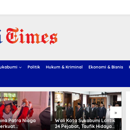
ukabumi
Politik
Hukum & Kriminal
Ekonomi & Bisnis
»
ina Patra Niaga
Wali Kota Sukabumi Lantik
A
erkuat
24 Pejabat, Taufik Hidayah:
T