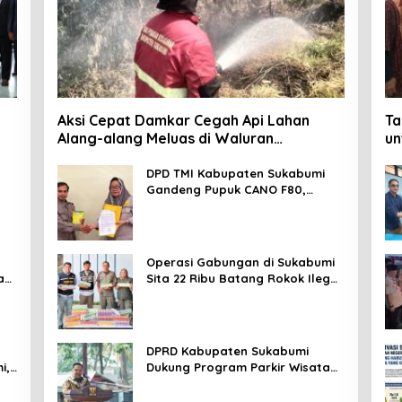
Aksi Cepat Damkar Cegah Api Lahan
Ta
Alang-alang Meluas di Waluran
un
Sukabumi
Da
DPD TMI Kabupaten Sukabumi
Gandeng Pupuk CANO F80,
Nurkosim: Petani Harus Didukung
Inovasi Karya Anak Daerah
Operasi Gabungan di Sukabumi
an
Sita 22 Ribu Batang Rokok Ilegal
di Cidahu dan Parungkuda
DPRD Kabupaten Sukabumi
i,
Dukung Program Parkir Wisata
SOMEAH, Budi: Kesan Wisatawan
Sangat Menentukan