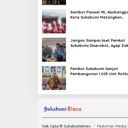
Sambut Paswal 45, Kesbangp
Kota Sukabumi Matangkan
Latihan Paskibraka Jelang HU
ke-81
Jangan Sampai Aset Pemkot
Sukabumi Diserobot, Ayep Zak
Status Hukumnya Harus Jelas
Pemkot Sukabumi Genjot
Pembangunan 1.025 Unit Rutil
dalam Tiga Tahap
Hak Cipta © Sukabumitimes
Pedoman Media 