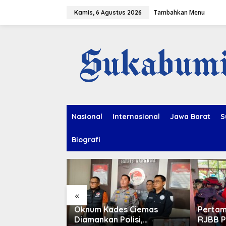
L
Tambahkan Menu
e
Kamis, 6 Agustus 2026
w
a
t
i
k
e
k
o
n
t
e
Nasional
Internasional
Jawa Barat
S
n
Biografi
«
Imitasi, dan
Oknum Kades Ciemas
Pertam
Diamankan Polisi,
RJBB P