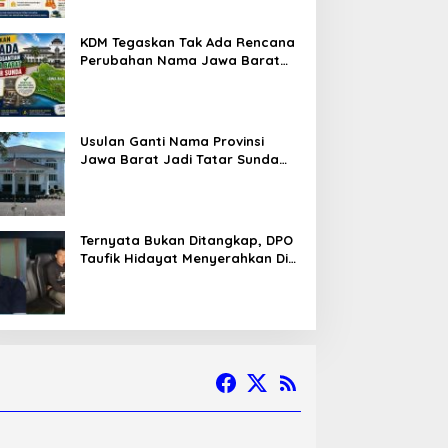
KDM Tegaskan Tak Ada Rencana
Perubahan Nama Jawa Barat
Menjadi Tatar Sunda, Komisi 1
DPRD Jabar Perlu Kajian Secara
Menyeluruh
Usulan Ganti Nama Provinsi
Jawa Barat Jadi Tatar Sunda
Melaju ke Tahap Legislasi,
Semua Fraksi DPRD Setuju
Ternyata Bukan Ditangkap, DPO
Taufik Hidayat Menyerahkan Diri
ke Polisi setelah Dibujuk Mantan
Bos