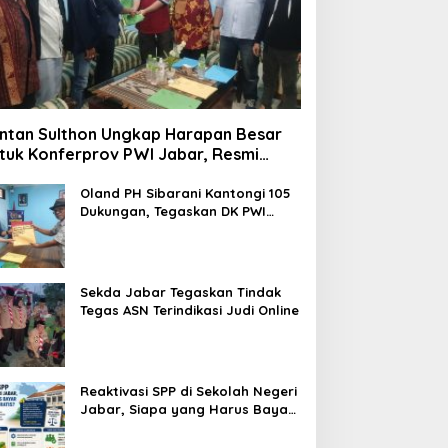
ntan Sulthon Ungkap Harapan Besar
tuk Konferprov PWI Jabar, Resmi
ftar Calon Ketua
Oland PH Sibarani Kantongi 105
Dukungan, Tegaskan DK PWI
Jabar Harus Jadi Penjaga Etika
dan Marwah Organisasi
Sekda Jabar Tegaskan Tindak
Tegas ASN Terindikasi Judi Online
Reaktivasi SPP di Sekolah Negeri
Jabar, Siapa yang Harus Bayar
dan Siapa yang Gratis?