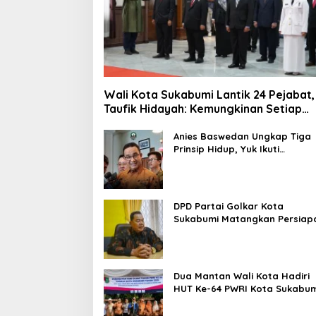
Wali Kota Sukabumi Lantik 24 Pejabat,
Taufik Hidayah: Kemungkinan Setiap
Bulan Akan Ada Pelantikan
Anies Baswedan Ungkap Tiga
Prinsip Hidup, Yuk Ikuti
Ulasannya!
DPD Partai Golkar Kota
Sukabumi Matangkan Persiap
Musda, Hasen: Paling Lambat
Agustus Harus Selesai
Dua Mantan Wali Kota Hadiri
HUT Ke-64 PWRI Kota Sukabum
Semangat Mengabdi Tak
Berhenti Saat Pensiun