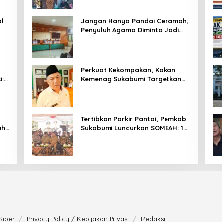
ol
Jangan Hanya Pandai Ceramah,
Penyuluh Agama Diminta Jadi
T
Penyejuk Sekaligus Pemecah
Masalah Umat
Perkuat Kekompakan, Kakan
i:
Kemenag Sukabumi Targetkan
Pelayanan Publik Lebih
Profesional
Tertibkan Parkir Pantai, Pemkab
ahu
Sukabumi Luncurkan SOMEAH: 13
Distinasi Wisata Jadi
Percontohan
Siber
Privacy Policy / Kebijakan Privasi
Redaksi