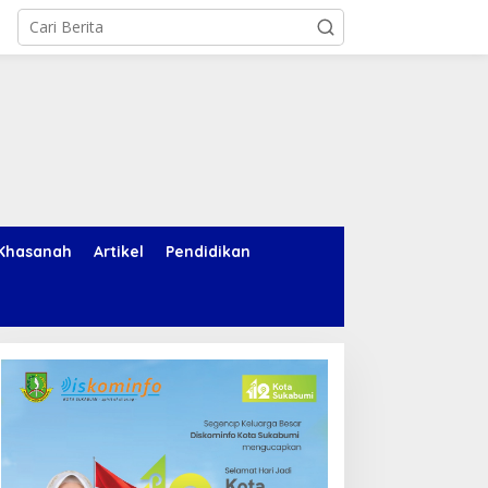
Khasanah
Artikel
Pendidikan
nies Baswedan Ungkap
Icarus, Akal Imitasi, dan
iga Prinsip Hidup, Yuk Ikuti
Kita