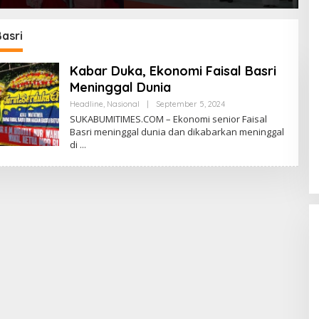
siagaan Bencana
Kemungkinan Setiap Bulan
U
Dini melalui Program
Akan Ada Pelantikan
KESATRIA
Basri
Kabar Duka, Ekonomi Faisal Basri
Meninggal Dunia
Headline
,
Nasional
|
September 5, 2024
O
L
SUKABUMITIMES.COM – Ekonomi senior Faisal
E
Basri meninggal dunia dan dikabarkan meninggal
H
di
R
E
D
A
K
S
I