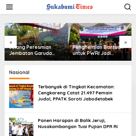
L
e
w
a
t
i
k
e
«
»
k
Jelang Peresmian
Penghentian Bantuan
o
Jembatan Garuda
untuk PWRI Jadi
n
Aryadifa, TNI Pimpin
Sorotan, Muraz Minta
t
Aksi Bersih Sungai
Pemda Tetap Beri
e
Cimandiri
Perhatian kepada
Nasional
n
Pensiunan ASN
Terbanyak di Tingkat Kecamatan:
Cengkareng Catat 21.497 Pemain
Judol, PPATK Soroti Jabodetabek
Panen Harapan di Balik Jeruji,
Nusakambangan Tuai Pujian DPR RI