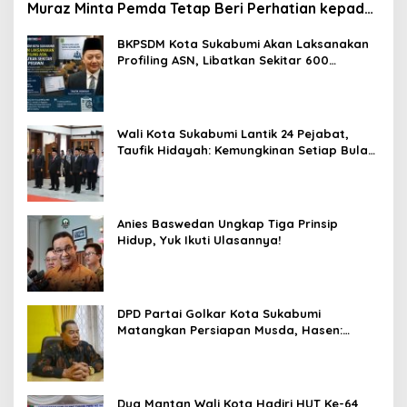
Muraz Minta Pemda Tetap Beri Perhatian kepada
Pensiunan ASN
BKPSDM Kota Sukabumi Akan Laksanakan
Profiling ASN, Libatkan Sekitar 600
Pegawai
Wali Kota Sukabumi Lantik 24 Pejabat,
Taufik Hidayah: Kemungkinan Setiap Bulan
Akan Ada Pelantikan
Anies Baswedan Ungkap Tiga Prinsip
Hidup, Yuk Ikuti Ulasannya!
DPD Partai Golkar Kota Sukabumi
Matangkan Persiapan Musda, Hasen:
Paling Lambat Agustus Harus Selesai
Dua Mantan Wali Kota Hadiri HUT Ke-64