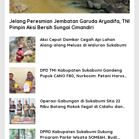
Jelang Peresmian Jembatan Garuda Aryadifa, TNI
Pimpin Aksi Bersih Sungai Cimandiri
Aksi Cepat Damkar Cegah Api Lahan
Alang-alang Meluas di Waluran Sukabumi
DPD TMI Kabupaten Sukabumi Gandeng
Pupuk CANO F80, Nurkosim: Petani Harus
Didukung Inovasi Karya Anak Daerah
Operasi Gabungan di Sukabumi Sita 22
Ribu Batang Rokok Ilegal di Cidahu dan
Parungkuda
DPRD Kabupaten Sukabumi Dukung
Program Parkir Wisata SOMEAH, Budi: