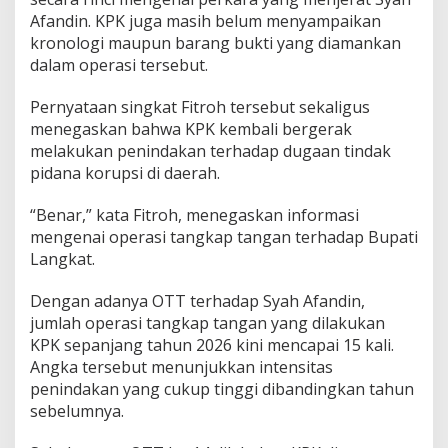
p
Afandin. KPK juga masih belum menyampaikan
e
kronologi maupun barang bukti yang diamankan
r
dalam operasi tersebut.
a
s
i
Pernyataan singkat Fitroh tersebut sekaligus
T
menegaskan bahwa KPK kembali bergerak
a
melakukan penindakan terhadap dugaan tindak
n
pidana korupsi di daerah.
g
k
a
“Benar,” kata Fitroh, menegaskan informasi
p
mengenai operasi tangkap tangan terhadap Bupati
T
Langkat.
a
n
Dengan adanya OTT terhadap Syah Afandin,
g
a
jumlah operasi tangkap tangan yang dilakukan
n
KPK sepanjang tahun 2026 kini mencapai 15 kali.
K
Angka tersebut menunjukkan intensitas
e
penindakan yang cukup tinggi dibandingkan tahun
-
sebelumnya.
1
5
S