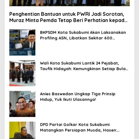
Penghentian Bantuan untuk PWRI Jadi Sorotan,
Muraz Minta Pemda Tetap Beri Perhatian kepada
Pensiunan ASN
BKPSDM Kota Sukabumi Akan Laksanakan
Profiling ASN, Libatkan Sekitar 600
Pegawai
Wali Kota Sukabumi Lantik 24 Pejabat,
Taufik Hidayah: Kemungkinan Setiap Bulan
Akan Ada Pelantikan
Anies Baswedan Ungkap Tiga Prinsip
Hidup, Yuk Ikuti Ulasannya!
DPD Partai Golkar Kota Sukabumi
Matangkan Persiapan Musda, Hasen:
Paling Lambat Agustus Harus Selesai