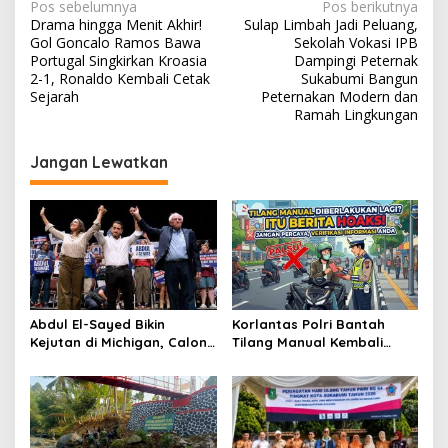
N
Pos sebelumnya
Pos berikutnya
Drama hingga Menit Akhir!
Sulap Limbah Jadi Peluang,
a
Gol Goncalo Ramos Bawa
Sekolah Vokasi IPB
v
Portugal Singkirkan Kroasia
Dampingi Peternak
2-1, Ronaldo Kembali Cetak
Sukabumi Bangun
i
Sejarah
Peternakan Modern dan
Ramah Lingkungan
g
a
Jangan Lewatkan
s
i
p
o
s
Abdul El-Sayed Bikin
Korlantas Polri Bantah
Kejutan di Michigan, Calon
Tilang Manual Kembali
Senator Muslim Pertama
Berlaku Total, Denda Naik
AS?
150 Persen Dipastikan
Hoaks