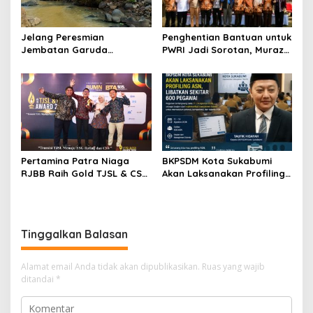
Jelang Peresmian
Penghentian Bantuan untuk
Jembatan Garuda
PWRI Jadi Sorotan, Muraz
Aryadifa, TNI Pimpin Aksi
Minta Pemda Tetap Beri
Bersih Sungai Cimandiri
Perhatian kepada
Pensiunan ASN
Pertamina Patra Niaga
BKPSDM Kota Sukabumi
RJBB Raih Gold TJSL & CSR
Akan Laksanakan Profiling
Awards 2026, Ubah Jerami
ASN, Libatkan Sekitar 600
Jadi Peluang Ekonomi
Pegawai
Tinggalkan Balasan
Alamat email Anda tidak akan dipublikasikan.
Ruas yang wajib
ditandai
*