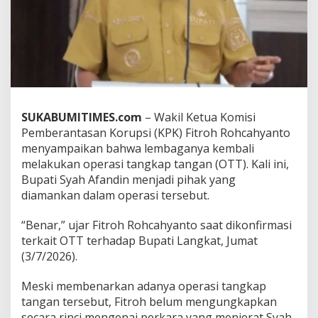
n
d
i
n
T
e
r
j
a
SUKABUMITIMES.com
– Wakil Ketua Komisi
r
Pemberantasan Korupsi (KPK) Fitroh Rohcahyanto
i
menyampaikan bahwa lembaganya kembali
n
g
melakukan operasi tangkap tangan (OTT). Kali ini,
O
Bupati Syah Afandin menjadi pihak yang
T
diamankan dalam operasi tersebut.
T
K
“Benar,” ujar Fitroh Rohcahyanto saat dikonfirmasi
P
K
terkait OTT terhadap Bupati Langkat, Jumat
,
(3/7/2026).
J
a
Meski membenarkan adanya operasi tangkap
d
tangan tersebut, Fitroh belum mengungkapkan
i
O
secara rinci mengenai perkara yang menjerat Syah