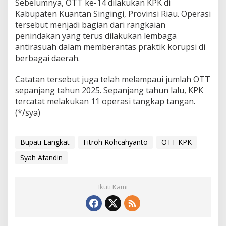
Sebelumnya, OTT ke-14 dilakukan KPK di
e
Kabupaten Kuantan Singingi, Provinsi Riau. Operasi
p
tersebut menjadi bagian dari rangkaian
a
penindakan yang terus dilakukan lembaga
n
j
antirasuah dalam memberantas praktik korupsi di
a
berbagai daerah.
n
g
Catatan tersebut juga telah melampaui jumlah OTT
2
sepanjang tahun 2025. Sepanjang tahun lalu, KPK
0
2
tercatat melakukan 11 operasi tangkap tangan.
6
(*/sya)
Bupati Langkat
Fitroh Rohcahyanto
OTT KPK
Syah Afandin
Ikuti Kami