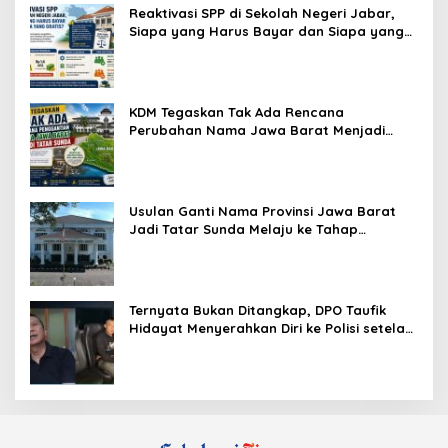
Reaktivasi SPP di Sekolah Negeri Jabar,
Siapa yang Harus Bayar dan Siapa yang
Gratis?
KDM Tegaskan Tak Ada Rencana
Perubahan Nama Jawa Barat Menjadi
Tatar Sunda, Komisi 1 DPRD Jabar Perlu
Kajian Secara Menyeluruh
Usulan Ganti Nama Provinsi Jawa Barat
Jadi Tatar Sunda Melaju ke Tahap
Legislasi, Semua Fraksi DPRD Setuju
Ternyata Bukan Ditangkap, DPO Taufik
Hidayat Menyerahkan Diri ke Polisi setelah
Dibujuk Mantan Bos