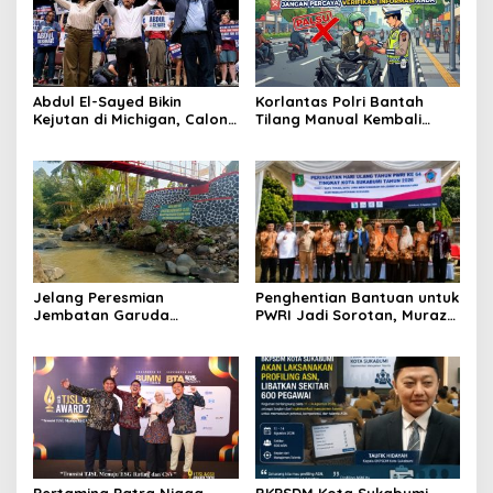
Abdul El-Sayed Bikin
Korlantas Polri Bantah
Kejutan di Michigan, Calon
Tilang Manual Kembali
Senator Muslim Pertama
Berlaku Total, Denda Naik
AS?
150 Persen Dipastikan
Hoaks
Jelang Peresmian
Penghentian Bantuan untuk
Jembatan Garuda
PWRI Jadi Sorotan, Muraz
Aryadifa, TNI Pimpin Aksi
Minta Pemda Tetap Beri
Bersih Sungai Cimandiri
Perhatian kepada
Pensiunan ASN
Pertamina Patra Niaga
BKPSDM Kota Sukabumi