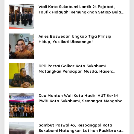
Wali Kota Sukabumi Lantik 24 Pejabat,
Taufik Hidayah: Kemungkinan Setiap Bulan
Akan Ada Pelantikan
Anies Baswedan Ungkap Tiga Prinsip
Hidup, Yuk Ikuti Ulasannya!
DPD Partai Golkar Kota Sukabumi
Matangkan Persiapan Musda, Hasen:
Paling Lambat Agustus Harus Selesai
Dua Mantan Wali Kota Hadiri HUT Ke-64
PWRI Kota Sukabumi, Semangat Mengabdi
Tak Berhenti Saat Pensiun
Sambut Paswal 45, Kesbangpol Kota
Sukabumi Matangkan Latihan Paskibraka