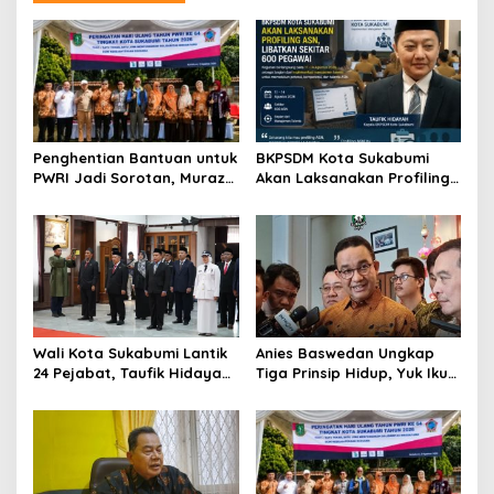
Penghentian Bantuan untuk
BKPSDM Kota Sukabumi
PWRI Jadi Sorotan, Muraz
Akan Laksanakan Profiling
Minta Pemda Tetap Beri
ASN, Libatkan Sekitar 600
Perhatian kepada
Pegawai
Pensiunan ASN
Wali Kota Sukabumi Lantik
Anies Baswedan Ungkap
24 Pejabat, Taufik Hidayah:
Tiga Prinsip Hidup, Yuk Ikuti
Kemungkinan Setiap Bulan
Ulasannya!
Akan Ada Pelantikan