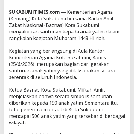
b
u
SUKABUMITIMES.com
— Kementerian Agama
m
(Kemang) Kota Sukabumi bersama Badan Amil
i
Zakat Nasional (Baznas) Kota Sukabumi
T
e
menyalurkan santunan kepada anak yatim dalam
r
rangkaian kegiatan Muharam 1448 Hijriah.
i
m
Kegiatan yang berlangsung di Aula Kantor
a
Kementerian Agama Kota Sukabumi, Kamis
S
a
(25/6/2026), merupakan bagian dari gerakan
n
santunan anak yatim yang dilaksanakan secara
t
serentak di seluruh Indonesia.
u
n
Ketua Baznas Kota Sukabumi, Miftah Amir,
a
n
menjelaskan bahwa secara simbolis santunan
M
diberikan kepada 150 anak yatim. Sementara itu,
u
total penerima manfaat di Kota Sukabumi
h
mencapai 500 anak yatim yang tersebar di berbagai
a
r
wilayah.
r
a