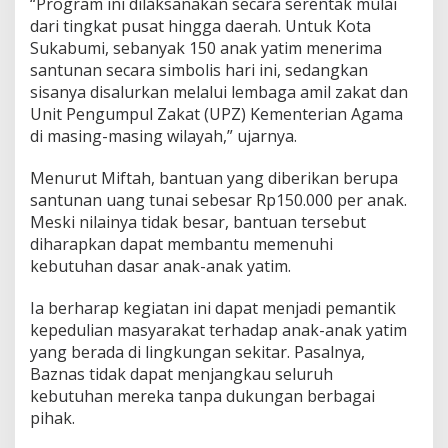
“Program ini dilaksanakan secara serentak mulai
m
dari tingkat pusat hingga daerah. Untuk Kota
d
Sukabumi, sebanyak 150 anak yatim menerima
a
r
santunan secara simbolis hari ini, sedangkan
i
sisanya disalurkan melalui lembaga amil zakat dan
K
Unit Pengumpul Zakat (UPZ) Kementerian Agama
e
di masing-masing wilayah,” ujarnya.
m
e
n
Menurut Miftah, bantuan yang diberikan berupa
a
santunan uang tunai sebesar Rp150.000 per anak.
g
Meski nilainya tidak besar, bantuan tersebut
d
diharapkan dapat membantu memenuhi
a
kebutuhan dasar anak-anak yatim.
n
B
a
Ia berharap kegiatan ini dapat menjadi pemantik
z
kepedulian masyarakat terhadap anak-anak yatim
n
yang berada di lingkungan sekitar. Pasalnya,
a
Baznas tidak dapat menjangkau seluruh
s
kebutuhan mereka tanpa dukungan berbagai
pihak.