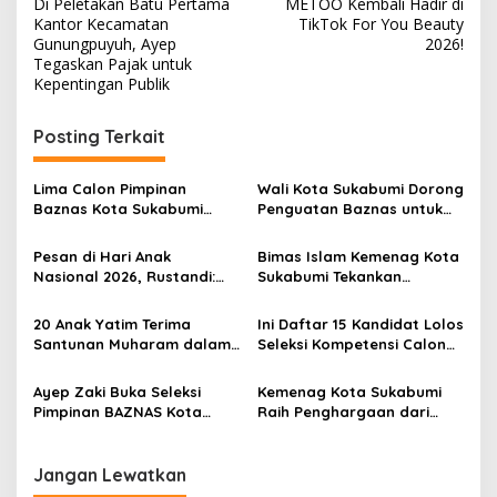
Di Peletakan Batu Pertama
METOO Kembali Hadir di
a
Kantor Kecamatan
TikTok For You Beauty
v
Gunungpuyuh, Ayep
2026!
Tegaskan Pajak untuk
i
Kepentingan Publik
g
Posting Terkait
a
s
Lima Calon Pimpinan
Wali Kota Sukabumi Dorong
i
Baznas Kota Sukabumi
Penguatan Baznas untuk
p
Segera Direkomendasikan
Percepat Ekonomi Syariah
ke Wali Kota, Fajar: Proses
Pesan di Hari Anak
Bimas Islam Kemenag Kota
o
Seleksi Berjalan Lancar
Nasional 2026, Rustandi:
Sukabumi Tekankan
s
Madrasah Harus Jadi
Pelayanan Nikah
Ruang Aman untuk
Profesional dan Sesuai
20 Anak Yatim Terima
Ini Daftar 15 Kandidat Lolos
Mencetak Generasi
Aturan
Santunan Muharam dalam
Seleksi Kompetensi Calon
Rabbani Mendunia
Rangka HUT ke-12 DAG,
Pimpinan Baznas Kota
Komitmen Hadir di Tengah
Sukabumi, Fajar Tegaskan
Ayep Zaki Buka Seleksi
Kemenag Kota Sukabumi
Masyarakat
Proses Transparan dan
Pimpinan BAZNAS Kota
Raih Penghargaan dari
Bebas Intervensi
Sukabumi, Tekankan Peran
Kalapas, Samsul:
Strategis Zakat untuk Atasi
Pendekatan Spiritual
Kemiskinan
Penting dalam Proses
Jangan Lewatkan
Rehabilitasi Sosial