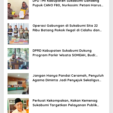
DPD TMI Kabupaten Sukabumi Gandeng
Pupuk CANO F80, Nurkosim: Petani Harus
Didukung Inovasi Karya Anak Daerah
Operasi Gabungan di Sukabumi Sita 22
Ribu Batang Rokok Ilegal di Cidahu dan
Parungkuda
DPRD Kabupaten Sukabumi Dukung
Program Parkir Wisata SOMEAH, Budi:
Kesan Wisatawan Sangat Menentukan
Jangan Hanya Pandai Ceramah, Penyuluh
Agama Diminta Jadi Penyejuk Sekaligus
Pemecah Masalah Umat
Perkuat Kekompakan, Kakan Kemenag
Sukabumi Targetkan Pelayanan Publik
Lebih Profesional