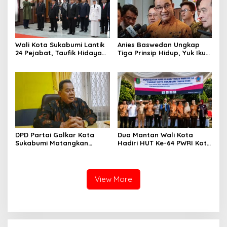
Wali Kota Sukabumi Lantik
Anies Baswedan Ungkap
24 Pejabat, Taufik Hidayah:
Tiga Prinsip Hidup, Yuk Ikuti
Kemungkinan Setiap Bulan
Ulasannya!
Akan Ada Pelantikan
DPD Partai Golkar Kota
Dua Mantan Wali Kota
Sukabumi Matangkan
Hadiri HUT Ke-64 PWRI Kota
Persiapan Musda, Hasen:
Sukabumi, Semangat
Paling Lambat Agustus
Mengabdi Tak Berhenti
Harus Selesai
Saat Pensiun
View More