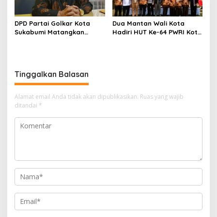
DPD Partai Golkar Kota
Dua Mantan Wali Kota
Sukabumi Matangkan
Hadiri HUT Ke-64 PWRI Kota
Persiapan Musda, Hasen:
Sukabumi, Semangat
Paling Lambat Agustus
Mengabdi Tak Berhenti
Harus Selesai
Saat Pensiun
Tinggalkan Balasan
Alamat email Anda tidak akan dipublikasikan.
Ruas yang wajib
ditandai
*