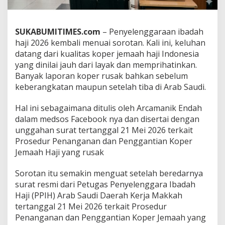
6
D
i
SUKABUMITIMES.com
– Penyelenggaraan ibadah
s
haji 2026 kembali menuai sorotan. Kali ini, keluhan
o
r
datang dari kualitas koper jemaah haji Indonesia
o
yang dinilai jauh dari layak dan memprihatinkan.
t
Banyak laporan koper rusak bahkan sebelum
,
keberangkatan maupun setelah tiba di Arab Saudi.
J
e
m
Hal ini sebagaimana ditulis oleh Arcamanik Endah
a
dalam medsos Facebook nya dan disertai dengan
a
unggahan surat tertanggal 21 Mei 2026 terkait
h
Prosedur Penanganan dan Penggantian Koper
D
i
Jemaah Haji yang rusak
m
i
Sorotan itu semakin menguat setelah beredarnya
n
surat resmi dari Petugas Penyelenggara Ibadah
t
Haji (PPIH) Arab Saudi Daerah Kerja Makkah
a
B
tertanggal 21 Mei 2026 terkait Prosedur
e
Penanganan dan Penggantian Koper Jemaah yang
l