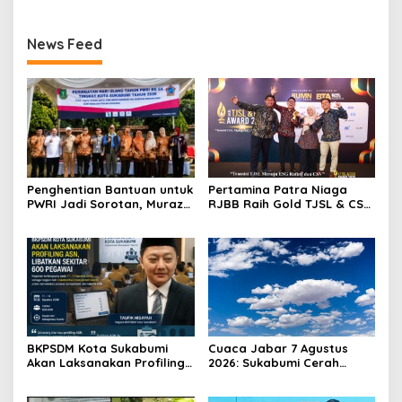
News Feed
Penghentian Bantuan untuk
Pertamina Patra Niaga
PWRI Jadi Sorotan, Muraz
RJBB Raih Gold TJSL & CSR
Minta Pemda Tetap Beri
Awards 2026, Ubah Jerami
Perhatian kepada
Jadi Peluang Ekonomi
Pensiunan ASN
BKPSDM Kota Sukabumi
Cuaca Jabar 7 Agustus
Akan Laksanakan Profiling
2026: Sukabumi Cerah
ASN, Libatkan Sekitar 600
Berawan, BMKG Ingatkan
Pegawai
Potensi Hujan Lokal pada