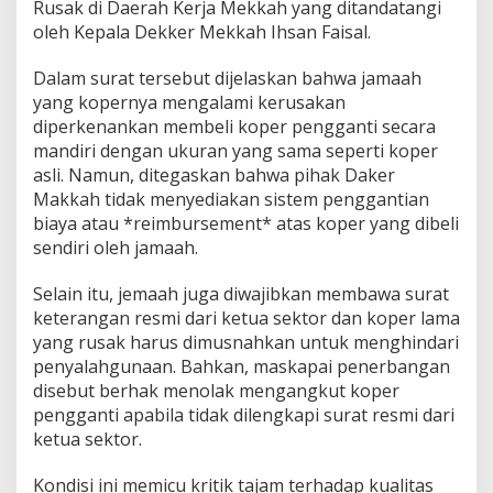
Rusak di Daerah Kerja Mekkah yang ditandatangi
i
oleh Kepala Dekker Mekkah Ihsan Faisal.
S
e
n
Dalam surat tersebut dijelaskan bahwa jamaah
d
yang kopernya mengalami kerusakan
i
diperkenankan membeli koper pengganti secara
r
mandiri dengan ukuran yang sama seperti koper
i
asli. Namun, ditegaskan bahwa pihak Daker
J
i
Makkah tidak menyediakan sistem penggantian
k
biaya atau *reimbursement* atas koper yang dibeli
a
sendiri oleh jamaah.
R
u
Selain itu, jemaah juga diwajibkan membawa surat
s
a
keterangan resmi dari ketua sektor dan koper lama
k
yang rusak harus dimusnahkan untuk menghindari
penyalahgunaan. Bahkan, maskapai penerbangan
disebut berhak menolak mengangkut koper
pengganti apabila tidak dilengkapi surat resmi dari
ketua sektor.
Kondisi ini memicu kritik tajam terhadap kualitas