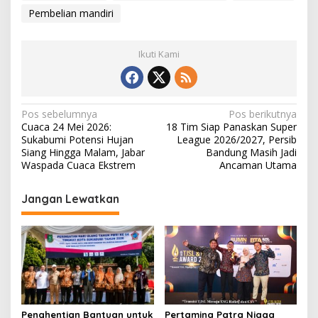
Pembelian mandiri
Ikuti Kami
N
Pos sebelumnya
Pos berikutnya
Cuaca 24 Mei 2026:
18 Tim Siap Panaskan Super
a
Sukabumi Potensi Hujan
League 2026/2027, Persib
v
Siang Hingga Malam, Jabar
Bandung Masih Jadi
Waspada Cuaca Ekstrem
Ancaman Utama
i
g
Jangan Lewatkan
a
s
i
p
o
s
Penghentian Bantuan untuk
Pertamina Patra Niaga