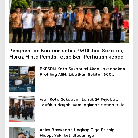
Penghentian Bantuan untuk PWRI Jadi Sorotan,
Muraz Minta Pemda Tetap Beri Perhatian kepada
Pensiunan ASN
BKPSDM Kota Sukabumi Akan Laksanakan
Profiling ASN, Libatkan Sekitar 600
Pegawai
Wali Kota Sukabumi Lantik 24 Pejabat,
Taufik Hidayah: Kemungkinan Setiap Bulan
Akan Ada Pelantikan
Anies Baswedan Ungkap Tiga Prinsip
Hidup, Yuk Ikuti Ulasannya!