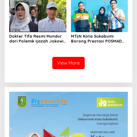
Siang hingga Sore
Dokter Tifa Resmi Mundur
MTsN Kota Sukabumi
dari Polemik Ijazah Jokowi,
Borong Prestasi POSMAD
Akhiri Pengawalan Setelah
2026, Alvin dan Shafa Wakili
450 Hari Proses Hukum
Kota ke Tingkat Jawa
Barat
View More