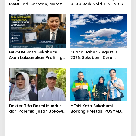
PWRI Jadi Sorotan, Muraz
RJBB Raih Gold TJSL & CSR
Minta Pemda Tetap Beri
Awards 2026, Ubah Jerami
Perhatian kepada
Jadi Peluang Ekonomi
Pensiunan ASN
BKPSDM Kota Sukabumi
Cuaca Jabar 7 Agustus
Akan Laksanakan Profiling
2026: Sukabumi Cerah
ASN, Libatkan Sekitar 600
Berawan, BMKG Ingatkan
Pegawai
Potensi Hujan Lokal pada
Siang hingga Sore
Dokter Tifa Resmi Mundur
MTsN Kota Sukabumi
dari Polemik Ijazah Jokowi,
Borong Prestasi POSMAD
Akhiri Pengawalan Setelah
2026, Alvin dan Shafa Wakili
450 Hari Proses Hukum
Kota ke Tingkat Jawa
Barat