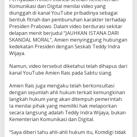
l
Komunikasi dan Digital menilai video yang
a
diunggah di kanal YouTube pribadinya sebagai
n
bentuk fitnah dan pembunuhan karakter terhadap
S
Presiden Prabowo. Dalam video berdurasi sekitar
a
y
delapan menit berjudul “JAUHKAN ISTANA DARI
a
SKANDAL MORAL”, Amien menyinggung hubungan
M
kedekatan Presiden dengan Seskab Teddy Indra
i
Wijaya.
n
t
a
Namun, video tersebut diketahui telah dihapus dari
D
kanal YouTube Amien Rais pada Sabtu siang.
i
b
Amien Rais juga mengaku telah berkonsultasi
u
dengan sejumlah ahli hukum terkait kemungkinan
k
t
langkah hukum yang akan ditempuh pemerintah.
i
Ia menilai pihak yang memiliki hak melaporkan
k
secara langsung adalah Teddy Indra Wijaya, bukan
a
Kementerian Komunikasi dan Digital.
n
“Saya diberi tahu ahli-ahli hukum itu, Komdigi tidak