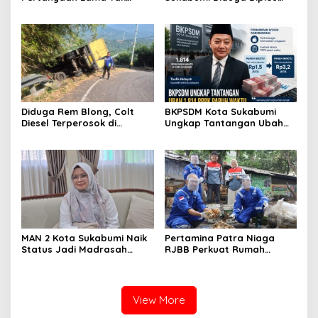
Pernah Hilang: Pendidikan
Pembakaran Sampah, Api
atau Bisnis?
Nyaris Merambat ke
Permukiman
Diduga Rem Blong, Colt
BKPSDM Kota Sukabumi
Diesel Terperosok di
Ungkap Tantangan Ubah
Tikungan Cikidang
1.814 PPPK Paruh Waktu Jadi
Sukabumi
Penuh Waktu
MAN 2 Kota Sukabumi Naik
Pertamina Patra Niaga
Status Jadi Madrasah
RJBB Perkuat Rumah
Unggulan, Raden Andriani:
Maggot Campaka, Dukung
dari 77 Madrasah se-Jabar
Pengelolaan Sampah di
Hanya 8 yang Dapat SK
Kota Bandung
View More