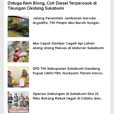
Diduga Rem Blong, Colt Diesel Terperosok di
Tikungan Cikidang Sukabumi
Jelang Peresmian Jembatan Garuda
Aryadifa, TNI Pimpin Aksi Bersih Sungai
Cimandiri
Aksi Cepat Damkar Cegah Api Lahan
Alang-alang Meluas di Waluran Sukabumi
DPD TMI Kabupaten Sukabumi Gandeng
Pupuk CANO F80, Nurkosim: Petani Harus
Didukung Inovasi Karya Anak Daerah
Operasi Gabungan di Sukabumi Sita 22
Ribu Batang Rokok Ilegal di Cidahu dan
Parungkuda