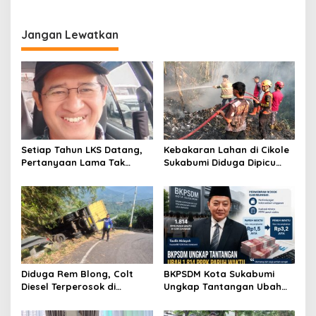
Pemutakhiran Data
Momen Merayakan
yang Aman, Inklusif, dan
Pelanggan
Keberanian, Integritas, dan
Memberdayakan
Semangat Juang
Jangan Lewatkan
Setiap Tahun LKS Datang,
Kebakaran Lahan di Cikole
Pertanyaan Lama Tak
Sukabumi Diduga Dipicu
Pernah Hilang: Pendidikan
Pembakaran Sampah, Api
atau Bisnis?
Nyaris Merambat ke
Permukiman
Diduga Rem Blong, Colt
BKPSDM Kota Sukabumi
Diesel Terperosok di
Ungkap Tantangan Ubah
Tikungan Cikidang
1.814 PPPK Paruh Waktu Jadi
Sukabumi
Penuh Waktu