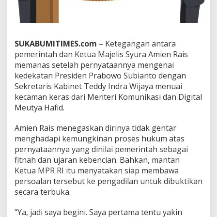
H
a
f
i
d
SUKABUMITIMES.com
– Ketegangan antara
s
pemerintah dan Ketua Majelis Syura Amien Rais
o
memanas setelah pernyataannya mengenai
a
kedekatan Presiden Prabowo Subianto dengan
l
T
Sekretaris Kabinet Teddy Indra Wijaya menuai
u
kecaman keras dari Menteri Komunikasi dan Digital
d
Meutya Hafid.
i
n
Amien Rais menegaskan dirinya tidak gentar
g
a
menghadapi kemungkinan proses hukum atas
n
pernyataannya yang dinilai pemerintah sebagai
F
fitnah dan ujaran kebencian. Bahkan, mantan
i
Ketua MPR RI itu menyatakan siap membawa
t
n
persoalan tersebut ke pengadilan untuk dibuktikan
a
secara terbuka.
h
k
“Ya, jadi saya begini. Saya pertama tentu yakin
e