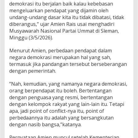
demokrasi itu berjalan baik kalau kebebasan
P
r
mengeluarkan pendapat yang dijamin oleh
e
undang-undang dasar kita itu tidak dibatasi, tidak
s
diberangus,” ujar Amien Rais usai menghadiri
i
Musyawarah Nasional Partai Ummat di Sleman,
d
Minggu (3/5/2026).
e
n
P
Menurut Amien, perbedaan pendapat dalam
r
negara demokrasi merupakan hal yang sah,
a
termasuk jika pandangan tersebut berseberangan
b
dengan pemerintah.
o
w
o
“Nah, kemudian, yang namanya negara demokrasi,
:
orang berpendapat itu boleh. Bertentangan
D
dengan penguasa yang resmi, bertentangan
i
dengan kelompok rakyat yang lain-lain itu. Tetapi
P
e
apa, jadi point of conflict-nya itu, point of
n
perbedaannya itu adalah yang bersangkutan
g
dengan nasib bangsa,”katanya.
a
d
Pernyataan Amien muncul setelah Kementerian
i