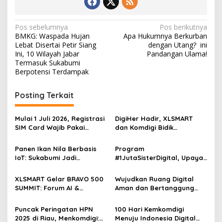
N
Pos sebelumnya
Pos berikutnya
BMKG: Waspada Hujan
Apa Hukumnya Berkurban
a
Lebat Disertai Petir Siang
dengan Utang? ini
v
Ini, 10 Wilayah Jabar
Pandangan Ulama!
Termasuk Sukabumi
i
Berpotensi Terdampak
g
Posting Terkait
a
s
Mulai 1 Juli 2026, Registrasi
DigiHer Hadir, XLSMART
i
SIM Card Wajib Pakai
dan Komdigi Bidik
p
Biometrik Wajah, Komdigi:
Digitalisasi 2,4 Juta
Data Masyarakat Lebih
Perempuan 2026
Panen Ikan Nila Berbasis
Program
o
Akurat dan Transparan
IoT: Sukabumi Jadi
#1JutaSisterDigital, Upaya
s
Percontohan Digitalisasi
XLSMART dan Komdigi
Perikanan Nasional
Dorong Transformasi
XLSMART Gelar BRAVO 500
Wujudkan Ruang Digital
Digital Perempuan
SUMMIT: Forum AI &
Aman dan Bertanggung
Cybersecurity Terbesar
Jawab, XL Axiata
untuk Korporasi di
Manfaatkan Teknologi
Puncak Peringatan HPN
100 Hari Kemkomdigi
Indonesia
Biometrik Guna Dukung
2025 di Riau, Menkomdigi:
Menuju Indonesia Digital