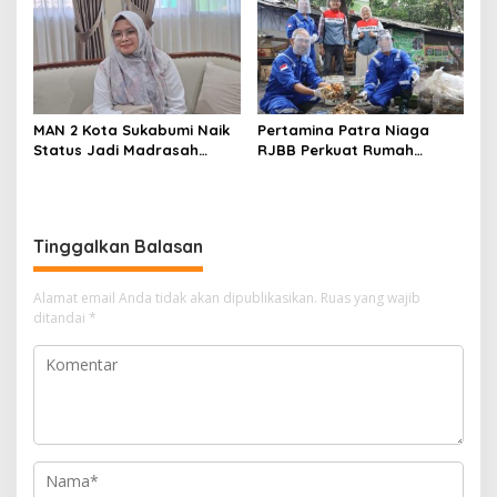
MAN 2 Kota Sukabumi Naik
Pertamina Patra Niaga
Status Jadi Madrasah
RJBB Perkuat Rumah
Unggulan, Raden Andriani:
Maggot Campaka, Dukung
dari 77 Madrasah se-Jabar
Pengelolaan Sampah di
Hanya 8 yang Dapat SK
Kota Bandung
Tinggalkan Balasan
Alamat email Anda tidak akan dipublikasikan.
Ruas yang wajib
ditandai
*