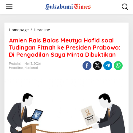
L
e
w
a
t
i
Homepage
/
Headline
A
k
m
Amien Rais Balas Meutya Hafid soal
e
i
k
e
Tudingan Fitnah ke Presiden Prabowo:
o
n
Di Pengadilan Saya Minta Dibuktikan
n
R
t
a
Redaksi
Mei 3, 2026
e
i
Headline
,
Nasional
n
s
B
a
l
a
s
M
e
u
t
y
a