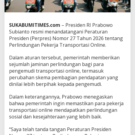
l
,
P
r
SUKABUMITIMES.com
– Presiden RI Prabowo
a
b
Subianto resmi menandatangani Peraturan
o
Presiden (Perpres) Nomor 27 Tahun 2026 tentang
w
Perlindungan Pekerja Transportasi Online.
o
T
Dalam aturan tersebut, pemerintah memberikan
e
k
sejumlah jaminan perlindungan bagi para
e
pengemudi transportasi online, termasuk
n
perubahan skema pembagian pendapatan yang
P
dinilai lebih berpihak kepada pengemudi.
e
r
p
Dalam keterangannya, Prabowo menegaskan
r
bahwa pemerintah ingin memastikan para pekerja
e
transportasi online mendapatkan perlindungan
s
sosial dan kesejahteraan yang lebih baik.
:
P
e
“Saya telah tanda tangan Peraturan Presiden
n