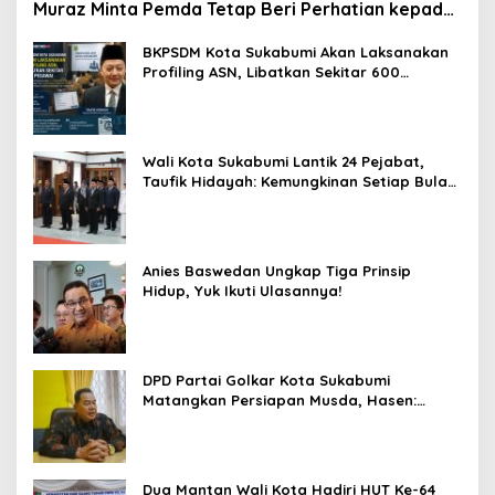
Muraz Minta Pemda Tetap Beri Perhatian kepada
Pensiunan ASN
BKPSDM Kota Sukabumi Akan Laksanakan
Profiling ASN, Libatkan Sekitar 600
Pegawai
Wali Kota Sukabumi Lantik 24 Pejabat,
Taufik Hidayah: Kemungkinan Setiap Bulan
Akan Ada Pelantikan
Anies Baswedan Ungkap Tiga Prinsip
Hidup, Yuk Ikuti Ulasannya!
DPD Partai Golkar Kota Sukabumi
Matangkan Persiapan Musda, Hasen:
Paling Lambat Agustus Harus Selesai
Dua Mantan Wali Kota Hadiri HUT Ke-64