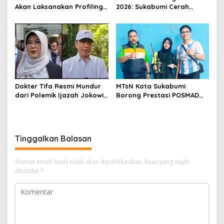
Akan Laksanakan Profiling
2026: Sukabumi Cerah
ASN, Libatkan Sekitar 600
Berawan, BMKG Ingatkan
Pegawai
Potensi Hujan Lokal pada
Siang hingga Sore
Dokter Tifa Resmi Mundur
MTsN Kota Sukabumi
dari Polemik Ijazah Jokowi,
Borong Prestasi POSMAD
Akhiri Pengawalan Setelah
2026, Alvin dan Shafa Wakili
450 Hari Proses Hukum
Kota ke Tingkat Jawa
Barat
Tinggalkan Balasan
Alamat email Anda tidak akan dipublikasikan.
Ruas yang wajib
ditandai
*