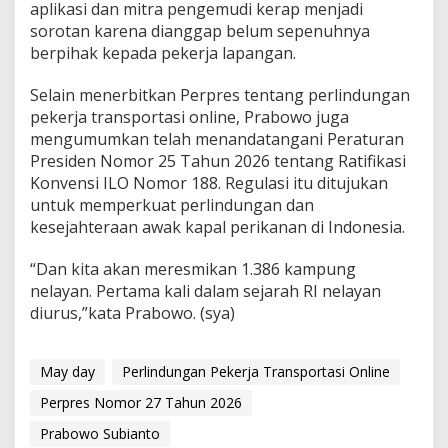
aplikasi dan mitra pengemudi kerap menjadi
i
sorotan karena dianggap belum sepenuhnya
n
berpihak kepada pekerja lapangan.
i
m
a
Selain menerbitkan Perpres tentang perlindungan
l
pekerja transportasi online, Prabowo juga
9
mengumumkan telah menandatangani Peraturan
2
Presiden Nomor 25 Tahun 2026 tentang Ratifikasi
P
e
Konvensi ILO Nomor 188. Regulasi itu ditujukan
r
untuk memperkuat perlindungan dan
s
kesejahteraan awak kapal perikanan di Indonesia.
e
n
“Dan kita akan meresmikan 1.386 kampung
nelayan. Pertama kali dalam sejarah RI nelayan
diurus,”kata Prabowo. (sya)
May day
Perlindungan Pekerja Transportasi Online
Perpres Nomor 27 Tahun 2026
Prabowo Subianto