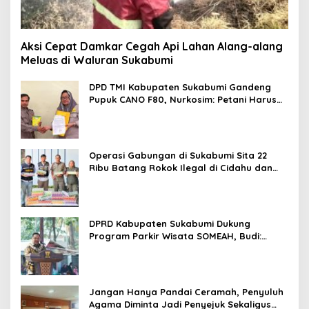
Aksi Cepat Damkar Cegah Api Lahan Alang-alang
Meluas di Waluran Sukabumi
DPD TMI Kabupaten Sukabumi Gandeng
Pupuk CANO F80, Nurkosim: Petani Harus
Didukung Inovasi Karya Anak Daerah
Operasi Gabungan di Sukabumi Sita 22
Ribu Batang Rokok Ilegal di Cidahu dan
Parungkuda
DPRD Kabupaten Sukabumi Dukung
Program Parkir Wisata SOMEAH, Budi:
Kesan Wisatawan Sangat Menentukan
Jangan Hanya Pandai Ceramah, Penyuluh
Agama Diminta Jadi Penyejuk Sekaligus