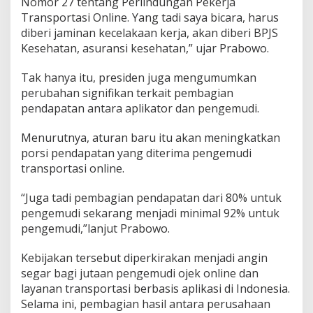
Nomor 27 tentang Perlindungan Pekerja
d
Transportasi Online. Yang tadi saya bicara, harus
a
diberi jaminan kecelakaan kerja, akan diberi BPJS
p
Kesehatan, asuransi kesehatan,” ujar Prabowo.
a
t
a
Tak hanya itu, presiden juga mengumumkan
n
perubahan signifikan terkait pembagian
P
pendapatan antara aplikator dan pengemudi.
e
n
g
Menurutnya, aturan baru itu akan meningkatkan
e
porsi pendapatan yang diterima pengemudi
m
transportasi online.
u
d
“Juga tadi pembagian pendapatan dari 80% untuk
i
N
pengemudi sekarang menjadi minimal 92% untuk
a
pengemudi,”lanjut Prabowo.
i
k
Kebijakan tersebut diperkirakan menjadi angin
J
segar bagi jutaan pengemudi ojek online dan
a
d
layanan transportasi berbasis aplikasi di Indonesia.
i
Selama ini, pembagian hasil antara perusahaan
M