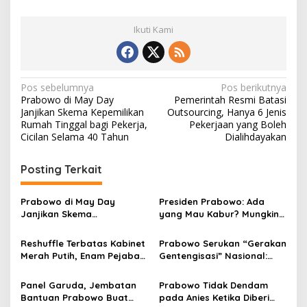
Ikuti Kami
N
Pos sebelumnya
Pos berikutnya
Prabowo di May Day
Pemerintah Resmi Batasi
a
Janjikan Skema Kepemilikan
Outsourcing, Hanya 6 Jenis
v
Rumah Tinggal bagi Pekerja,
Pekerjaan yang Boleh
Cicilan Selama 40 Tahun
Dialihdayakan
i
g
Posting Terkait
a
s
Prabowo di May Day
Presiden Prabowo: Ada
Janjikan Skema
yang Mau Kabur? Mungkin
i
Kepemilikan Rumah Tinggal
Ada yang Mau ke Yaman
p
bagi Pekerja, Cicilan
Ya?
Reshuffle Terbatas Kabinet
Prabowo Serukan “Gerakan
Selama 40 Tahun
Merah Putih, Enam Pejabat
Gentengisasi” Nasional:
o
Dilantik, Siapa Saja?
Turis Datang Bukan untuk
s
Lihat Seng Karat
Panel Garuda, Jembatan
Prabowo Tidak Dendam
Bantuan Prabowo Buat
pada Anies Ketika Diberi