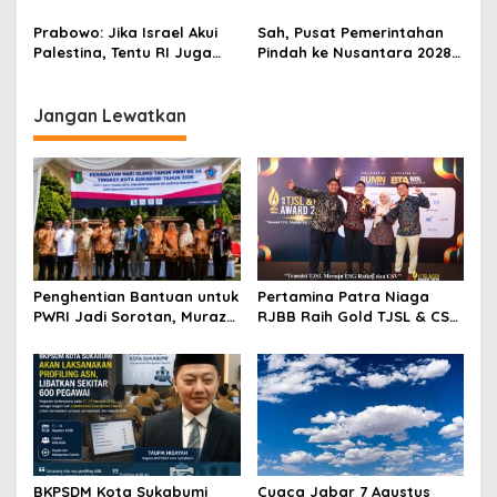
Bahagia Warga Gunung
Nilai 11 Saat Debat Pilpres
Kramat Sukabumi
2024
Prabowo: Jika Israel Akui
Sah, Pusat Pemerintahan
Palestina, Tentu RI Juga
Pindah ke Nusantara 2028,
Akan Akui Israel
Bahkan IKN Sebagai Ibu
Kota Politik
Jangan Lewatkan
Penghentian Bantuan untuk
Pertamina Patra Niaga
PWRI Jadi Sorotan, Muraz
RJBB Raih Gold TJSL & CSR
Minta Pemda Tetap Beri
Awards 2026, Ubah Jerami
Perhatian kepada
Jadi Peluang Ekonomi
Pensiunan ASN
BKPSDM Kota Sukabumi
Cuaca Jabar 7 Agustus