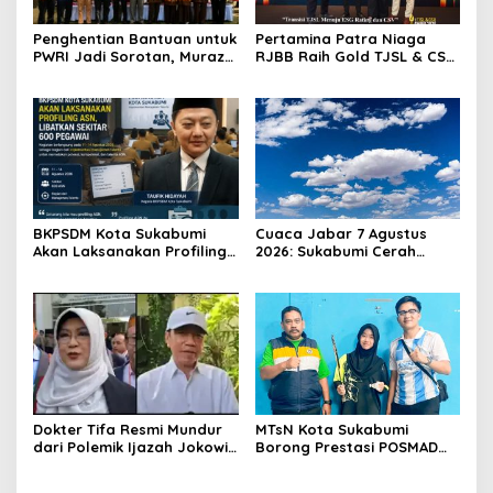
Penghentian Bantuan untuk
Pertamina Patra Niaga
PWRI Jadi Sorotan, Muraz
RJBB Raih Gold TJSL & CSR
Minta Pemda Tetap Beri
Awards 2026, Ubah Jerami
Perhatian kepada
Jadi Peluang Ekonomi
Pensiunan ASN
BKPSDM Kota Sukabumi
Cuaca Jabar 7 Agustus
Akan Laksanakan Profiling
2026: Sukabumi Cerah
ASN, Libatkan Sekitar 600
Berawan, BMKG Ingatkan
Pegawai
Potensi Hujan Lokal pada
Siang hingga Sore
Dokter Tifa Resmi Mundur
MTsN Kota Sukabumi
dari Polemik Ijazah Jokowi,
Borong Prestasi POSMAD
Akhiri Pengawalan Setelah
2026, Alvin dan Shafa Wakili
450 Hari Proses Hukum
Kota ke Tingkat Jawa