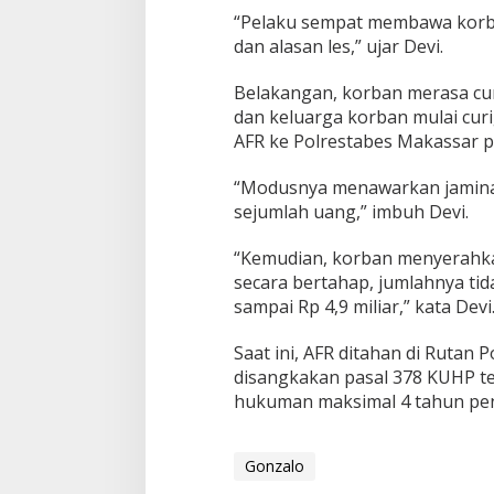
,
“Pelaku sempat membawa korba
T
e
dan alasan les,” ujar Devi.
r
t
Belakangan, korban merasa cu
i
dan keluarga korban mulai curi
p
AFR ke Polrestabes Makassar p
u
H
i
“Modusnya menawarkan jaminan
n
sejumlah uang,” imbuh Devi.
g
g
“Kemudian, korban menyerahk
a
secara bertahap, jumlahnya tid
R
p
sampai Rp 4,9 miliar,” kata Devi
4
,
Saat ini, AFR ditahan di Rutan 
9
disangkakan pasal 378 KUHP t
M
hukuman maksimal 4 tahun penj
i
l
i
a
Gonzalo
r