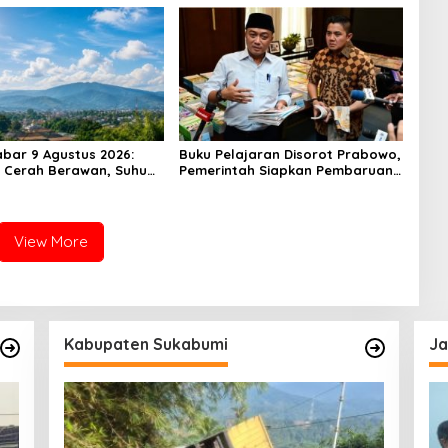
n Dong
Sendiri
bar 9 Agustus 2026:
Buku Pelajaran Disorot Prabowo,
 Cerah Berawan, Suhu
Pemerintah Siapkan Pembaruan
Derajat Celsius
dari SD hingga SMA
View More
Kabupaten Sukabumi
Ja