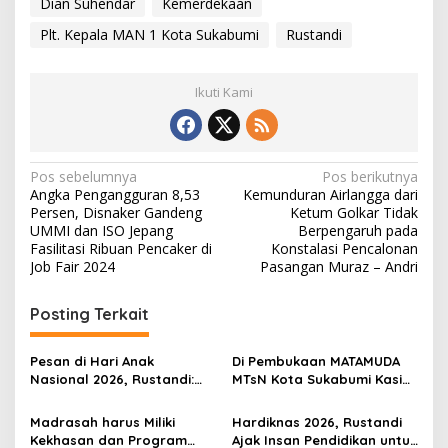
Dian Suhendar
Kemerdekaan
Plt. Kepala MAN 1 Kota Sukabumi
Rustandi
Ikuti Kami
N
Pos sebelumnya
Pos berikutnya
Angka Pengangguran 8,53
Kemunduran Airlangga dari
a
Persen, Disnaker Gandeng
Ketum Golkar Tidak
v
UMMI dan ISO Jepang
Berpengaruh pada
Fasilitasi Ribuan Pencaker di
Konstalasi Pencalonan
i
Job Fair 2024
Pasangan Muraz – Andri
g
Posting Terkait
a
s
Pesan di Hari Anak
Di Pembukaan MATAMUDA
i
Nasional 2026, Rustandi:
MTsN Kota Sukabumi Kasi
p
Madrasah Harus Jadi
Penmad Rustandi Tegaskan
Ruang Aman untuk
Jangan Ada Bullying di
Madrasah harus Miliki
Hardiknas 2026, Rustandi
o
Mencetak Generasi
Madrasah
Kekhasan dan Program
Ajak Insan Pendidikan untuk