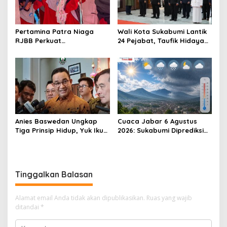
Pertamina Patra Niaga
Wali Kota Sukabumi Lantik
RJBB Perkuat
24 Pejabat, Taufik Hidayah:
Kesiapsiagaan Bencana
Kemungkinan Setiap Bulan
Sejak Dini melalui Program
Akan Ada Pelantikan
PANAH KESATRIA
Anies Baswedan Ungkap
Cuaca Jabar 6 Agustus
Tiga Prinsip Hidup, Yuk Ikuti
2026: Sukabumi Diprediksi
Ulasannya!
Hujan Lokal, Warga Diminta
Waspada Petir dan Angin
Kencang
Tinggalkan Balasan
Alamat email Anda tidak akan dipublikasikan.
Ruas yang wajib
ditandai
*