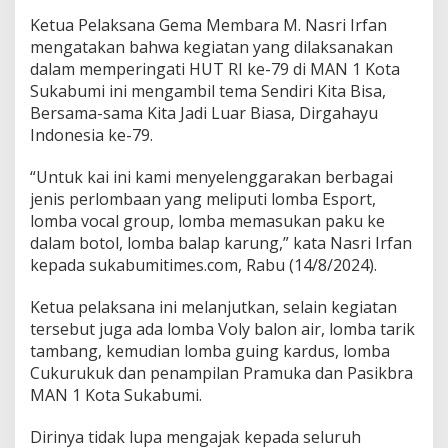
a
Ketua Pelaksana Gema Membara M. Nasri Irfan
t
mengatakan bahwa kegiatan yang dilaksanakan
r
dalam memperingati HUT RI ke-79 di MAN 1 Kota
i
o
Sukabumi ini mengambil tema Sendiri Kita Bisa,
t
Bersama-sama Kita Jadi Luar Biasa, Dirgahayu
i
Indonesia ke-79.
s
m
“Untuk kai ini kami menyelenggarakan berbagai
e
P
jenis perlombaan yang meliputi lomba Esport,
a
lomba vocal group, lomba memasukan paku ke
r
dalam botol, lomba balap karung,” kata Nasri Irfan
a
kepada sukabumitimes.com, Rabu (14/8/2024).
s
i
s
Ketua pelaksana ini melanjutkan, selain kegiatan
w
tersebut juga ada lomba Voly balon air, lomba tarik
a
tambang, kemudian lomba guing kardus, lomba
Cukurukuk dan penampilan Pramuka dan Pasikbra
MAN 1 Kota Sukabumi.
Dirinya tidak lupa mengajak kepada seluruh