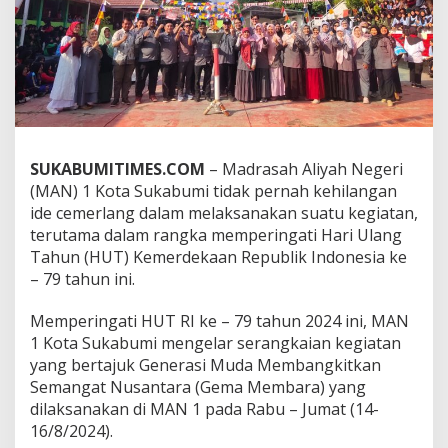
K
o
t
a
S
u
k
a
b
SUKABUMITIMES.COM
– Madrasah Aliyah Negeri
u
(MAN) 1 Kota Sukabumi tidak pernah kehilangan
m
i
ide cemerlang dalam melaksanakan suatu kegiatan,
T
terutama dalam rangka memperingati Hari Ulang
a
Tahun (HUT) Kemerdekaan Republik Indonesia ke
n
– 79 tahun ini.
a
m
k
Memperingati HUT RI ke – 79 tahun 2024 ini, MAN
a
1 Kota Sukabumi mengelar serangkaian kegiatan
n
yang bertajuk Generasi Muda Membangkitkan
J
Semangat Nusantara (Gema Membara) yang
i
dilaksanakan di MAN 1 pada Rabu – Jumat (14-
w
a
16/8/2024).
P