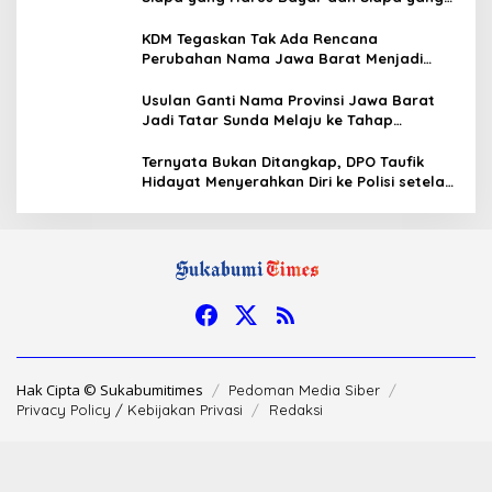
Gratis?
KDM Tegaskan Tak Ada Rencana
Perubahan Nama Jawa Barat Menjadi
Tatar Sunda, Komisi 1 DPRD Jabar Perlu
Kajian Secara Menyeluruh
Usulan Ganti Nama Provinsi Jawa Barat
Jadi Tatar Sunda Melaju ke Tahap
Legislasi, Semua Fraksi DPRD Setuju
Ternyata Bukan Ditangkap, DPO Taufik
Hidayat Menyerahkan Diri ke Polisi setelah
Dibujuk Mantan Bos
Hak Cipta © Sukabumitimes
Pedoman Media Siber
Privacy Policy / Kebijakan Privasi
Redaksi