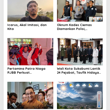
Icarus, Akal Imitasi, dan
Oknum Kades Ciemas
Kita
Diamankan Polisi,
Ditetapkan Pengguna
Sabtu Bukan Pengedar
Pertamina Patra Niaga
Wali Kota Sukabumi Lantik
RJBB Perkuat
24 Pejabat, Taufik Hidayah:
Kesiapsiagaan Bencana
Kemungkinan Setiap Bulan
Sejak Dini melalui Program
Akan Ada Pelantikan
PANAH KESATRIA