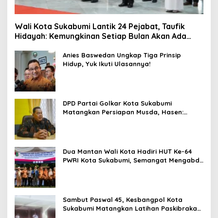
Wali Kota Sukabumi Lantik 24 Pejabat, Taufik
Hidayah: Kemungkinan Setiap Bulan Akan Ada
Pelantikan
Anies Baswedan Ungkap Tiga Prinsip
Hidup, Yuk Ikuti Ulasannya!
DPD Partai Golkar Kota Sukabumi
Matangkan Persiapan Musda, Hasen:
Paling Lambat Agustus Harus Selesai
Dua Mantan Wali Kota Hadiri HUT Ke-64
PWRI Kota Sukabumi, Semangat Mengabdi
Tak Berhenti Saat Pensiun
Sambut Paswal 45, Kesbangpol Kota
Sukabumi Matangkan Latihan Paskibraka
Jelang HUT ke-81