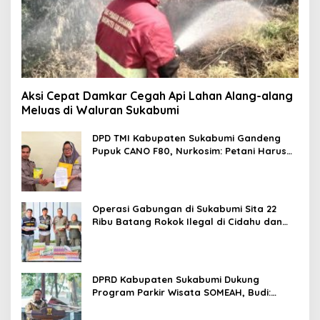
Aksi Cepat Damkar Cegah Api Lahan Alang-alang
Meluas di Waluran Sukabumi
DPD TMI Kabupaten Sukabumi Gandeng
Pupuk CANO F80, Nurkosim: Petani Harus
Didukung Inovasi Karya Anak Daerah
Operasi Gabungan di Sukabumi Sita 22
Ribu Batang Rokok Ilegal di Cidahu dan
Parungkuda
DPRD Kabupaten Sukabumi Dukung
Program Parkir Wisata SOMEAH, Budi:
Kesan Wisatawan Sangat Menentukan