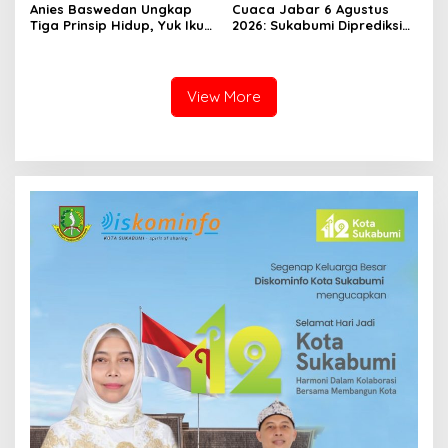
Anies Baswedan Ungkap
Cuaca Jabar 6 Agustus
Tiga Prinsip Hidup, Yuk Ikuti
2026: Sukabumi Diprediksi
Ulasannya!
Hujan Lokal, Warga Diminta
Waspada Petir dan Angin
Kencang
View More