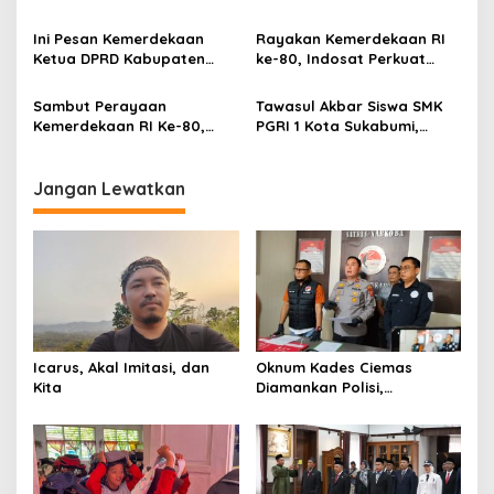
Rabbani Mendunia
s
Unggulan, Rustandi: Upaya
Tingkatkan Kualitas dan
Tingkatkan Kepercayaan
Daya Saing Madrasah
Ini Pesan Kemerdekaan
Rayakan Kemerdekaan RI
Masyarakat
Ketua DPRD Kabupaten
ke-80, Indosat Perkuat
Sukabumi dalam HUT RI ke-
Pemberdayaan Ekonomi
80
dan Digital Masyarakat
Sambut Perayaan
Tawasul Akbar Siswa SMK
melalui Gerai IM3 dan
Kemerdekaan RI Ke-80,
PGRI 1 Kota Sukabumi,
3Store di Jabodetabek,
XLSMART Hadirkan
Kobarkan Semangat HUT
Banten hingga Jawa Barat
BeRagam Promo Spesial
ke-80 Kemerdekaan RI
Jangan Lewatkan
Icarus, Akal Imitasi, dan
Oknum Kades Ciemas
Kita
Diamankan Polisi,
Ditetapkan Pengguna
Sabtu Bukan Pengedar