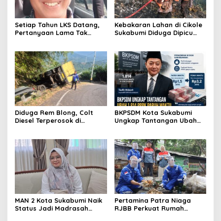
Setiap Tahun LKS Datang,
Kebakaran Lahan di Cikole
Pertanyaan Lama Tak
Sukabumi Diduga Dipicu
Pernah Hilang: Pendidikan
Pembakaran Sampah, Api
atau Bisnis?
Nyaris Merambat ke
Permukiman
Diduga Rem Blong, Colt
BKPSDM Kota Sukabumi
Diesel Terperosok di
Ungkap Tantangan Ubah
Tikungan Cikidang
1.814 PPPK Paruh Waktu Jadi
Sukabumi
Penuh Waktu
MAN 2 Kota Sukabumi Naik
Pertamina Patra Niaga
Status Jadi Madrasah
RJBB Perkuat Rumah
Unggulan, Raden Andriani:
Maggot Campaka, Dukung