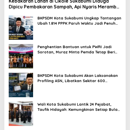
Kebakaran Lahan di Cikole Sukabumi Diduga
Dipicu Pembakaran Sampah, Api Nyaris Merambat
ke Permukiman
BKPSDM Kota Sukabumi Ungkap Tantangan
Ubah 1.814 PPPK Paruh Waktu Jadi Penuh
Waktu
Penghentian Bantuan untuk PWRI Jadi
Sorotan, Muraz Minta Pemda Tetap Beri
Perhatian kepada Pensiunan ASN
BKPSDM Kota Sukabumi Akan Laksanakan
Profiling ASN, Libatkan Sekitar 600
Pegawai
Wali Kota Sukabumi Lantik 24 Pejabat,
Taufik Hidayah: Kemungkinan Setiap Bulan
Akan Ada Pelantikan