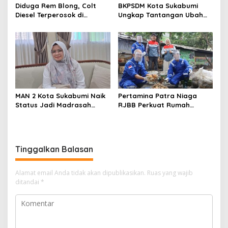
Diduga Rem Blong, Colt
BKPSDM Kota Sukabumi
Diesel Terperosok di
Ungkap Tantangan Ubah
Tikungan Cikidang
1.814 PPPK Paruh Waktu Jadi
Sukabumi
Penuh Waktu
MAN 2 Kota Sukabumi Naik
Pertamina Patra Niaga
Status Jadi Madrasah
RJBB Perkuat Rumah
Unggulan, Raden Andriani:
Maggot Campaka, Dukung
dari 77 Madrasah se-Jabar
Pengelolaan Sampah di
Hanya 8 yang Dapat SK
Kota Bandung
Tinggalkan Balasan
Alamat email Anda tidak akan dipublikasikan.
Ruas yang wajib
ditandai
*