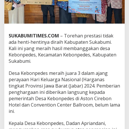
d
e
s
K
a
b
u
SUKABUMITIMES.COM
– Torehan prestasi tidak
p
ada henti-hentinya diraih Kabupaten Sukabumi.
a
Kali ini yang meraih hasil membanggakan desa
t
Kebonpedes, Kecamatan Kebonpedes, Kabupaten
e
Sukabumi.
n
S
u
Desa Kebonpedes meraih juara 3 dalam ajang
k
perayaan Hari Keluarga Nasional (Harganas
a
tingkat Provinsi Jawa Barat (Jabar) 2024. Pemberian
b
penghargaan ini diberikan langsung kepada
u
m
pemerintah Desa Kebonpedes di Aston Cirebon
i
Hotel dan Convention Center Ballroom, belum lama
J
ini.
u
a
Kepala Desa Kebonpedes, Dadan Apriandani,
r
a