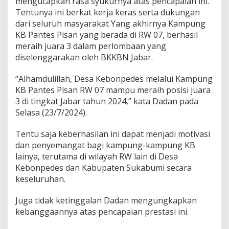
mengucapkan rasa syukurnya atas pencapaian ini.
3
Tentunya ini berkat kerja keras serta dukungan
H
dari seluruh masyarakat Yang akhirnya Kampung
a
KB Pantes Pisan yang berada di RW 07, berhasil
r
g
meraih juara 3 dalam perlombaan yang
a
diselenggarakan oleh BKKBN Jabar.
n
a
“Alhamdulillah, Desa Kebonpedes melalui Kampung
s
KB Pantes Pisan RW 07 mampu meraih posisi juara
T
i
3 di tingkat Jabar tahun 2024,” kata Dadan pada
n
Selasa (23/7/2024).
g
k
Tentu saja keberhasilan ini dapat menjadi motivasi
a
dan penyemangat bagi kampung-kampung KB
t
J
lainya, terutama di wilayah RW lain di Desa
a
Kebonpedes dan Kabupaten Sukabumi secara
b
keseluruhan.
a
r
Juga tidak ketinggalan Dadan mengungkapkan
2
0
kebanggaannya atas pencapaian prestasi ini.
2
4