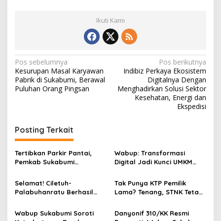
Ikuti Kami
N
Pos sebelumnya
Pos berikutnya
Kesurupan Masal Karyawan
Indibiz Perkaya Ekosistem
a
Pabrik di Sukabumi, Berawal
Digitalnya Dengan
v
Puluhan Orang Pingsan
Menghadirkan Solusi Sektor
Kesehatan, Energi dan
i
Ekspedisi
g
Posting Terkait
a
s
Tertibkan Parkir Pantai,
Wabup: Transformasi
i
Pemkab Sukabumi
Digital Jadi Kunci UMKM
p
Luncurkan SOMEAH: 13
Sukabumi Tembus Pasar
Distinasi Wisata Jadi
Internasional
Selamat! Ciletuh-
Tak Punya KTP Pemilik
o
Percontohan
Palabuhanratu Berhasil
Lama? Tenang, STNK Tetap
s
Kembali Raih “Green Card”
Bisa Diperpanjang!, Bupati
dari UNESCO Periode 4
Sukabumi Turun Tangan Cek
Wabup Sukabumi Soroti
Danyonif 310/KK Resmi
Tahun ke Depan
Layanan Samsat Cibadak