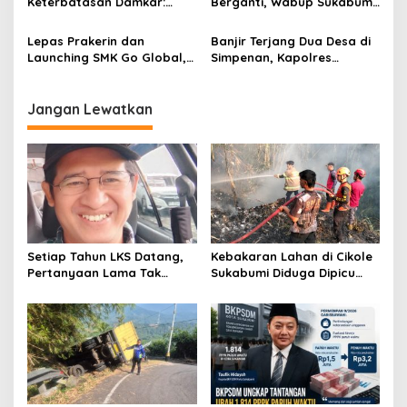
Keterbatasan Damkar:
Berganti, Wabup Sukabumi
Minim Personel hingga APD,
Tekankan Sinergi Jaga
Keselamatan Petugas Jadi
Keamanan Wilayah
Lepas Prakerin dan
Banjir Terjang Dua Desa di
Prioritas
Launching SMK Go Global,
Simpenan, Kapolres
Wabup Andreas Apresiasi
Sukabumi Turun Langsung
SMK Ma’arif NU Al Fatimah
Pastikan Penanganan dan
Sukabumi
Bantuan Warga
Jangan Lewatkan
Setiap Tahun LKS Datang,
Kebakaran Lahan di Cikole
Pertanyaan Lama Tak
Sukabumi Diduga Dipicu
Pernah Hilang: Pendidikan
Pembakaran Sampah, Api
atau Bisnis?
Nyaris Merambat ke
Permukiman