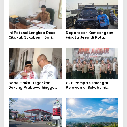
Ini Potensi Lengkap Desa
Disporapar Kembangkan
Cikakak Sukabumi: Dari
Wisata Jeep di Kota
Pesisir hingga Durian
Sukabumi, Bidik Kawasan
Musang King
Wisata Air Panas Cikundul:
Upaya Peningkatan PAD
Babe Haikal Tegaskan
GCP Pompa Semangat
Dukung Prabowo hingga
Relawan di Sukabumi,
2034: Kalau Diberikan
Ketum: Jangan Biarkan
Kesehatan, Kita Lanjutkan
Prabowo Berjuang Sendiri
Dong