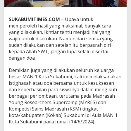
K
e
s
SUKABUMITIMES.COM
– Upaya untuk
u
k
memperoleh hasil yang maksimal, banyak cara
s
yang dilakukan. Ikhtiar tentu menjadi hal yang
e
wajib untuk dilakukan. Namun dari semua yang
s
sudah dilakukan dan setelah itu berpasrah diri
a
n
kepada Allah SWT, jangan lupa selalu disertai
,
dengan doa.
M
A
Demikian juga yang dilakukan seluruh keluarga
N
besar MAN 1 Kota Sukabumi, kali ini melaksanakan
1
K
istighasah atau doa bersama untuk kesuksesan
o
dan keberhasilan para siswanya dalam mengikuti
t
berbagai perlombaan, terutama pada Madrasah
a
Young Researchers Supercamp (MYRES) dan
S
Kompetisi Sains Madrasah (KSM) tingkat
u
k
kota/kabupaten (Kokab) Sukabumi di Aula MAN 1
a
Kota Sukabumi pada Jumat (14/6/2024).
b
u