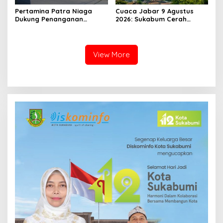
Pertamina Patra Niaga
Cuaca Jabar 9 Agustus
Dukung Penanganan
2026: Sukabum Cerah
Insiden Kebakaran
Berawan, Suhu Capai 35
Kendaraan di SPBU TAC
Derajat Celsius
34.161.13 Cilendek Kota
Bogor
View More