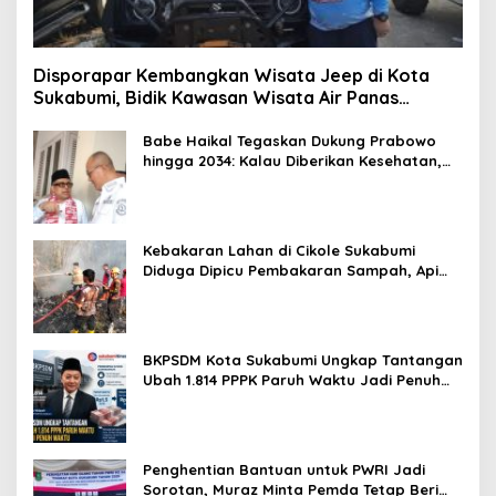
Disporapar Kembangkan Wisata Jeep di Kota
Sukabumi, Bidik Kawasan Wisata Air Panas
Cikundul: Upaya Peningkatan PAD
Babe Haikal Tegaskan Dukung Prabowo
hingga 2034: Kalau Diberikan Kesehatan,
Kita Lanjutkan Dong
Kebakaran Lahan di Cikole Sukabumi
Diduga Dipicu Pembakaran Sampah, Api
Nyaris Merambat ke Permukiman
BKPSDM Kota Sukabumi Ungkap Tantangan
Ubah 1.814 PPPK Paruh Waktu Jadi Penuh
Waktu
Penghentian Bantuan untuk PWRI Jadi
Sorotan, Muraz Minta Pemda Tetap Beri