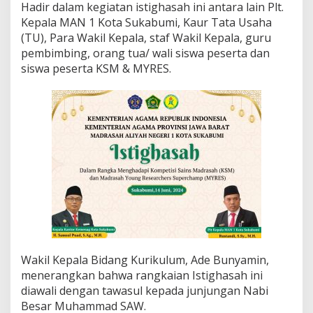
Hadir dalam kegiatan istighasah ini antara lain Plt.
m
Kepala MAN 1 Kota Sukabumi, Kaur Tata Usaha
i
G
(TU), Para Wakil Kepala, staf Wakil Kepala, guru
e
pembimbing, orang tua/ wali siswa peserta dan
l
siswa peserta KSM & MYRES.
a
r
I
s
t
i
g
h
a
s
a
h
Wakil Kepala Bidang Kurikulum, Ade Bunyamin,
menerangkan bahwa rangkaian Istighasah ini
diawali dengan tawasul kepada junjungan Nabi
Besar Muhammad SAW.