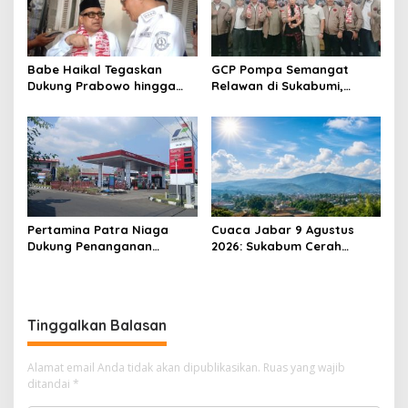
Babe Haikal Tegaskan
GCP Pompa Semangat
Dukung Prabowo hingga
Relawan di Sukabumi,
2034: Kalau Diberikan
Ketum: Jangan Biarkan
Kesehatan, Kita Lanjutkan
Prabowo Berjuang Sendiri
Dong
Pertamina Patra Niaga
Cuaca Jabar 9 Agustus
Dukung Penanganan
2026: Sukabum Cerah
Insiden Kebakaran
Berawan, Suhu Capai 35
Kendaraan di SPBU TAC
Derajat Celsius
34.161.13 Cilendek Kota
Bogor
Tinggalkan Balasan
Alamat email Anda tidak akan dipublikasikan.
Ruas yang wajib
ditandai
*