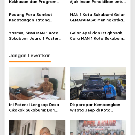
Kekhasan dan Program
Ajak Insan Pendidikan untuk
o
Rabbani Mendunia
Unggulan, Rustandi: Upaya
Tingkatkan Kualitas dan
s
Tingkatkan Kepercayaan
Daya Saing Madrasah
Pedang Pora Sambut
MAN 1 Kota Sukabumi Gelar
Masyarakat
Kedatangan Tatang
GEMAPARASA: Meningkatkan
Abdurahman sebagai
Kreativitas Bahasa dan
Kepala MAN 1 Kota
Budaya di Kalangan Siswa
Yasmin, Siswi MAN 1 Kota
Gelar Apel dan Istighosah,
Sukabumi
Sukabumi Juara 1 Poster
Cara MAN 1 Kota Sukabumi
Digital Tingkat Nasional
Rayakan Hari Santri
Jangan Lewatkan
Ini Potensi Lengkap Desa
Disporapar Kembangkan
Cikakak Sukabumi: Dari
Wisata Jeep di Kota
Pesisir hingga Durian
Sukabumi, Bidik Kawasan
Musang King
Wisata Air Panas Cikundul:
Upaya Peningkatan PAD