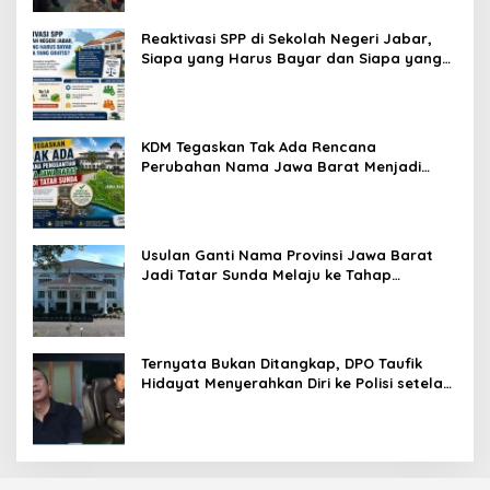
Reaktivasi SPP di Sekolah Negeri Jabar,
Siapa yang Harus Bayar dan Siapa yang
Gratis?
KDM Tegaskan Tak Ada Rencana
Perubahan Nama Jawa Barat Menjadi
Tatar Sunda, Komisi 1 DPRD Jabar Perlu
Kajian Secara Menyeluruh
Usulan Ganti Nama Provinsi Jawa Barat
Jadi Tatar Sunda Melaju ke Tahap
Legislasi, Semua Fraksi DPRD Setuju
Ternyata Bukan Ditangkap, DPO Taufik
Hidayat Menyerahkan Diri ke Polisi setelah
Dibujuk Mantan Bos