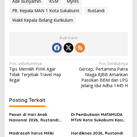
Ade Bunyamin
KSM
Myres
Plt. Kepala MAN 1 Kota Sukabumi
Rustandi
Wakil Kepala Bidang Kurikulum
Ikuti Kami
N
Pos sebelumnya
Pos berikutnya
Tips Memilih PIHK Agar
Gercep, Pertamina Patra
a
Tidak Terjebak Travel Haji
Niaga RJBB Amankan
v
Ilegal
Pasokan BBM dan LPG
Jelang Idul Adha 1445 H
i
g
Posting Terkait
a
s
Pesan di Hari Anak
Di Pembukaan MATAMUDA
Nasional 2026, Rustandi:
MTsN Kota Sukabumi Kasi
i
Madrasah Harus Jadi
Penmad Rustandi Tegaskan
p
Ruang Aman untuk
Jangan Ada Bullying di
Madrasah harus Miliki
Hardiknas 2026, Rustandi
Mencetak Generasi
Madrasah