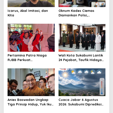
p
Icarus, Akal Imitasi, dan
Oknum Kades Ciemas
o
Kita
Diamankan Polisi,
s
Ditetapkan Pengguna
Sabtu Bukan Pengedar
Pertamina Patra Niaga
Wali Kota Sukabumi Lantik
RJBB Perkuat
24 Pejabat, Taufik Hidayah:
Kesiapsiagaan Bencana
Kemungkinan Setiap Bulan
Sejak Dini melalui Program
Akan Ada Pelantikan
PANAH KESATRIA
Anies Baswedan Ungkap
Cuaca Jabar 6 Agustus
Tiga Prinsip Hidup, Yuk Ikuti
2026: Sukabumi Diprediksi
Ulasannya!
Hujan Lokal, Warga Diminta