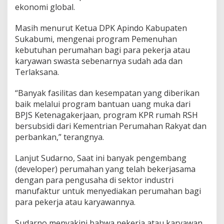
ekonomi global.
a
a
n
Masih menurut Ketua DPK Apindo Kabupaten
T
Sukabumi, mengenai program Pemenuhan
a
kebutuhan perumahan bagi para pekerja atau
p
karyawan swasta sebenarnya sudah ada dan
e
r
Terlaksana.
a
“Banyak fasilitas dan kesempatan yang diberikan
baik melalui program bantuan uang muka dari
BPJS Ketenagakerjaan, program KPR rumah RSH
bersubsidi dari Kementrian Perumahan Rakyat dan
perbankan,” terangnya.
Lanjut Sudarno, Saat ini banyak pengembang
(developer) perumahan yang telah bekerjasama
dengan para pengusaha di sektor industri
manufaktur untuk menyediakan perumahan bagi
para pekerja atau karyawannya.
Sudarno menyakini bahwa pekerja atau karyawan