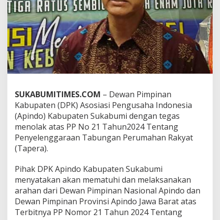
u
m
i
T
e
g
a
s
M
e
SUKABUMITIMES.COM
– Dewan Pimpinan
n
o
Kabupaten (DPK) Asosiasi Pengusaha Indonesia
l
(Apindo) Kabupaten Sukabumi dengan tegas
a
menolak atas PP No 21 Tahun2024 Tentang
k
Penyelenggaraan Tabungan Perumahan Rakyat
P
P
(Tapera).
N
o
Pihak DPK Apindo Kabupaten Sukabumi
.
menyatakan akan mematuhi dan melaksanakan
2
arahan dari Dewan Pimpinan Nasional Apindo dan
1
T
Dewan Pimpinan Provinsi Apindo Jawa Barat atas
a
Terbitnya PP Nomor 21 Tahun 2024 Tentang
h