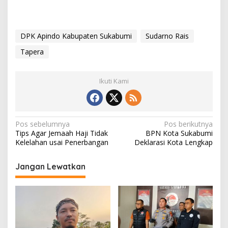
DPK Apindo Kabupaten Sukabumi
Sudarno Rais
Tapera
Ikuti Kami
N
Pos sebelumnya
Pos berikutnya
Tips Agar Jemaah Haji Tidak
BPN Kota Sukabumi
a
Kelelahan usai Penerbangan
Deklarasi Kota Lengkap
v
i
Jangan Lewatkan
g
a
s
i