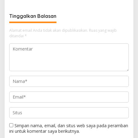
Waspada Petir dan Angin
Kencang
Tinggalkan Balasan
Alamat email Anda tidak akan dipublikasikan.
Ruas yang wajib
ditandai
*
Simpan nama, email, dan situs web saya pada peramban
ini untuk komentar saya berikutnya.