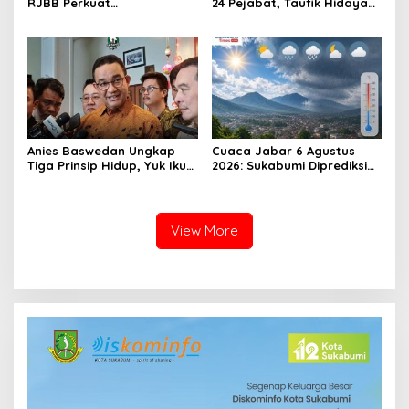
RJBB Perkuat
24 Pejabat, Taufik Hidayah:
Kesiapsiagaan Bencana
Kemungkinan Setiap Bulan
Sejak Dini melalui Program
Akan Ada Pelantikan
PANAH KESATRIA
Anies Baswedan Ungkap
Cuaca Jabar 6 Agustus
Tiga Prinsip Hidup, Yuk Ikuti
2026: Sukabumi Diprediksi
Ulasannya!
Hujan Lokal, Warga Diminta
Waspada Petir dan Angin
Kencang
View More