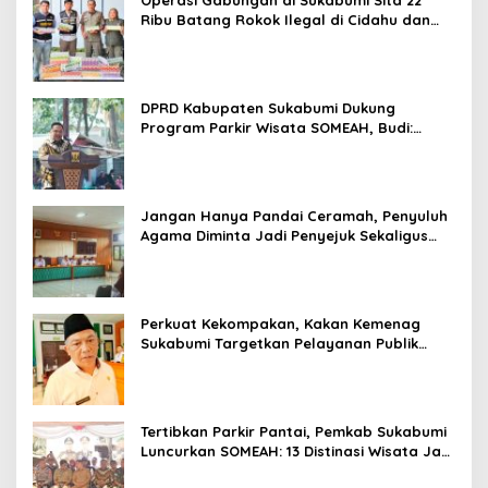
Operasi Gabungan di Sukabumi Sita 22
Ribu Batang Rokok Ilegal di Cidahu dan
Parungkuda
DPRD Kabupaten Sukabumi Dukung
Program Parkir Wisata SOMEAH, Budi:
Kesan Wisatawan Sangat Menentukan
Jangan Hanya Pandai Ceramah, Penyuluh
Agama Diminta Jadi Penyejuk Sekaligus
Pemecah Masalah Umat
Perkuat Kekompakan, Kakan Kemenag
Sukabumi Targetkan Pelayanan Publik
Lebih Profesional
Tertibkan Parkir Pantai, Pemkab Sukabumi
Luncurkan SOMEAH: 13 Distinasi Wisata Jadi
Percontohan