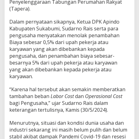
Penyelenggaraan Tabungan Perumahan Rakyat
u
(Tapera).
n
2
0
Dalam pernyataan sikapnya, Ketua DPK Apindo
2
Kabupaten Sukabumi, Sudarno Rais serta para
4
pengusaha menyatakan menolak penambahan
T
Biaya sebesar 0,5% dari upah pekerja atau
e
karyawan yang akan dibebankan kepada
n
t
pengusaha, dan penambahan biaya sebesar-
a
besarnya 5% dari upah pekerja atau karyawan
n
yang akan dibebankan kepada pekerja atau
g
karyawan.
P
e
n
“Karena hal tersebut akan semakin memberatkan
y
tambahan beban
Labor Cost
dan
Operasional Cost
e
bagi Pengusaha,” ujar Sudarno Rais dalam
l
keterangan tertulisnya, Kamis (30/5/2024).
e
n
g
Menurutnya, situasi dan kondisi dunia usaha dan
g
industri sekarang ini masih belum pulih dan belum
a
stabil akibat dampak Pandemi Covid-19 dan resesi
r