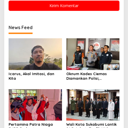
News Feed
Icarus, Akal Imitasi, dan
Oknum Kades Ciemas
Kita
Diamankan Polisi,
Ditetapkan Pengguna
Sabtu Bukan Pengedar
Pertamina Patra Niaga
Wali Kota Sukabumi Lantik