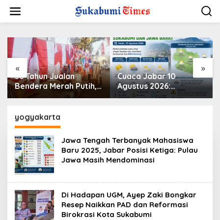
L
e
w
a
t
i
k
e
«
»
k
36 Tahun Jualan
Cuaca Jabar 10
o
Bendera Merah Putih,
Agustus 2026:
n
H. Udin Tetap Setia di
Sukabumi Cerah
t
Jalan Lettu Bakri
Berawan hingga
e
Sukabumi
Waspadai Perubahan
yogyakarta
n
Cuaca
Jawa Tengah Terbanyak Mahasiswa
Baru 2025, Jabar Posisi Ketiga: Pulau
Jawa Masih Mendominasi
Di Hadapan UGM, Ayep Zaki Bongkar
Resep Naikkan PAD dan Reformasi
Birokrasi Kota Sukabumi