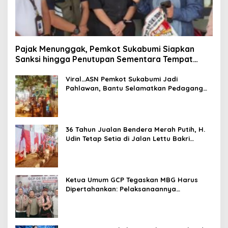
Pajak Menunggak, Pemkot Sukabumi Siapkan
Sanksi hingga Penutupan Sementara Tempat
Usaha
Viral…ASN Pemkot Sukabumi Jadi
Pahlawan, Bantu Selamatkan Pedagang
dari Kebakaran
36 Tahun Jualan Bendera Merah Putih, H.
Udin Tetap Setia di Jalan Lettu Bakri
Sukabumi
Ketua Umum GCP Tegaskan MBG Harus
Dipertahankan: Pelaksanaannya
Dievaluasi, Bukan Programnya Dicemooh