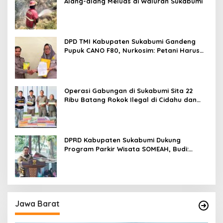
Alang-alang Meluas di Waluran Sukabumi
DPD TMI Kabupaten Sukabumi Gandeng
Pupuk CANO F80, Nurkosim: Petani Harus
Didukung Inovasi Karya Anak Daerah
Operasi Gabungan di Sukabumi Sita 22
Ribu Batang Rokok Ilegal di Cidahu dan
Parungkuda
DPRD Kabupaten Sukabumi Dukung
Program Parkir Wisata SOMEAH, Budi:
Kesan Wisatawan Sangat Menentukan
Jawa Barat