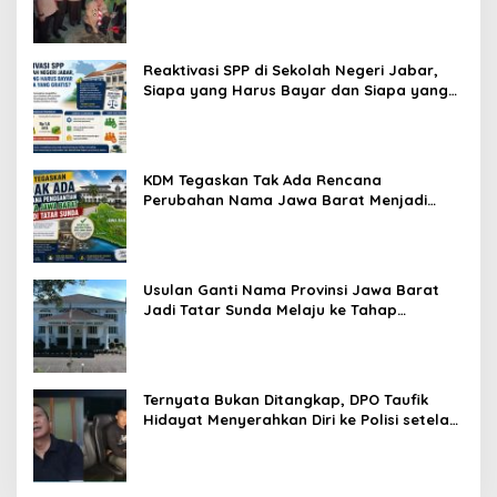
Reaktivasi SPP di Sekolah Negeri Jabar,
Siapa yang Harus Bayar dan Siapa yang
Gratis?
KDM Tegaskan Tak Ada Rencana
Perubahan Nama Jawa Barat Menjadi
Tatar Sunda, Komisi 1 DPRD Jabar Perlu
Kajian Secara Menyeluruh
Usulan Ganti Nama Provinsi Jawa Barat
Jadi Tatar Sunda Melaju ke Tahap
Legislasi, Semua Fraksi DPRD Setuju
Ternyata Bukan Ditangkap, DPO Taufik
Hidayat Menyerahkan Diri ke Polisi setelah
Dibujuk Mantan Bos