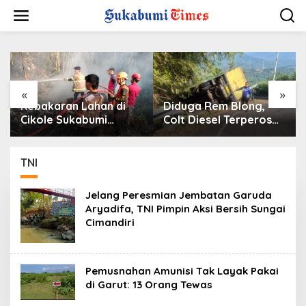
L
e
w
a
t
i
k
e
«
»
k
Kebakaran Lahan di
Diduga Rem Blong,
o
Cikole Sukabumi
Colt Diesel Terperosok
n
Diduga Dipicu
di Tikungan Cikidang
t
Pembakaran Sampah,
Sukabumi
e
Api Nyaris Merambat
TNI
n
ke Permukiman
Jelang Peresmian Jembatan Garuda
Aryadifa, TNI Pimpin Aksi Bersih Sungai
Cimandiri
Pemusnahan Amunisi Tak Layak Pakai
di Garut: 13 Orang Tewas