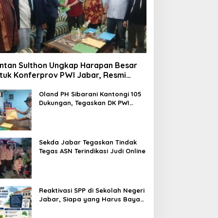
ntan Sulthon Ungkap Harapan Besar
tuk Konferprov PWI Jabar, Resmi
ftar Calon Ketua
Oland PH Sibarani Kantongi 105
Dukungan, Tegaskan DK PWI
Jabar Harus Jadi Penjaga Etika
dan Marwah Organisasi
Sekda Jabar Tegaskan Tindak
Tegas ASN Terindikasi Judi Online
Reaktivasi SPP di Sekolah Negeri
Jabar, Siapa yang Harus Bayar
dan Siapa yang Gratis?