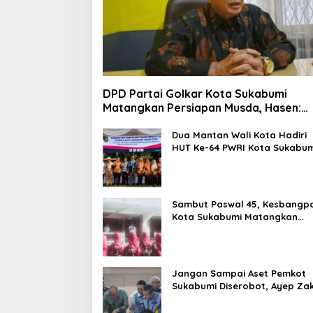
DPD Partai Golkar Kota Sukabumi
Matangkan Persiapan Musda, Hasen:
Paling Lambat Agustus Harus Selesai
Dua Mantan Wali Kota Hadiri
HUT Ke-64 PWRI Kota Sukabum
Semangat Mengabdi Tak
Berhenti Saat Pensiun
Sambut Paswal 45, Kesbangp
Kota Sukabumi Matangkan
Latihan Paskibraka Jelang HU
ke-81
Jangan Sampai Aset Pemkot
Sukabumi Diserobot, Ayep Zak
Status Hukumnya Harus Jelas