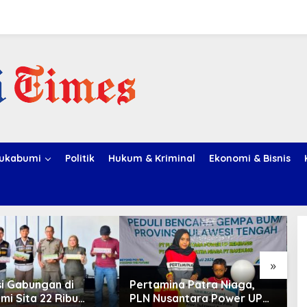
ukabumi
Politik
Hukum & Kriminal
Ekonomi & Bisnis
»
i Gabungan di
Pertamina Patra Niaga,
H
mi Sita 22 Ribu
PLN Nusantara Power UP
W