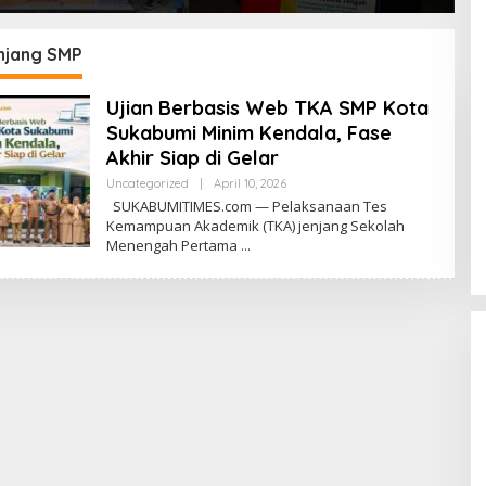
 Rokok Ilegal di
Rembang, dan Rumah
B
 dan Parungkuda
Zakat Hadirkan Layanan
N
Psikososial bagi Anak
P
njang SMP
Penyintas Gempa di Sigi
Ujian Berbasis Web TKA SMP Kota
Sukabumi Minim Kendala, Fase
Akhir Siap di Gelar
Uncategorized
|
April 10, 2026
O
L
SUKABUMITIMES.com — Pelaksanaan Tes
E
Kemampuan Akademik (TKA) jenjang Sekolah
H
Menengah Pertama
R
E
D
A
K
S
I