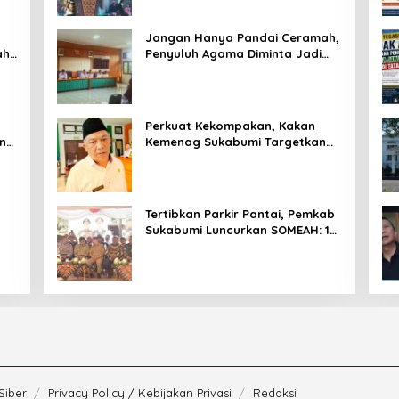
Jangan Hanya Pandai Ceramah,
ahu
Penyuluh Agama Diminta Jadi
Penyejuk Sekaligus Pemecah
Masalah Umat
Perkuat Kekompakan, Kakan
ang
Kemenag Sukabumi Targetkan
an
Pelayanan Publik Lebih
Profesional
Tertibkan Parkir Pantai, Pemkab
Sukabumi Luncurkan SOMEAH: 13
agi
Distinasi Wisata Jadi
Percontohan
Siber
Privacy Policy / Kebijakan Privasi
Redaksi