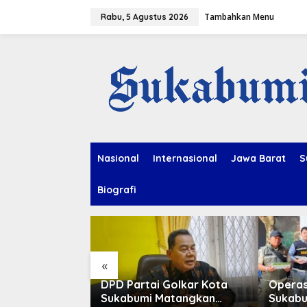
L
Tambahkan Menu
e
Rabu, 5 Agustus 2026
w
a
t
i
k
e
k
o
n
t
e
Nasional
Internasional
Jawa Barat
S
n
Biografi
«
Damkar Cegah
DPD Partai Golkar Kota
Operas
lang-alang
Sukabumi Matangkan
Sukabu