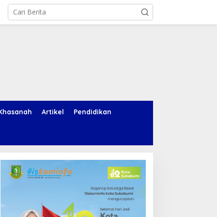
Khasanah
Artikel
Pendidikan
adir di Indonesia Fashion
Aksi Cepat Damkar Cegah
eek 2026, Tujuh Mitra
Api Lahan Alang-alang