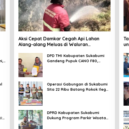
Aksi Cepat Damkar Cegah Api Lahan
Ta
Alang-alang Meluas di Waluran
un
Sukabumi
Da
DPD TMI Kabupaten Sukabumi
i,
Gandeng Pupuk CANO F80,
Nurkosim: Petani Harus Didukung
Inovasi Karya Anak Daerah
ol
Operasi Gabungan di Sukabumi
Sita 22 Ribu Batang Rokok Ilegal
T
di Cidahu dan Parungkuda
DPRD Kabupaten Sukabumi
i:
Dukung Program Parkir Wisata
SOMEAH, Budi: Kesan Wisatawan
Sangat Menentukan