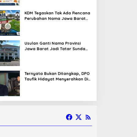
KDM Tegaskan Tak Ada Rencana
Perubahan Nama Jawa Barat
Menjadi Tatar Sunda, Komisi 1
DPRD Jabar Perlu Kajian Secara
Menyeluruh
Usulan Ganti Nama Provinsi
Jawa Barat Jadi Tatar Sunda
Melaju ke Tahap Legislasi,
Semua Fraksi DPRD Setuju
Ternyata Bukan Ditangkap, DPO
Taufik Hidayat Menyerahkan Diri
ke Polisi setelah Dibujuk Mantan
Bos