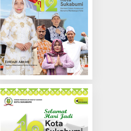
inaan Pertamina Patra
Meluas di Waluran
iaga RJBB Perluas Akses
Sukabumi
asar dan Jejaring Bisnis