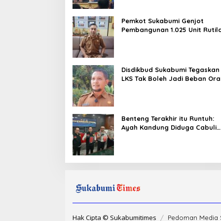
Pemkot Sukabumi Genjot
Pembangunan 1.025 Unit Rutil
dalam Tiga Tahap
Disdikbud Sukabumi Tegaskan
LKS Tak Boleh Jadi Beban Or
Tua, Sekolah Dilarang Wajibk
Pembelian
Benteng Terakhir itu Runtuh:
Ayah Kandung Diduga Cabuli
Anak Sejak SD, Alarm Keras b
Orang Tua
Hak Cipta © Sukabumitimes
Pedoman Media 