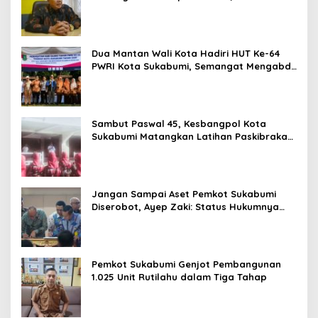
Paling Lambat Agustus Harus Selesai
Dua Mantan Wali Kota Hadiri HUT Ke-64
PWRI Kota Sukabumi, Semangat Mengabdi
Tak Berhenti Saat Pensiun
Sambut Paswal 45, Kesbangpol Kota
Sukabumi Matangkan Latihan Paskibraka
Jelang HUT ke-81
Jangan Sampai Aset Pemkot Sukabumi
Diserobot, Ayep Zaki: Status Hukumnya
Harus Jelas
Pemkot Sukabumi Genjot Pembangunan
1.025 Unit Rutilahu dalam Tiga Tahap