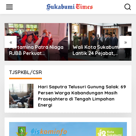
L
e
w
a
t
i
k
e
«
»
k
Pertamina Patra Niaga
Wali Kota Sukabumi
o
RJBB Perkuat
Lantik 24 Pejabat,
n
Kesiapsiagaan
Taufik Hidayah:
t
Bencana Sejak Dini
Kemungkinan Setiap
e
melalui Program
Bulan Akan Ada
TJSPKBL/CSR
n
PANAH KESATRIA
Pelantikan
Hari Saputra Telusuri Gunung Salak: 69
Persen Warga Kabandungan Masih
Prasejahtera di Tengah Limpahan
Energi