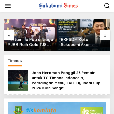
L
e
w
a
t
i
k
e
«
»
k
Pertamina Patra Niaga
BKPSDM Kota
o
RJBB Raih Gold TJSL &
Sukabumi Akan
n
CSR Awards 2026,
Laksanakan Profiling
t
Ubah Jerami Jadi
ASN, Libatkan Sekitar
e
Peluang Ekonomi
600 Pegawai
Timnas
n
John Herdman Panggil 23 Pemain
untuk TC Timnas Indonesia,
Persaingan Menuju AFF Hyundai Cup
2026 Kian Sengit