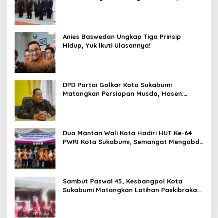
Akan Ada Pelantikan
Anies Baswedan Ungkap Tiga Prinsip
Hidup, Yuk Ikuti Ulasannya!
DPD Partai Golkar Kota Sukabumi
Matangkan Persiapan Musda, Hasen:
Paling Lambat Agustus Harus Selesai
Dua Mantan Wali Kota Hadiri HUT Ke-64
PWRI Kota Sukabumi, Semangat Mengabdi
Tak Berhenti Saat Pensiun
Sambut Paswal 45, Kesbangpol Kota
Sukabumi Matangkan Latihan Paskibraka
Jelang HUT ke-81