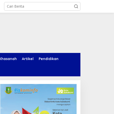
Khasanah
Artikel
Pendidikan
ertamina Patra Niaga
Kebakaran Lahan di Cikole
JBB Perkuat Rumah
Sukabumi Diduga Dipicu