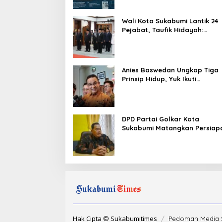
Wali Kota Sukabumi Lantik 24
Pejabat, Taufik Hidayah:
Kemungkinan Setiap Bulan Ak
Ada Pelantikan
Anies Baswedan Ungkap Tiga
Prinsip Hidup, Yuk Ikuti
Ulasannya!
DPD Partai Golkar Kota
Sukabumi Matangkan Persiap
Musda, Hasen: Paling Lambat
Agustus Harus Selesai
Hak Cipta © Sukabumitimes
Pedoman Media 