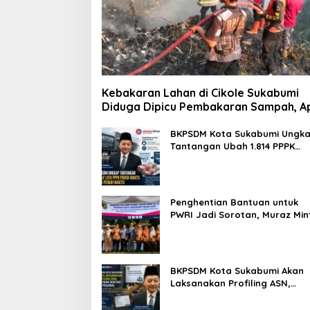
Kebakaran Lahan di Cikole Sukabumi
Diduga Dipicu Pembakaran Sampah, A
Nyaris Merambat ke Permukiman
BKPSDM Kota Sukabumi Ungk
Tantangan Ubah 1.814 PPPK
Paruh Waktu Jadi Penuh Wakt
Penghentian Bantuan untuk
PWRI Jadi Sorotan, Muraz Min
Pemda Tetap Beri Perhatian
kepada Pensiunan ASN
BKPSDM Kota Sukabumi Akan
Laksanakan Profiling ASN,
Libatkan Sekitar 600 Pegawa