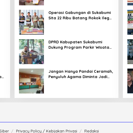
Operasi Gabungan di Sukabumi
Sita 22 Ribu Batang Rokok Ilegal
an
di Cidahu dan Parungkuda
DPRD Kabupaten Sukabumi
Dukung Program Parkir Wisata
SOMEAH, Budi: Kesan Wisatawan
Sangat Menentukan
Jangan Hanya Pandai Ceramah,
an
Penyuluh Agama Diminta Jadi
Penyejuk Sekaligus Pemecah
Masalah Umat
Siber
Privacy Policy / Kebijakan Privasi
Redaksi