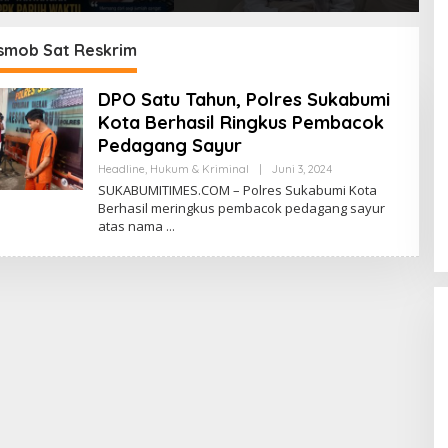
PPPK Paruh Waktu
Unggulan, Raden Andriani:
M
enuh Waktu
dari 77 Madrasah se-Jabar
P
Hanya 8 yang Dapat SK
K
smob Sat Reskrim
DPO Satu Tahun, Polres Sukabumi
Kota Berhasil Ringkus Pembacok
Pedagang Sayur
Headline
,
Hukum & Kriminal
|
Juni 3, 2024
O
L
SUKABUMITIMES.COM – Polres Sukabumi Kota
E
Berhasil meringkus pembacok pedagang sayur
H
atas nama
R
E
D
A
K
S
I