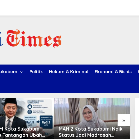
ukabumi
Politik
Hukum & Kriminal
Ekonomi & Bisnis
»
 Kota Sukabumi
MAN 2 Kota Sukabumi Naik
P
 Tantangan Ubah
Status Jadi Madrasah
R