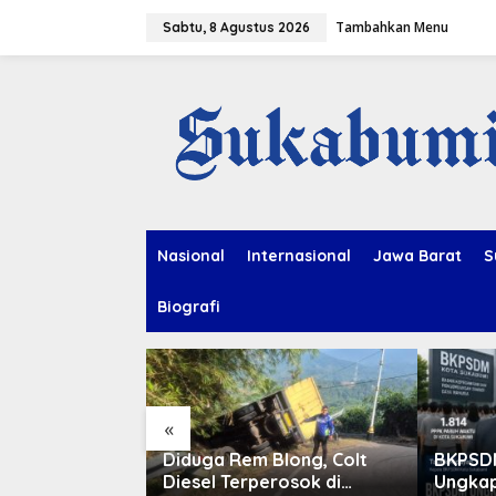
L
Tambahkan Menu
e
Sabtu, 8 Agustus 2026
w
a
t
i
k
e
k
o
n
t
e
Nasional
Internasional
Jawa Barat
S
n
Biografi
«
ahan di Cikole
Diduga Rem Blong, Colt
BKPSDM
duga Dipicu
Diesel Terperosok di
Ungkap