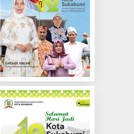
aggot Campaka, Dukung
Pembakaran Sampah, Api
engelolaan Sampah di
Nyaris Merambat ke
ota Bandung
Permukiman