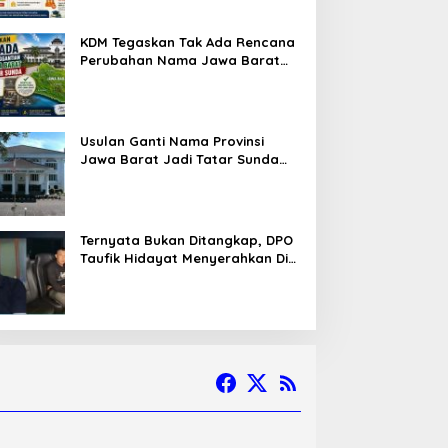
KDM Tegaskan Tak Ada Rencana
Perubahan Nama Jawa Barat
Menjadi Tatar Sunda, Komisi 1
DPRD Jabar Perlu Kajian Secara
Menyeluruh
Usulan Ganti Nama Provinsi
Jawa Barat Jadi Tatar Sunda
Melaju ke Tahap Legislasi,
Semua Fraksi DPRD Setuju
Ternyata Bukan Ditangkap, DPO
Taufik Hidayat Menyerahkan Diri
ke Polisi setelah Dibujuk Mantan
Bos