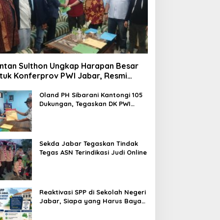
ntan Sulthon Ungkap Harapan Besar
tuk Konferprov PWI Jabar, Resmi
ftar Calon Ketua
Oland PH Sibarani Kantongi 105
Dukungan, Tegaskan DK PWI
Jabar Harus Jadi Penjaga Etika
dan Marwah Organisasi
Sekda Jabar Tegaskan Tindak
Tegas ASN Terindikasi Judi Online
Reaktivasi SPP di Sekolah Negeri
Jabar, Siapa yang Harus Bayar
dan Siapa yang Gratis?