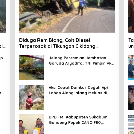
Diduga Rem Blong, Colt Diesel
Ta
pi
Terperosok di Tikungan Cikidang
un
Sukabumi
Da
ap
Jelang Peresmian Jembatan
Garuda Aryadifa, TNI Pimpin Aksi
u
Bersih Sungai Cimandiri
Aksi Cepat Damkar Cegah Api
ta
Lahan Alang-alang Meluas di
Waluran Sukabumi
DPD TMI Kabupaten Sukabumi
Gandeng Pupuk CANO F80,
i
Nurkosim: Petani Harus Didukung
Inovasi Karya Anak Daerah