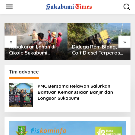
L
e
w
a
t
i
k
e
«
»
k
Kebakaran Lahan di
Diduga Rem Blong,
o
Cikole Sukabumi
Colt Diesel Terperosok
n
Diduga Dipicu
di Tikungan Cikidang
t
Pembakaran Sampah,
Sukabumi
e
Api Nyaris Merambat
Tim advance
n
ke Permukiman
PMC Bersama Relawan Salurkan
Bantuan Kemanusiaan Banjir dan
Longsor Sukabumi