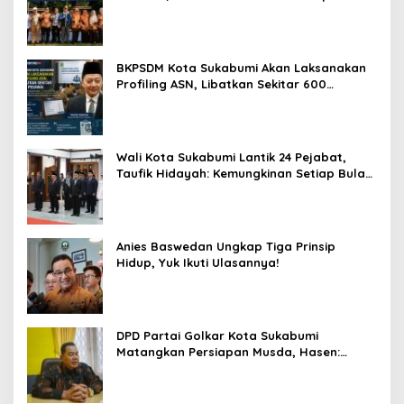
Perhatian kepada Pensiunan ASN
BKPSDM Kota Sukabumi Akan Laksanakan
Profiling ASN, Libatkan Sekitar 600
Pegawai
Wali Kota Sukabumi Lantik 24 Pejabat,
Taufik Hidayah: Kemungkinan Setiap Bulan
Akan Ada Pelantikan
Anies Baswedan Ungkap Tiga Prinsip
Hidup, Yuk Ikuti Ulasannya!
DPD Partai Golkar Kota Sukabumi
Matangkan Persiapan Musda, Hasen:
Paling Lambat Agustus Harus Selesai