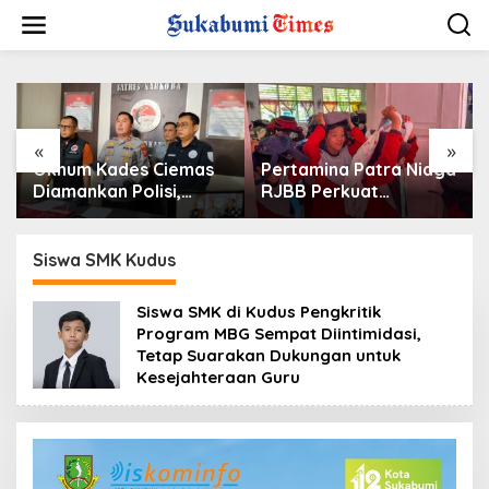
L
e
w
a
t
i
k
e
«
»
k
Oknum Kades Ciemas
Pertamina Patra Niaga
o
Diamankan Polisi,
RJBB Perkuat
n
Ditetapkan Pengguna
Kesiapsiagaan
t
Sabtu Bukan
Bencana Sejak Dini
e
Pengedar
melalui Program
Siswa SMK Kudus
n
PANAH KESATRIA
Siswa SMK di Kudus Pengkritik
Program MBG Sempat Diintimidasi,
Tetap Suarakan Dukungan untuk
Kesejahteraan Guru