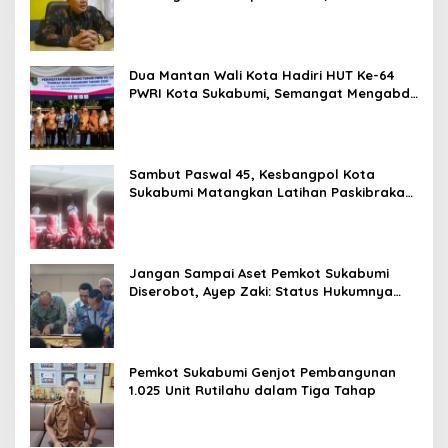
Paling Lambat Agustus Harus Selesai
Dua Mantan Wali Kota Hadiri HUT Ke-64
PWRI Kota Sukabumi, Semangat Mengabdi
Tak Berhenti Saat Pensiun
Sambut Paswal 45, Kesbangpol Kota
Sukabumi Matangkan Latihan Paskibraka
Jelang HUT ke-81
Jangan Sampai Aset Pemkot Sukabumi
Diserobot, Ayep Zaki: Status Hukumnya
Harus Jelas
Pemkot Sukabumi Genjot Pembangunan
1.025 Unit Rutilahu dalam Tiga Tahap