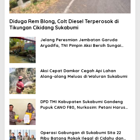
Diduga Rem Blong, Colt Diesel Terperosok di
Tikungan Cikidang Sukabumi
Jelang Peresmian Jembatan Garuda
Aryadifa, TNI Pimpin Aksi Bersih Sungai
Cimandiri
Aksi Cepat Damkar Cegah Api Lahan
Alang-alang Meluas di Waluran Sukabumi
DPD TMI Kabupaten Sukabumi Gandeng
Pupuk CANO F80, Nurkosim: Petani Harus
Didukung Inovasi Karya Anak Daerah
Operasi Gabungan di Sukabumi Sita 22
Ribu Batang Rokok Ilegal di Cidahu dan