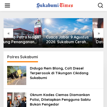
L
e
w
a
t
i
k
e
«
»
k
Cuaca Jabar 9 Agustus
Setiap Tahun LKS
o
2026: Sukabum Cerah
Datang, Pertanyaan
n
Berawan, Suhu Capai
Lama Tak Pernah
t
35 Derajat Celsius
Hilang: Pendidikan
e
atau Bisnis?
Polres Sukabumi
n
Diduga Rem Blong, Colt Diesel
Terperosok di Tikungan Cikidang
Sukabumi
Oknum Kades Ciemas Diamankan
Polisi, Ditetapkan Pengguna Sabtu
Bukan Pengedar