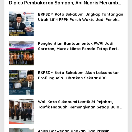
Dipicu Pembakaran Sampah, Api Nyaris Merambat
ke Permukiman
BKPSDM Kota Sukabumi Ungkap Tantangan
Ubah 1.814 PPPK Paruh Waktu Jadi Penuh
Waktu
Penghentian Bantuan untuk PWRI Jadi
Sorotan, Muraz Minta Pemda Tetap Beri
Perhatian kepada Pensiunan ASN
BKPSDM Kota Sukabumi Akan Laksanakan
Profiling ASN, Libatkan Sekitar 600
Pegawai
Wali Kota Sukabumi Lantik 24 Pejabat,
Taufik Hidayah: Kemungkinan Setiap Bulan
Akan Ada Pelantikan
Anies Baswedan Ungkap Tiga Prinsip