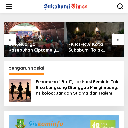
L
e
w
a
t
i
k
e
«
»
k
52 Keluarga
FK RT-RW Kota
o
Kasepuhan Ciptamulya
Sukabumi Tolak
n
Masih Menanti Rumah
Pinjaman Rp240 Miliar,
t
Pasca Bencana, Saan
Khawatir Bebani APBD
e
Mustopa: Ini Paling
pengaruh sosial
n
Mendesak
Fenomena “Boti”, Laki-laki Feminin Tak
Bisa Langsung Dianggap Menyimpang,
Psikolog: Jangan Stigma dan Hakimi