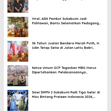
Sementara Tempat Usaha
Viral…ASN Pemkot Sukabumi Jadi
Pahlawan, Bantu Selamatkan Pedagang
dari Kebakaran
36 Tahun Jualan Bendera Merah Putih, H.
Udin Tetap Setia di Jalan Lettu Bakri
Sukabumi
Ketua Umum GCP Tegaskan MBG Harus
Dipertahankan: Pelaksanaannya
Dievaluasi, Bukan Programnya Dicemooh
Siswi SMPN 2 Sukabumi Raih Tiga Gelar di
Miss Bintang Preteen Indonesia 2026,
Bersiap Tampil di Malaysia