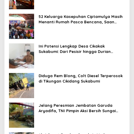
52 Keluarga Kasepuhan Ciptamulya Masih
Menanti Rumah Pasca Bencana, Saan
Mustopa: Ini Paling Mendesak
Ini Potensi Lengkap Desa Cikakak
Sukabumi: Dari Pesisir hingga Durian
Musang King
Diduga Rem Blong, Colt Diesel Terperosok
di Tikungan Cikidang Sukabumi
Jelang Peresmian Jembatan Garuda
Aryadifa, TNI Pimpin Aksi Bersih Sungai
Cimandiri