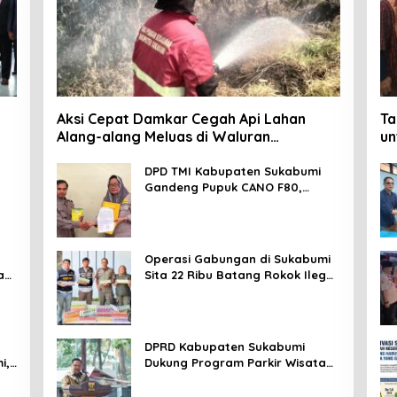
Aksi Cepat Damkar Cegah Api Lahan
Ta
Alang-alang Meluas di Waluran
un
Sukabumi
Da
DPD TMI Kabupaten Sukabumi
Gandeng Pupuk CANO F80,
Nurkosim: Petani Harus Didukung
Inovasi Karya Anak Daerah
Operasi Gabungan di Sukabumi
an
Sita 22 Ribu Batang Rokok Ilegal
di Cidahu dan Parungkuda
DPRD Kabupaten Sukabumi
i,
Dukung Program Parkir Wisata
SOMEAH, Budi: Kesan Wisatawan
Sangat Menentukan