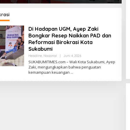
siagaan Bencana
Kemungkinan Setiap Bulan
U
Dini melalui Program
Akan Ada Pelantikan
KESATRIA
rasi
Di Hadapan UGM, Ayep Zaki
Bongkar Resep Naikkan PAD dan
Reformasi Birokrasi Kota
Sukabumi
Headline
,
Nasional
|
Juni 4, 2026
O
L
SUKABUMITIMES.com – Wali Kota Sukabumi, Ayep
E
Zaki, mengungkapkan bahwa penguatan
H
kemampuan keuangan
R
E
D
A
K
S
I