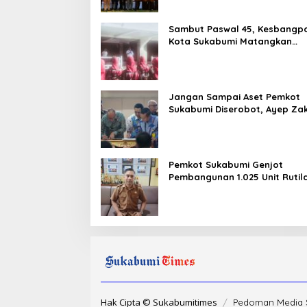
Sambut Paswal 45, Kesbangp
Kota Sukabumi Matangkan
Latihan Paskibraka Jelang HU
ke-81
Jangan Sampai Aset Pemkot
Sukabumi Diserobot, Ayep Zak
Status Hukumnya Harus Jelas
Pemkot Sukabumi Genjot
Pembangunan 1.025 Unit Rutil
dalam Tiga Tahap
Hak Cipta © Sukabumitimes
Pedoman Media 