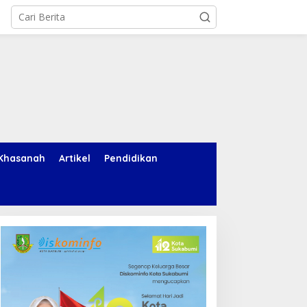
Khasanah
Artikel
Pendidikan
nies Baswedan Ungkap
Icarus, Akal Imitasi, dan
iga Prinsip Hidup, Yuk Ikuti
Kita