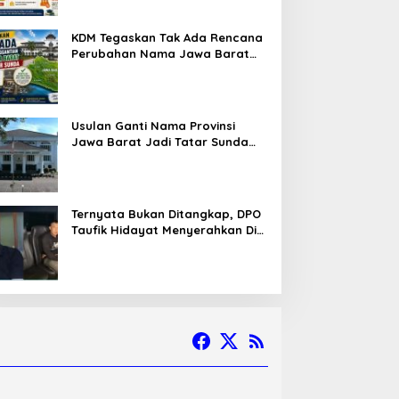
KDM Tegaskan Tak Ada Rencana
Perubahan Nama Jawa Barat
Menjadi Tatar Sunda, Komisi 1
DPRD Jabar Perlu Kajian Secara
Menyeluruh
Usulan Ganti Nama Provinsi
Jawa Barat Jadi Tatar Sunda
Melaju ke Tahap Legislasi,
Semua Fraksi DPRD Setuju
Ternyata Bukan Ditangkap, DPO
Taufik Hidayat Menyerahkan Diri
ke Polisi setelah Dibujuk Mantan
Bos