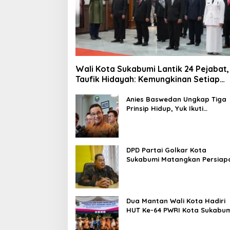
Wali Kota Sukabumi Lantik 24 Pejabat,
Taufik Hidayah: Kemungkinan Setiap
Bulan Akan Ada Pelantikan
Anies Baswedan Ungkap Tiga
Prinsip Hidup, Yuk Ikuti
Ulasannya!
DPD Partai Golkar Kota
Sukabumi Matangkan Persiap
Musda, Hasen: Paling Lambat
Agustus Harus Selesai
Dua Mantan Wali Kota Hadiri
HUT Ke-64 PWRI Kota Sukabum
Semangat Mengabdi Tak
Berhenti Saat Pensiun