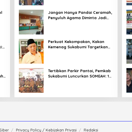
ol
Jangan Hanya Pandai Ceramah,
Penyuluh Agama Diminta Jadi
T
Penyejuk Sekaligus Pemecah
Masalah Umat
Perkuat Kekompakan, Kakan
i:
Kemenag Sukabumi Targetkan
Pelayanan Publik Lebih
Profesional
Tertibkan Parkir Pantai, Pemkab
ahu
Sukabumi Luncurkan SOMEAH: 13
Distinasi Wisata Jadi
Percontohan
Siber
Privacy Policy / Kebijakan Privasi
Redaksi