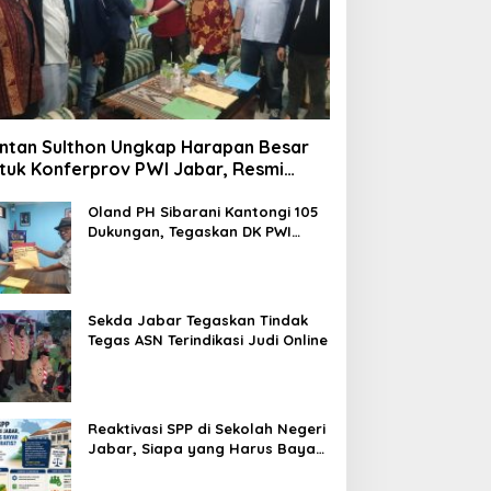
ntan Sulthon Ungkap Harapan Besar
tuk Konferprov PWI Jabar, Resmi
ftar Calon Ketua
Oland PH Sibarani Kantongi 105
Dukungan, Tegaskan DK PWI
Jabar Harus Jadi Penjaga Etika
dan Marwah Organisasi
Sekda Jabar Tegaskan Tindak
Tegas ASN Terindikasi Judi Online
Reaktivasi SPP di Sekolah Negeri
Jabar, Siapa yang Harus Bayar
dan Siapa yang Gratis?