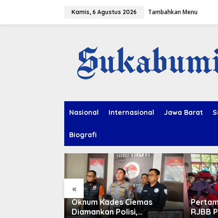
L
Tambahkan Menu
e
Kamis, 6 Agustus 2026
w
a
t
i
k
e
k
o
n
t
e
Nasional
Internasional
Jawa Barat
S
n
Biografi
«
Imitasi, dan
Oknum Kades Ciemas
Pertam
Diamankan Polisi,
RJBB P