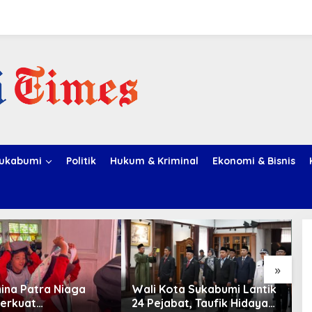
ukabumi
Politik
Hukum & Kriminal
Ekonomi & Bisnis
»
ina Patra Niaga
Wali Kota Sukabumi Lantik
A
erkuat
24 Pejabat, Taufik Hidayah:
T