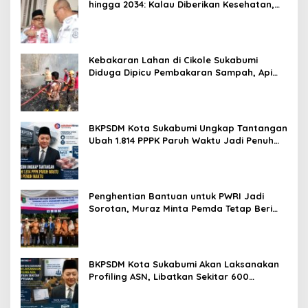
hingga 2034: Kalau Diberikan Kesehatan,
Kita Lanjutkan Dong
Kebakaran Lahan di Cikole Sukabumi
Diduga Dipicu Pembakaran Sampah, Api
Nyaris Merambat ke Permukiman
BKPSDM Kota Sukabumi Ungkap Tantangan
Ubah 1.814 PPPK Paruh Waktu Jadi Penuh
Waktu
Penghentian Bantuan untuk PWRI Jadi
Sorotan, Muraz Minta Pemda Tetap Beri
Perhatian kepada Pensiunan ASN
BKPSDM Kota Sukabumi Akan Laksanakan
Profiling ASN, Libatkan Sekitar 600
Pegawai