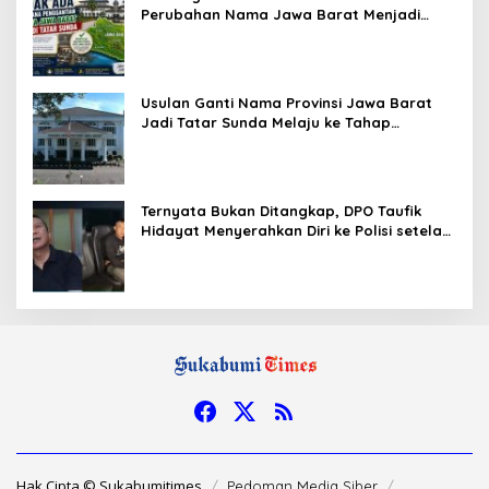
Perubahan Nama Jawa Barat Menjadi
Tatar Sunda, Komisi 1 DPRD Jabar Perlu
Kajian Secara Menyeluruh
Usulan Ganti Nama Provinsi Jawa Barat
Jadi Tatar Sunda Melaju ke Tahap
Legislasi, Semua Fraksi DPRD Setuju
Ternyata Bukan Ditangkap, DPO Taufik
Hidayat Menyerahkan Diri ke Polisi setelah
Dibujuk Mantan Bos
Hak Cipta © Sukabumitimes
Pedoman Media Siber