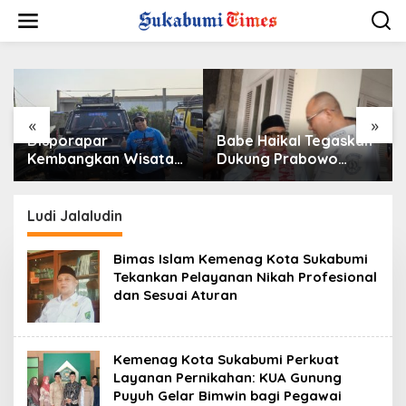
L
e
w
a
t
i
k
e
«
»
k
Disporapar
Babe Haikal Tegaskan
o
Kembangkan Wisata
Dukung Prabowo
n
Jeep di Kota
hingga 2034: Kalau
t
Sukabumi, Bidik
Diberikan Kesehatan,
e
Kawasan Wisata Air
Kita Lanjutkan Dong
Ludi Jalaludin
n
Panas Cikundul: Upaya
Peningkatan PAD
Bimas Islam Kemenag Kota Sukabumi
Tekankan Pelayanan Nikah Profesional
dan Sesuai Aturan
Kemenag Kota Sukabumi Perkuat
Layanan Pernikahan: KUA Gunung
Puyuh Gelar Bimwin bagi Pegawai