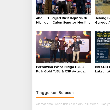
Abdul El-Sayed Bikin Kejutan di
Jelang 
Michigan, Calon Senator Muslim
Garuda A
Pertama AS?
Bersih Su
Pertamina Patra Niaga RJBB
BKPSDM 
Raih Gold TJSL & CSR Awards
Laksanak
2026, Ubah Jerami Jadi Peluang
Libatkan
Ekonomi
Tinggalkan Balasan
Alamat email Anda tidak akan dipublikasikan.
Ruas ya