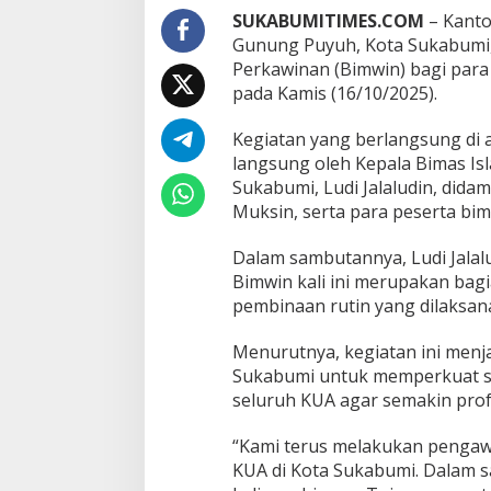
a
SUKABUMITIMES.COM
– Kanto
n
P
Gunung Puyuh, Kota Sukabumi
e
Perkawinan (Bimwin) bagi para
r
pada Kamis (16/10/2025).
n
i
Kegiatan yang berlangsung di 
k
a
langsung oleh Kepala Bimas I
h
Sukabumi, Ludi Jalaludin, did
a
Muksin, serta para peserta bi
n
:
Dalam sambutannya, Ludi Jalal
K
U
Bimwin kali ini merupakan bagi
A
pembinaan rutin yang dilaksana
G
u
Menurutnya, kegiatan ini menj
n
Sukabumi untuk memperkuat si
u
n
seluruh KUA agar semakin profe
g
P
“Kami terus melakukan penga
u
KUA di Kota Sukabumi. Dalam 
y