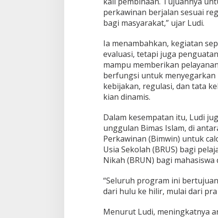
kali pembinaan. Tujuannya un
u
h
perkawinan berjalan sesuai re
G
bagi masyarakat,” ujar Ludi.
e
l
Ia menambahkan, kegiatan seper
a
evaluasi, tetapi juga penguata
r
B
mampu memberikan pelayanan p
i
berfungsi untuk menyegarkan 
m
kebijakan, regulasi, dan tata k
w
kian dinamis.
i
n
b
Dalam kesempatan itu, Ludi ju
a
unggulan Bimas Islam, di anta
g
Perkawinan (Bimwin) untuk ca
i
Usia Sekolah (BRUS) bagi pela
P
e
Nikah (BRUN) bagi mahasiswa
g
a
“Seluruh program ini bertuju
w
dari hulu ke hilir, mulai dari pr
a
i
Menurut Ludi, meningkatnya a