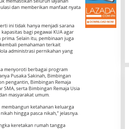
tuk memastikan seluruh layanan
gulasi dan memberikan manfaat nyata
ti ini tidak hanya menjadi sarana
n kapasitas bagi pegawai KUA agar
rima. Selain itu, pembinaan juga
kembali pemahaman terkait
elola administrasi pernikahan yang
ga menyoroti berbagai program
ranya Pusaka Sakinah, Bimbingan
lon pengantin, Bimbingan Remaja
jar SMA, serta Bimbingan Remaja Usia
 dan masyarakat umum.
an membangun ketahanan keluarga
a nikah hingga pasca nikah,” jelasnya.
ngka keretakan rumah tangga