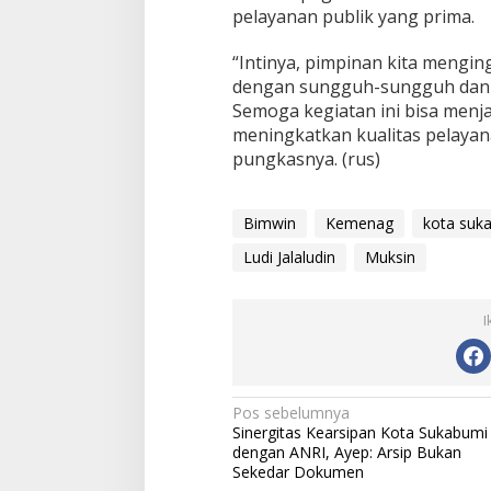
pelayanan publik yang prima.
“Intinya, pimpinan kita mengi
dengan sungguh-sungguh dan ti
Semoga kegiatan ini bisa menja
meningkatkan kualitas pelaya
pungkasnya. (rus)
Bimwin
Kemenag
kota suk
Ludi Jalaludin
Muksin
I
N
Pos sebelumnya
Sinergitas Kearsipan Kota Sukabumi
a
dengan ANRI, Ayep: Arsip Bukan
v
Sekedar Dokumen