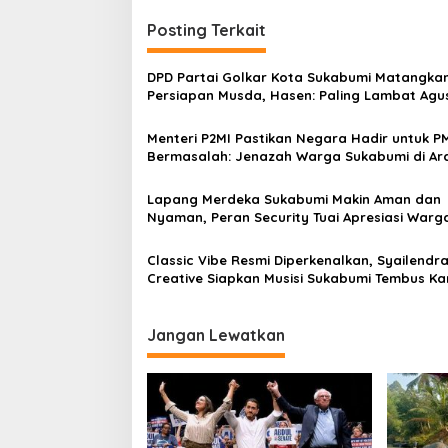
i
Posting Terkait
g
a
DPD Partai Golkar Kota Sukabumi Matangka
s
Persiapan Musda, Hasen: Paling Lambat Agu
Harus Selesai
i
Menteri P2MI Pastikan Negara Hadir untuk P
p
Bermasalah: Jenazah Warga Sukabumi di Ar
Saudi Akan Dipulangkan Sesuai Prosedur
o
Lapang Merdeka Sukabumi Makin Aman dan
s
Nyaman, Peran Security Tuai Apresiasi Warg
Classic Vibe Resmi Diperkenalkan, Syailendr
Creative Siapkan Musisi Sukabumi Tembus K
Internasioanl
Jangan Lewatkan