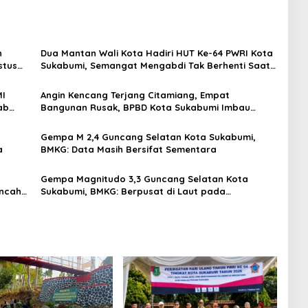
n
Dua Mantan Wali Kota Hadiri HUT Ke-64 PWRI Kota
stus
Sukabumi, Semangat Mengabdi Tak Berhenti Saat
Pensiun
MI
Angin Kencang Terjang Citamiang, Empat
ab
Bangunan Rusak, BPBD Kota Sukabumi Imbau
Warga Waspada Cuaca Ekstrem
Gempa M 2,4 Guncang Selatan Kota Sukabumi,
a
BMKG: Data Masih Bersifat Sementara
a
Gempa Magnitudo 3,3 Guncang Selatan Kota
ancah
Sukabumi, BMKG: Berpusat di Laut pada
Kedalaman 21 Kilometer