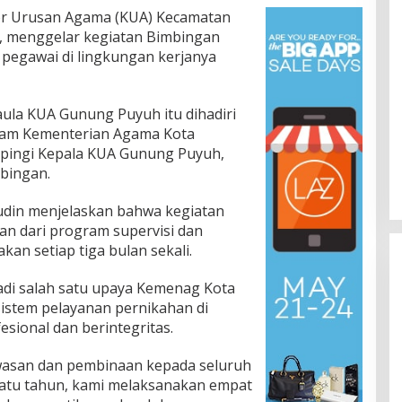
r Urusan Agama (KUA) Kecamatan
, menggelar kegiatan Bimbingan
 pegawai di lingkungan kerjanya
aula KUA Gunung Puyuh itu dihadiri
slam Kementerian Agama Kota
ampingi Kepala KUA Gunung Puyuh,
mbingan.
udin menjelaskan bahwa kegiatan
an dari program supervisi dan
kan setiap tiga bulan sekali.
adi salah satu upaya Kemenag Kota
stem pelayanan pernikahan di
sional dan berintegritas.
wasan dan pembinaan kepada seluruh
satu tahun, kami melaksanakan empat