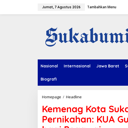
L
Tambahkan Menu
e
Jumat, 7 Agustus 2026
w
a
t
i
k
e
k
o
n
t
e
Nasional
Internasional
Jawa Barat
S
n
Biografi
Homepage
/
Headline
K
e
Kemenag Kota Suk
m
e
Pernikahan: KUA G
n
a
g