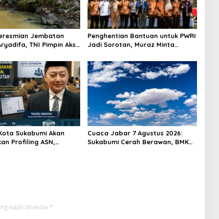
Peresmian Jembatan
Penghentian Bantuan untuk PWRI
ryadifa, TNI Pimpin Aksi
Jadi Sorotan, Muraz Minta
ngai Cimandiri
Pemda Tetap Beri Perhatian
kepada Pensiunan ASN
Kota Sukabumi Akan
Cuaca Jabar 7 Agustus 2026:
an Profiling ASN,
Sukabumi Cerah Berawan, BMKG
 Sekitar 600 Pegawai
Ingatkan Potensi Hujan Lokal
pada Siang hingga Sore
ng wajib ditandai
*