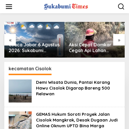
L
e
w
a
t
i
k
e
«
»
k
Cuaca Jabar 6 Agustus
Aksi Cepat Damkar
o
2026: Sukabumi
Cegah Api Lahan
n
Diprediksi Hujan Lokal,
Alang-alang Meluas di
t
Warga Diminta
Waluran Sukabumi
e
Waspada Petir dan
kecamatan Cisolok
n
Angin Kencang
Demi Wisata Dunia, Pantai Karang
Hawu Cisolok Digarap Bareng 500
Relawan
GEMAS Hukum Soroti Proyek Jalan
Cisolok Mangkrak, Desak Dugaan Judi
Online Oknum UPTD Bina Marga