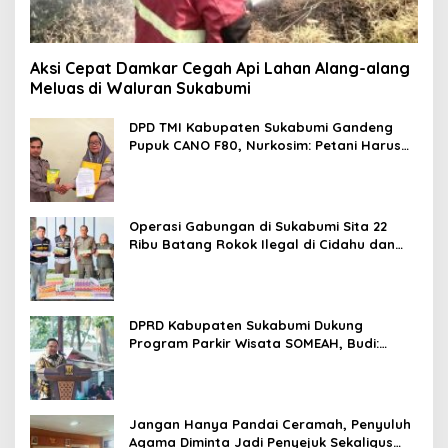
Aksi Cepat Damkar Cegah Api Lahan Alang-alang
Meluas di Waluran Sukabumi
DPD TMI Kabupaten Sukabumi Gandeng
Pupuk CANO F80, Nurkosim: Petani Harus
Didukung Inovasi Karya Anak Daerah
Operasi Gabungan di Sukabumi Sita 22
Ribu Batang Rokok Ilegal di Cidahu dan
Parungkuda
DPRD Kabupaten Sukabumi Dukung
Program Parkir Wisata SOMEAH, Budi:
Kesan Wisatawan Sangat Menentukan
Jangan Hanya Pandai Ceramah, Penyuluh
Agama Diminta Jadi Penyejuk Sekaligus