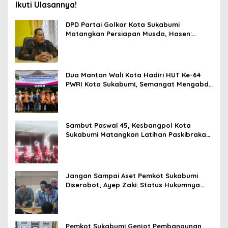
Ikuti Ulasannya!
DPD Partai Golkar Kota Sukabumi
Matangkan Persiapan Musda, Hasen:
Paling Lambat Agustus Harus Selesai
Dua Mantan Wali Kota Hadiri HUT Ke-64
PWRI Kota Sukabumi, Semangat Mengabdi
Tak Berhenti Saat Pensiun
Sambut Paswal 45, Kesbangpol Kota
Sukabumi Matangkan Latihan Paskibraka
Jelang HUT ke-81
Jangan Sampai Aset Pemkot Sukabumi
Diserobot, Ayep Zaki: Status Hukumnya
Harus Jelas
Pemkot Sukabumi Genjot Pembangunan