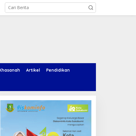
Khasanah
Artikel
Pendidikan
uaca Jabar 7 Agustus
Dokter Tifa Resmi Mundur
026: Sukabumi Cerah
dari Polemik Ijazah Jokowi,