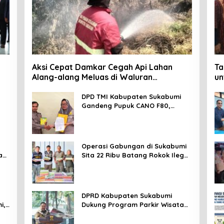
Aksi Cepat Damkar Cegah Api Lahan
Ta
Alang-alang Meluas di Waluran
un
Sukabumi
Da
DPD TMI Kabupaten Sukabumi
Gandeng Pupuk CANO F80,
Nurkosim: Petani Harus Didukung
Inovasi Karya Anak Daerah
Operasi Gabungan di Sukabumi
an
Sita 22 Ribu Batang Rokok Ilegal
di Cidahu dan Parungkuda
DPRD Kabupaten Sukabumi
i,
Dukung Program Parkir Wisata
SOMEAH, Budi: Kesan Wisatawan
Sangat Menentukan