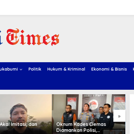
ukabumi
Politik
Hukum & Kriminal
Ekonomi & Bisnis
»
 Akal Imitasi, dan
Oknum Kades Ciemas
C
Diamankan Polisi,
2