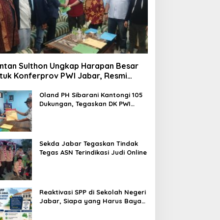
ntan Sulthon Ungkap Harapan Besar
tuk Konferprov PWI Jabar, Resmi
ftar Calon Ketua
Oland PH Sibarani Kantongi 105
Dukungan, Tegaskan DK PWI
Jabar Harus Jadi Penjaga Etika
dan Marwah Organisasi
Sekda Jabar Tegaskan Tindak
Tegas ASN Terindikasi Judi Online
Reaktivasi SPP di Sekolah Negeri
Jabar, Siapa yang Harus Bayar
dan Siapa yang Gratis?