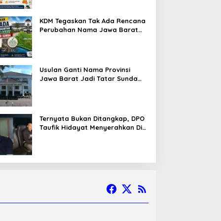
KDM Tegaskan Tak Ada Rencana
Perubahan Nama Jawa Barat
Menjadi Tatar Sunda, Komisi 1
DPRD Jabar Perlu Kajian Secara
Menyeluruh
Usulan Ganti Nama Provinsi
Jawa Barat Jadi Tatar Sunda
Melaju ke Tahap Legislasi,
Semua Fraksi DPRD Setuju
Ternyata Bukan Ditangkap, DPO
Taufik Hidayat Menyerahkan Diri
ke Polisi setelah Dibujuk Mantan
Bos