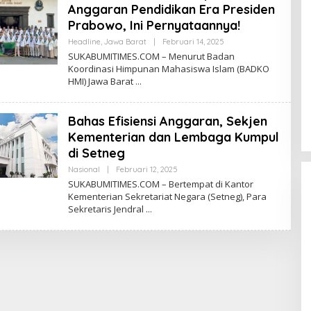
S
Anggaran Pendidikan Era Presiden
I
Prabowo, Ini Pernyataannya!
Headline
,
Jawa Barat
|
Februari 14, 2025
O
L
SUKABUMITIMES.COM – Menurut Badan
E
Koordinasi Himpunan Mahasiswa Islam (BADKO
H
HMI) Jawa Barat
R
E
D
A
Bahas Efisiensi Anggaran, Sekjen
K
S
Kementerian dan Lembaga Kumpul
I
di Setneg
Nasional
|
Februari 12, 2025
O
L
SUKABUMITIMES.COM – Bertempat di Kantor
E
Kementerian Sekretariat Negara (Setneg), Para
H
Sekretaris Jendral
R
E
D
A
K
S
I