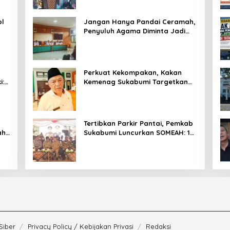
ol
Jangan Hanya Pandai Ceramah,
Penyuluh Agama Diminta Jadi
T
Penyejuk Sekaligus Pemecah
Masalah Umat
Perkuat Kekompakan, Kakan
i:
Kemenag Sukabumi Targetkan
Pelayanan Publik Lebih
Profesional
Tertibkan Parkir Pantai, Pemkab
ahu
Sukabumi Luncurkan SOMEAH: 13
Distinasi Wisata Jadi
Percontohan
Siber
Privacy Policy / Kebijakan Privasi
Redaksi