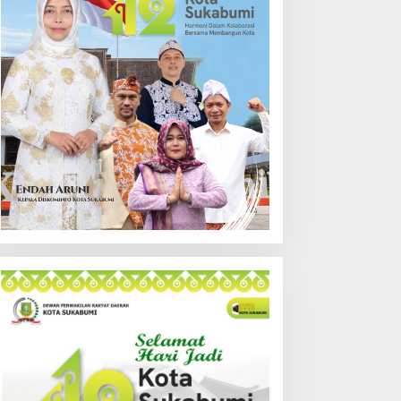
erawan, BMKG Ingatkan
Akhiri Pengawalan Setelah
otensi Hujan Lokal pada
450 Hari Proses Hukum
iang hingga Sore