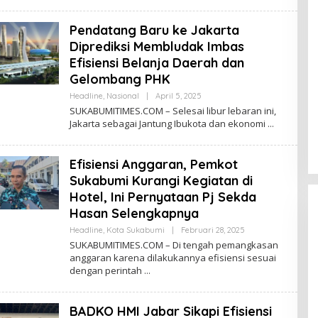
D
A
Pendatang Baru ke Jakarta
K
S
Diprediksi Membludak Imbas
I
Efisiensi Belanja Daerah dan
Gelombang PHK
Headline
,
Nasional
|
April 5, 2025
O
L
SUKABUMITIMES.COM – Selesai libur lebaran ini,
E
Jakarta sebagai Jantung Ibukota dan ekonomi
H
R
E
D
Efisiensi Anggaran, Pemkot
A
K
Sukabumi Kurangi Kegiatan di
S
Hotel, Ini Pernyataan Pj Sekda
I
Hasan Selengkapnya
Headline
,
Kota Sukabumi
|
Februari 28, 2025
O
L
SUKABUMITIMES.COM – Di tengah pemangkasan
E
anggaran karena dilakukannya efisiensi sesuai
H
dengan perintah
R
E
D
A
BADKO HMI Jabar Sikapi Efisiensi
K