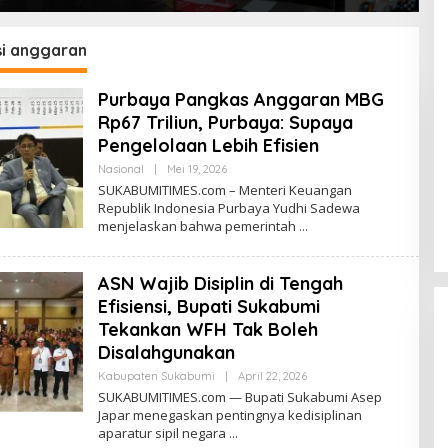
Ditetapkan Pengguna
B
Sabtu Bukan Pengedar
P
S
si anggaran
Purbaya Pangkas Anggaran MBG
Rp67 Triliun, Purbaya: Supaya
Pengelolaan Lebih Efisien
Nasional
|
Mei 19, 2026
O
L
SUKABUMITIMES.com – Menteri Keuangan
E
Republik Indonesia Purbaya Yudhi Sadewa
H
menjelaskan bahwa pemerintah
R
E
D
A
ASN Wajib Disiplin di Tengah
K
S
Efisiensi, Bupati Sukabumi
I
Tekankan WFH Tak Boleh
Disalahgunakan
Kabupaten Sukabumi
|
April 22, 2026
O
L
SUKABUMITIMES.com — Bupati Sukabumi Asep
E
Japar menegaskan pentingnya kedisiplinan
H
aparatur sipil negara
R
E