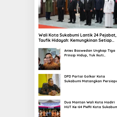
Wali Kota Sukabumi Lantik 24 Pejabat,
Taufik Hidayah: Kemungkinan Setiap
Bulan Akan Ada Pelantikan
Anies Baswedan Ungkap Tiga
Prinsip Hidup, Yuk Ikuti
Ulasannya!
DPD Partai Golkar Kota
Sukabumi Matangkan Persiap
Musda, Hasen: Paling Lambat
Agustus Harus Selesai
Dua Mantan Wali Kota Hadiri
HUT Ke-64 PWRI Kota Sukabum
Semangat Mengabdi Tak
Berhenti Saat Pensiun