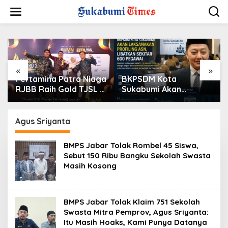
L
e
w
a
t
i
k
e
«
»
k
Pertamina Patra Niaga
BKPSDM Kota
o
RJBB Raih Gold TJSL &
Sukabumi Akan
n
CSR Awards 2026,
Laksanakan Profiling
t
Ubah Jerami Jadi
ASN, Libatkan Sekitar
e
Peluang Ekonomi
600 Pegawai
Agus Sriyanta
n
BMPS Jabar Tolak Rombel 45 Siswa,
Sebut 150 Ribu Bangku Sekolah Swasta
Masih Kosong
BMPS Jabar Tolak Klaim 751 Sekolah
Swasta Mitra Pemprov, Agus Sriyanta:
Itu Masih Hoaks, Kami Punya Datanya