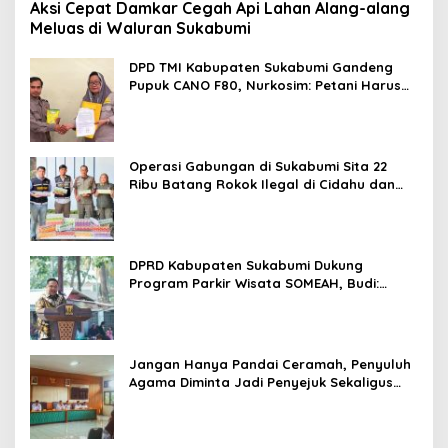
Aksi Cepat Damkar Cegah Api Lahan Alang-alang
Meluas di Waluran Sukabumi
DPD TMI Kabupaten Sukabumi Gandeng
Pupuk CANO F80, Nurkosim: Petani Harus
Didukung Inovasi Karya Anak Daerah
Operasi Gabungan di Sukabumi Sita 22
Ribu Batang Rokok Ilegal di Cidahu dan
Parungkuda
DPRD Kabupaten Sukabumi Dukung
Program Parkir Wisata SOMEAH, Budi:
Kesan Wisatawan Sangat Menentukan
Jangan Hanya Pandai Ceramah, Penyuluh
Agama Diminta Jadi Penyejuk Sekaligus
Pemecah Masalah Umat