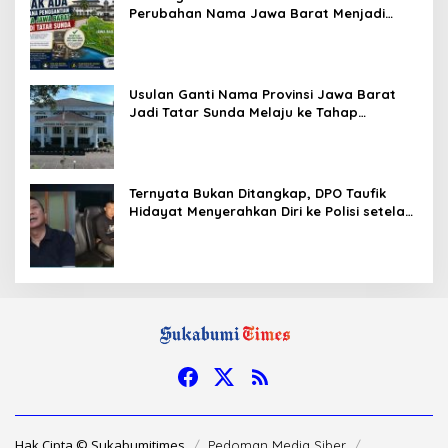
Perubahan Nama Jawa Barat Menjadi
Tatar Sunda, Komisi 1 DPRD Jabar Perlu
Kajian Secara Menyeluruh
Usulan Ganti Nama Provinsi Jawa Barat
Jadi Tatar Sunda Melaju ke Tahap
Legislasi, Semua Fraksi DPRD Setuju
Ternyata Bukan Ditangkap, DPO Taufik
Hidayat Menyerahkan Diri ke Polisi setelah
Dibujuk Mantan Bos
Hak Cipta © Sukabumitimes
Pedoman Media Siber