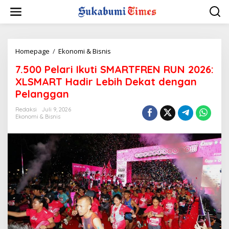
L
e
w
a
t
i
Homepage
/
Ekonomi & Bisnis
7
k
.
7.500 Pelari Ikuti SMARTFREN RUN 2026:
e
5
k
0
XLSMART Hadir Lebih Dekat dengan
o
0
Pelanggan
n
P
t
e
Redaksi
Juli 9, 2026
e
l
Ekonomi & Bisnis
n
a
r
i
I
k
u
t
i
S
M
A
R