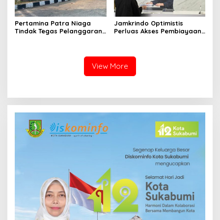
Pertamina Patra Niaga
Jamkrindo Optimistis
Tindak Tegas Pelanggaran
Perluas Akses Pembiayaan
Prosedur Penyaluran BBM
Rumah Lewat Penjaminan
di SPBU Karawang
FLPP dan KPP
View More