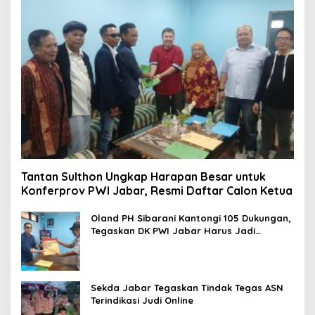
Tantan Sulthon Ungkap Harapan Besar untuk
Konferprov PWI Jabar, Resmi Daftar Calon Ketua
Oland PH Sibarani Kantongi 105 Dukungan,
Tegaskan DK PWI Jabar Harus Jadi
Penjaga Etika dan Marwah Organisasi
Sekda Jabar Tegaskan Tindak Tegas ASN
Terindikasi Judi Online