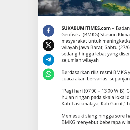
g
h
i
n
g
g
SUKABUMITIMES.com
– Badan 
a
Geofisika (BMKG) Stasiun Klim
L
masyarakat untuk meningkatka
e
wilayah Jawa Barat, Sabtu (27/
b
a
sedang hingga lebat yang disert
t
sejumlah wilayah.
A
n
Berdasarkan rilis resmi BMKG ya
c
cuaca akan bervariasi sepanjan
a
m
B
“Pagi hari (07.00 – 13.00 WIB):
o
hujan ringan pada skala lokal 
g
Kab Tasikmalaya, Kab Garut,” 
o
r
-
Memasuki siang hingga sore ha
S
BMKG menyebut beberapa wilay
u