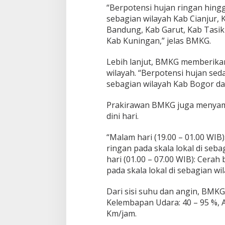
k
“Berpotensi hujan ringan hingg
a
sebagian wilayah Kab Cianjur,
b
u
Bandung, Kab Garut, Kab Tasik
m
Kab Kuningan,” jelas BMKG.
i
S
Lebih lanjut, BMKG memberika
i
wilayah. “Berpotensi hujan seda
a
n
sebagian wilayah Kab Bogor d
g
S
Prakirawan BMKG juga menyam
o
dini hari.
r
e
“Malam hari (19.00 – 01.00 WIB
ringan pada skala lokal di seba
hari (01.00 – 07.00 WIB): Cera
pada skala lokal di sebagian wi
Dari sisi suhu dan angin, BMKG
Kelembapan Udara: 40 – 95 %, A
Km/jam.