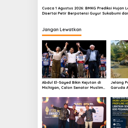
pada Siang hingga Sore
Cuaca 1 Agustus 2026: BMKG Prediksi Hujan 
Disertai Petir Berpotensi Guyur Sukabumi da
Sejumlah Wilayah Jabar
Jangan Lewatkan
Abdul El-Sayed Bikin Kejutan di
Jelang 
Michigan, Calon Senator Muslim
Garuda A
Pertama AS?
Bersih Su