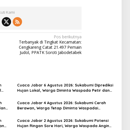
kuti Kami
Pos berikutnya
Terbanyak di Tingkat Kecamatan:
Cengkareng Catat 21.497 Pemain
Judol, PPATK Soroti Jabodetabek
h
Cuaca Jabar 6 Agustus 2026: Sukabumi Diprediksi
l
Hujan Lokal, Warga Diminta Waspada Petir dan
Angin Kencang
h
Cuaca Jabar 4 Agustus 2026: Sukabumi Cerah
dan
Berawan, Warga Tetap Diminta Waspadai
Perubahan Cuaca Mendadak
h
Cuaca Jabar 2 Agustus 2026: Sukabumi Potensi
an
Hujan Ringan Sore Hari, Warga Waspada Angin