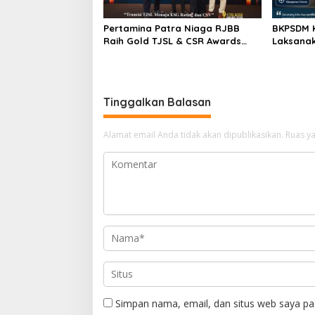
Pertamina Patra Niaga RJBB
BKPSDM 
Raih Gold TJSL & CSR Awards
Laksanak
2026, Ubah Jerami Jadi Peluang
Libatkan
Ekonomi
Tinggalkan Balasan
Alamat email Anda tidak akan dipublikasikan.
Ruas ya
Simpan nama, email, dan situs web saya pa