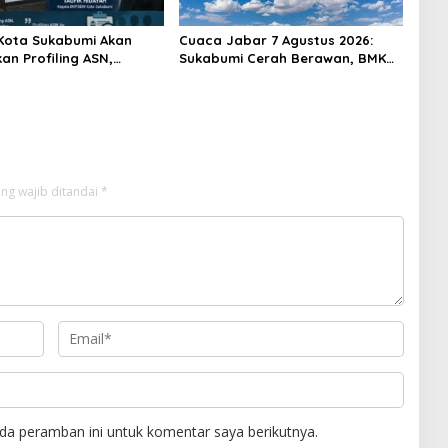
Kota Sukabumi Akan
Cuaca Jabar 7 Agustus 2026:
an Profiling ASN,
Sukabumi Cerah Berawan, BMKG
 Sekitar 600 Pegawai
Ingatkan Potensi Hujan Lokal
pada Siang hingga Sore
ng wajib ditandai
*
da peramban ini untuk komentar saya berikutnya.