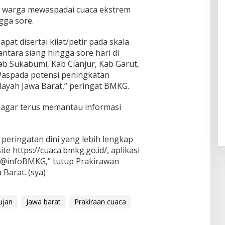
a warga mewaspadai cuaca ekstrem
gga sore.
at disertai kilat/petir pada skala
 antara siang hingga sore hari di
ab Sukabumi, Kab Cianjur, Kab Garut,
Waspada potensi peningkatan
layah Jawa Barat,” peringat BMKG.
gar terus memantau informasi
 peringatan dini yang lebih lengkap
ite https://cuaca.bmkg.go.id/, aplikasi
l @infoBMKG,” tutup Prakirawan
Barat. (sya)
ujan
Jawa barat
Prakiraan cuaca