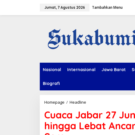
L
Tambahkan Menu
e
Jumat, 7 Agustus 2026
w
a
t
i
k
e
k
o
n
t
e
Nasional
Internasional
Jawa Barat
S
n
Biografi
Homepage
/
Headline
C
u
Cuaca Jabar 27 Jun
a
c
hingga Lebat Anca
a
J
a