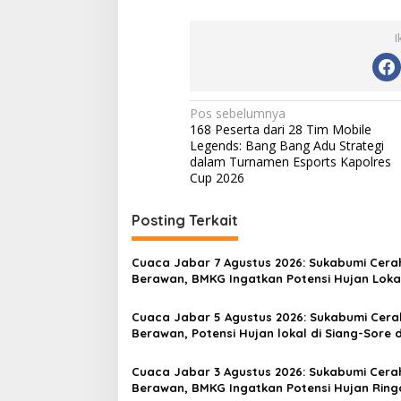
I
N
Pos sebelumnya
168 Peserta dari 28 Tim Mobile
a
Legends: Bang Bang Adu Strategi
v
dalam Turnamen Esports Kapolres
Cup 2026
i
g
Posting Terkait
a
s
Cuaca Jabar 7 Agustus 2026: Sukabumi Cera
Berawan, BMKG Ingatkan Potensi Hujan Loka
i
pada Siang hingga Sore
p
Cuaca Jabar 5 Agustus 2026: Sukabumi Cera
Berawan, Potensi Hujan lokal di Siang-Sore 
o
Waspada Angin Kencang di Pesisir Selatan
s
Cuaca Jabar 3 Agustus 2026: Sukabumi Cera
Berawan, BMKG Ingatkan Potensi Hujan Ring