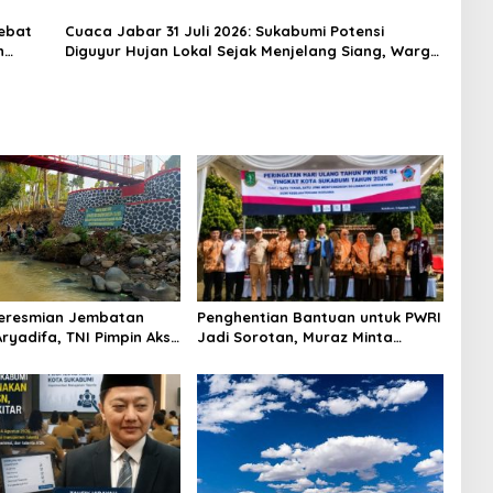
Kencang
Lebat
Cuaca Jabar 31 Juli 2026: Sukabumi Potensi
n
Diguyur Hujan Lokal Sejak Menjelang Siang, Warga
Diminta Waspadai Angin Kencang dan Petir
Peresmian Jembatan
Penghentian Bantuan untuk PWRI
ryadifa, TNI Pimpin Aksi
Jadi Sorotan, Muraz Minta
ngai Cimandiri
Pemda Tetap Beri Perhatian
kepada Pensiunan ASN