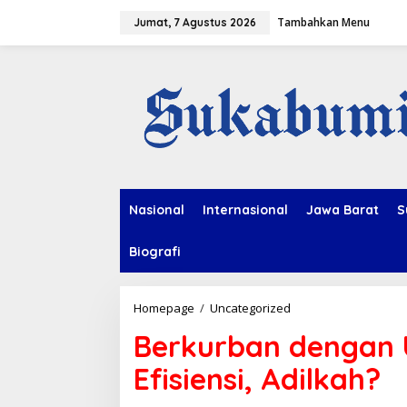
L
Tambahkan Menu
e
Jumat, 7 Agustus 2026
w
a
t
i
k
e
k
o
n
t
e
Nasional
Internasional
Jawa Barat
S
n
Biografi
Homepage
/
Uncategorized
B
e
Berkurban dengan 
r
k
Efisiensi, Adilkah?
u
r
b