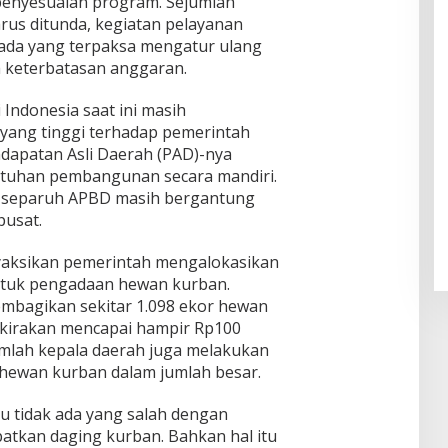
penyesuaian program. Sejumlah
us ditunda, kegiatan pelayanan
 ada yang terpaksa mengatur ulang
 keterbatasan anggaran.
i Indonesia saat ini masih
ang tinggi terhadap pemerintah
dapatan Asli Daerah (PAD)-nya
uhan pembangunan secara mandiri.
ri separuh APBD masih bergantung
pusat.
nyaksikan pemerintah mengalokasikan
ntuk pengadaan hewan kurban.
mbagikan sekitar 1.098 ekor hewan
rkirakan mencapai hampir Rp100
jumlah kepala daerah juga melakukan
hewan kurban dalam jumlah besar.
tu tidak ada yang salah dengan
kan daging kurban. Bahkan hal itu