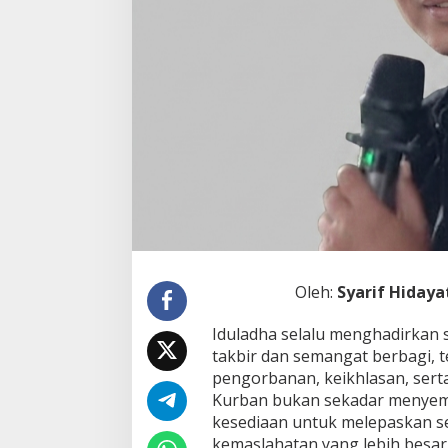
a
h
E
f
i
s
i
e
n
s
i
,
A
d
i
l
k
Oleh:
Syarif Hidaya
a
h
Iduladha selalu menghadirkan 
?
takbir dan semangat berbagi, t
pengorbanan, keikhlasan, sert
Kurban bukan sekadar menyemb
kesediaan untuk melepaskan s
kemaslahatan yang lebih besar