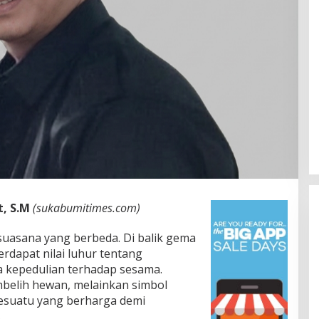
t, S.M
(sukabumitimes.com)
suasana yang berbeda. Di balik gema
erdapat nilai luhur tentang
a kepedulian terhadap sesama.
elih hewan, melainkan simbol
esuatu yang berharga demi
.