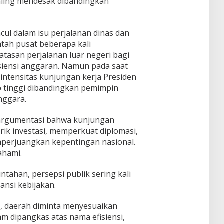
ling mendesak dibandingkan
ul dalam isu perjalanan dinas dan
ntah pusat beberapa kali
asan perjalanan luar negeri bagi
isiensi anggaran. Namun pada saat
 intensitas kunjungan kerja Presiden
p tinggi dibandingkan pemimpin
nggara.
argumentasi bahwa kunjungan
rik investasi, memperkuat diplomasi,
perjuangkan kepentingan nasional.
ahami.
ntahan, persepsi publik sering kali
nsi kebijakan.
t, daerah diminta menyesuaikan
m dipangkas atas nama efisiensi,