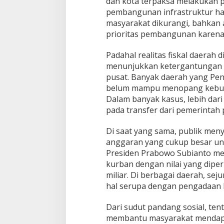
dan kota terpaksa melakukan 
pembangunan infrastruktur har
masyarakat dikurangi, bahkan
prioritas pembangunan karena
Padahal realitas fiskal daerah d
menunjukkan ketergantungan y
pusat. Banyak daerah yang Pen
belum mampu menopang kebut
Dalam banyak kasus, lebih da
pada transfer dari pemerintah 
Di saat yang sama, publik me
anggaran yang cukup besar u
Presiden Prabowo Subianto me
kurban dengan nilai yang dipe
miliar. Di berbagai daerah, se
hal serupa dengan pengadaan 
Dari sudut pandang sosial, ten
membantu masyarakat mendapat