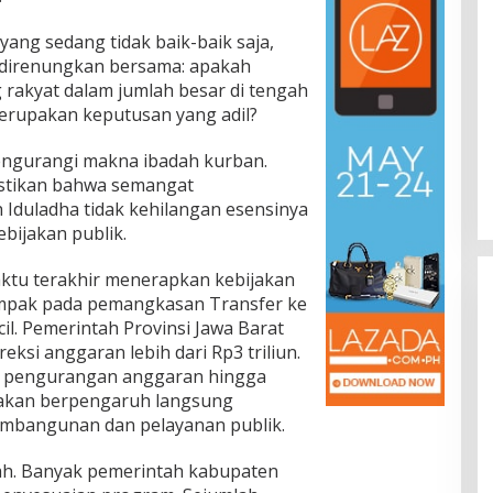
yang sedang tidak baik-baik saja,
 direnungkan bersama: apakah
akyat dalam jumlah besar di tengah
merupakan keputusan yang adil?
engurangi makna ibadah kurban.
astikan bahwa semangat
Iduladha tidak kehilangan esensinya
bijakan publik.
ktu terakhir menerapkan kebijakan
ampak pada pemangkasan Transfer ke
cil. Pemerintah Provinsi Jawa Barat
ksi anggaran lebih dari Rp3 triliun.
 pengurangan anggaran hingga
a akan berpengaruh langsung
mbangunan dan pelayanan publik.
rah. Banyak pemerintah kabupaten