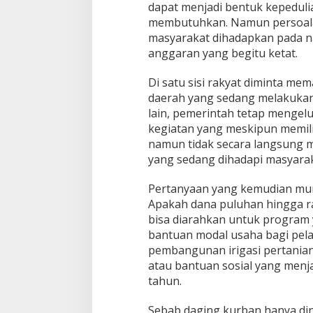
dapat menjadi bentuk kepedul
membutuhkan. Namun persoala
masyarakat dihadapkan pada na
anggaran yang begitu ketat.
Di satu sisi rakyat diminta m
daerah yang sedang melakukan 
lain, pemerintah tetap mengel
kegiatan yang meskipun memilik
namun tidak secara langsung 
yang sedang dihadapi masyarak
Pertanyaan yang kemudian muncu
Apakah dana puluhan hingga rat
bisa diarahkan untuk program 
bantuan modal usaha bagi pel
pembangunan irigasi pertanian
atau bantuan sosial yang men
tahun.
Sebab daging kurban hanya din