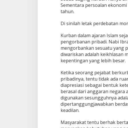
Sementara persoalan ekonomi
tahun.
Di sinilah letak perdebatan mor
Kurban dalam ajaran Islam sej
pengorbanan pribadi. Nabi Ibr
mengorbankan sesuatu yang pal
diwariskan adalah keikhlasan m
kepentingan yang lebih besar.
Ketika seorang pejabat berku
pribadinya, tentu tidak ada ru
diapresiasi sebagai bentuk ke
berasal dari anggaran negara 
digunakan sesungguhnya adala
dipertanggungjawabkan berdasa
keadilan.
Masyarakat tentu berhak bert