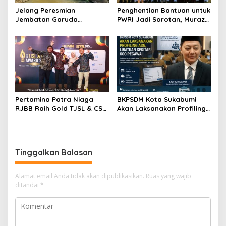
Jelang Peresmian
Penghentian Bantuan untuk
Jembatan Garuda
PWRI Jadi Sorotan, Muraz
Aryadifa, TNI Pimpin Aksi
Minta Pemda Tetap Beri
Bersih Sungai Cimandiri
Perhatian kepada
Pensiunan ASN
Pertamina Patra Niaga
BKPSDM Kota Sukabumi
RJBB Raih Gold TJSL & CSR
Akan Laksanakan Profiling
Awards 2026, Ubah Jerami
ASN, Libatkan Sekitar 600
Jadi Peluang Ekonomi
Pegawai
Tinggalkan Balasan
Alamat email Anda tidak akan dipublikasikan.
Ruas yang wajib
ditandai
*