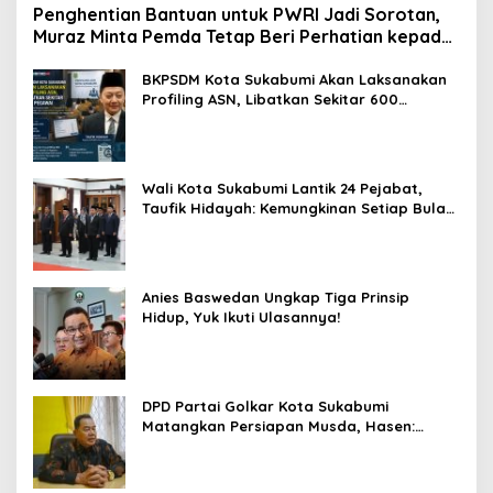
Penghentian Bantuan untuk PWRI Jadi Sorotan,
Muraz Minta Pemda Tetap Beri Perhatian kepada
Pensiunan ASN
BKPSDM Kota Sukabumi Akan Laksanakan
Profiling ASN, Libatkan Sekitar 600
Pegawai
Wali Kota Sukabumi Lantik 24 Pejabat,
Taufik Hidayah: Kemungkinan Setiap Bulan
Akan Ada Pelantikan
Anies Baswedan Ungkap Tiga Prinsip
Hidup, Yuk Ikuti Ulasannya!
DPD Partai Golkar Kota Sukabumi
Matangkan Persiapan Musda, Hasen:
Paling Lambat Agustus Harus Selesai