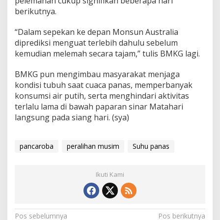
pelemahan cukup signifikan beberapa hari
berikutnya.
“Dalam sepekan ke depan Monsun Australia
diprediksi menguat terlebih dahulu sebelum
kemudian melemah secara tajam,” tulis BMKG lagi.
BMKG pun mengimbau masyarakat menjaga
kondisi tubuh saat cuaca panas, memperbanyak
konsumsi air putih, serta menghindari aktivitas
terlalu lama di bawah paparan sinar Matahari
langsung pada siang hari. (sya)
pancaroba
peralihan musim
Suhu panas
Ikuti Kami
N
Pos sebelumnya
Pos berikutnya