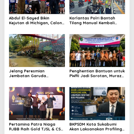
Abdul El-Sayed Bikin
Korlantas Polri Bantah
Kejutan di Michigan, Calon
Tilang Manual Kembali
Senator Muslim Pertama
Berlaku Total, Denda Naik
AS?
150 Persen Dipastikan
Hoaks
Jelang Peresmian
Penghentian Bantuan untuk
Jembatan Garuda
PWRI Jadi Sorotan, Muraz
Aryadifa, TNI Pimpin Aksi
Minta Pemda Tetap Beri
Bersih Sungai Cimandiri
Perhatian kepada
Pensiunan ASN
Pertamina Patra Niaga
BKPSDM Kota Sukabumi
RJBB Raih Gold TJSL & CSR
Akan Laksanakan Profiling
Awards 2026, Ubah Jerami
ASN, Libatkan Sekitar 600