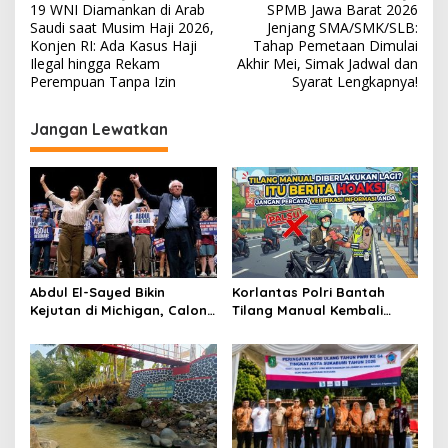
19 WNI Diamankan di Arab
SPMB Jawa Barat 2026
a
Saudi saat Musim Haji 2026,
Jenjang SMA/SMK/SLB:
v
Konjen RI: Ada Kasus Haji
Tahap Pemetaan Dimulai
Ilegal hingga Rekam
Akhir Mei, Simak Jadwal dan
i
Perempuan Tanpa Izin
Syarat Lengkapnya!
g
Jangan Lewatkan
a
s
i
p
o
s
Abdul El-Sayed Bikin
Korlantas Polri Bantah
Kejutan di Michigan, Calon
Tilang Manual Kembali
Senator Muslim Pertama
Berlaku Total, Denda Naik
AS?
150 Persen Dipastikan
Hoaks