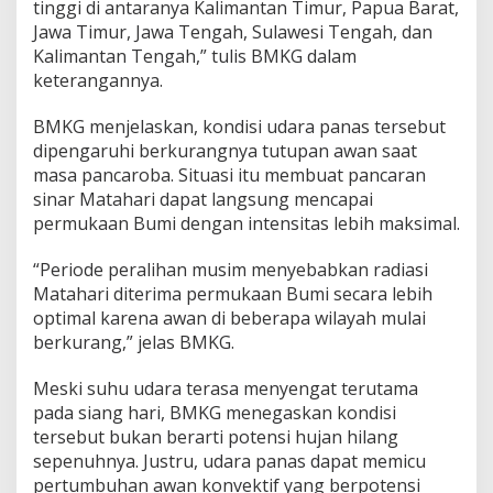
tinggi di antaranya Kalimantan Timur, Papua Barat,
b
Jawa Timur, Jawa Tengah, Sulawesi Tengah, dan
!
Kalimantan Tengah,” tulis BMKG dalam
S
u
keterangannya.
h
u
BMKG menjelaskan, kondisi udara panas tersebut
C
dipengaruhi berkurangnya tutupan awan saat
a
masa pancaroba. Situasi itu membuat pancaran
p
a
sinar Matahari dapat langsung mencapai
i
permukaan Bumi dengan intensitas lebih maksimal.
3
6
“Periode peralihan musim menyebabkan radiasi
,
Matahari diterima permukaan Bumi secara lebih
5
D
optimal karena awan di beberapa wilayah mulai
e
berkurang,” jelas BMKG.
r
a
Meski suhu udara terasa menyengat terutama
j
pada siang hari, BMKG menegaskan kondisi
a
t
tersebut bukan berarti potensi hujan hilang
C
sepenuhnya. Justru, udara panas dapat memicu
e
pertumbuhan awan konvektif yang berpotensi
l