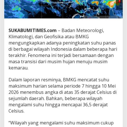
l
a
m
B
e
b
SUKABUMITIMES.com
– Badan Meteorologi,
e
Klimatologi, dan Geofisika atau BMKG
r
mengungkapkan adanya peningkatan suhu panas
a
di berbagai wilayah Indonesia dalam beberapa hari
p
a
terakhir. Fenomena ini terjadi bersamaan dengan
H
masa transisi dari musim hujan menuju musim
a
kemarau.
r
i
Dalam laporan resminya, BMKG mencatat suhu
I
n
maksimum harian selama periode 7 hingga 10 Mei
i
2026 menembus angka di atas 35 derajat Celsius di
T
sejumlah daerah. Bahkan, beberapa wilayah
e
mengalami suhu hingga mencapai 36,5 derajat
r
Celsius.
j
a
w
“Wilayah yang mengalami suhu maksimum cukup
a