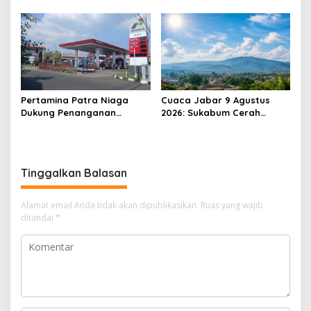
2034: Kalau Diberikan
Ketum: Jangan Biarkan
Kesehatan, Kita Lanjutkan
Prabowo Berjuang Sendiri
Dong
Pertamina Patra Niaga
Cuaca Jabar 9 Agustus
Dukung Penanganan
2026: Sukabum Cerah
Insiden Kebakaran
Berawan, Suhu Capai 35
Kendaraan di SPBU TAC
Derajat Celsius
34.161.13 Cilendek Kota
Bogor
Tinggalkan Balasan
Alamat email Anda tidak akan dipublikasikan.
Ruas yang wajib
ditandai
*