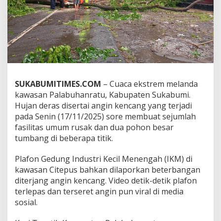
P
o
h
o
n
B
e
s
a
SUKABUMITIMES.COM
– Cuaca ekstrem melanda
r
kawasan Palabuhanratu, Kabupaten Sukabumi.
T
u
Hujan deras disertai angin kencang yang terjadi
m
pada Senin (17/11/2025) sore membuat sejumlah
b
fasilitas umum rusak dan dua pohon besar
a
tumbang di beberapa titik.
n
g
d
Plafon Gedung Industri Kecil Menengah (IKM) di
a
kawasan Citepus bahkan dilaporkan beterbangan
n
diterjang angin kencang. Video detik-detik plafon
P
terlepas dan terseret angin pun viral di media
l
sosial.
a
f
o