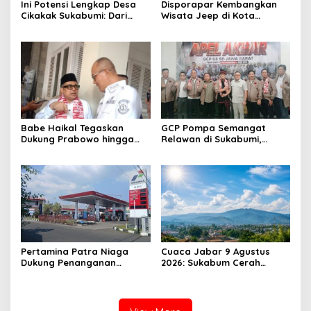
Ini Potensi Lengkap Desa
Disporapar Kembangkan
Cikakak Sukabumi: Dari
Wisata Jeep di Kota
Pesisir hingga Durian
Sukabumi, Bidik Kawasan
Musang King
Wisata Air Panas Cikundul:
Upaya Peningkatan PAD
Babe Haikal Tegaskan
GCP Pompa Semangat
Dukung Prabowo hingga
Relawan di Sukabumi,
2034: Kalau Diberikan
Ketum: Jangan Biarkan
Kesehatan, Kita Lanjutkan
Prabowo Berjuang Sendiri
Dong
Pertamina Patra Niaga
Cuaca Jabar 9 Agustus
Dukung Penanganan
2026: Sukabum Cerah
Insiden Kebakaran
Berawan, Suhu Capai 35
Kendaraan di SPBU TAC
Derajat Celsius
34.161.13 Cilendek Kota
Bogor