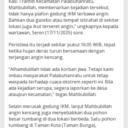
Kasi Trantib Kecamatan Palabuhanratu,
n
Mahbubillah, membenarkan kejadian tersebut,
G
tidak hanya plafon gedung IKM terbawa angin.
e
Bahkan dua gazebo atau tempat istirahat di sekitar
d
u
lokasi juga ikut terseret angin,” ungkapnya kepada
n
wartawan, Senin (17/11/2025) sore.
g
I
Peristiwa itu terjadi sekitar pukul 16.05 WIB, tepat
K
ketika hujan deras turun bersamaan dengan
M
d
terjangan angin kencang.
i
C
“Alhamdulillah tidak ada korban jiwa. Tetapi kami
i
imbau masyarakat Palabuhanratu untuk tetap
t
waspada terhadap cuaca ekstrem seperti ini. Bila
e
p
ada kejadian serupa, segera laporkan ke desa
u
ataupun kecamatan,” tegas Mahbubillah.
s
T
Selain merusak gedung IKM, lanjut Mahbubillah
e
angin kencang juga menyebabkan dua pohon
r
b
besar tumbang di dua lokasi berbeda. Satu pohon
a
tumbang di Taman Kota (Taman Bunga),
n