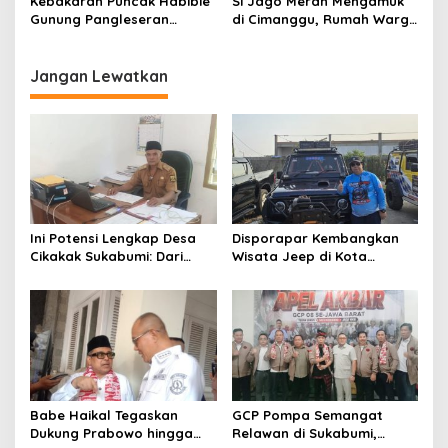
Kebakaran Puncak Habibie
Si Jago Merah Mengamuk
Pengurusannya Gratis!
Gunung Pangleseran
di Cimanggu, Rumah Warga
Cisolok, Api Cepat Menjalar
Ludes Hanya dalam
Karena Angin Kencang
Hitungan Menit
Jangan Lewatkan
Ini Potensi Lengkap Desa
Disporapar Kembangkan
Cikakak Sukabumi: Dari
Wisata Jeep di Kota
Pesisir hingga Durian
Sukabumi, Bidik Kawasan
Musang King
Wisata Air Panas Cikundul:
Upaya Peningkatan PAD
Babe Haikal Tegaskan
GCP Pompa Semangat
Dukung Prabowo hingga
Relawan di Sukabumi,