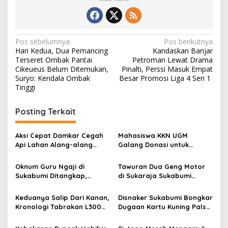
N
Pos sebelumnya
Pos berikutnya
Hari Kedua, Dua Pemancing
Kandaskan Banjar
a
Terseret Ombak Pantai
Petroman Lewat Drama
v
Cikeueus Belum Ditemukan,
Pinalti, Perssi Masuk Empat
Suryo: Kendala Ombak
Besar Promosi Liga 4 Seri 1
i
Tinggi
g
Posting Terkait
a
s
Aksi Cepat Damkar Cegah
Mahasiswa KKN UGM
i
Api Lahan Alang-alang
Galang Donasi untuk
p
Meluas di Waluran
Korban Kebakaran
Sukabumi
Kampung Adat Cipta Mulya
Oknum Guru Ngaji di
Tawuran Dua Geng Motor
o
Sukabumi
Sukabumi Ditangkap,
di Sukaraja Sukabumi
s
Diduga Cabuli Anak sejak
Makan Korban, Dua Warga
2021
Pulang Kerja Dibacok OTK
Keduanya Salip Dari Kanan,
Disnaker Sukabumi Bongkar
Kronologi Tabrakan L300
Dugaan Kartu Kuning Palsu,
dan Vario di Cibadak
Sigit Widarmadi: Jangan
Tewaskan 1 Orang
Percaya Calo,