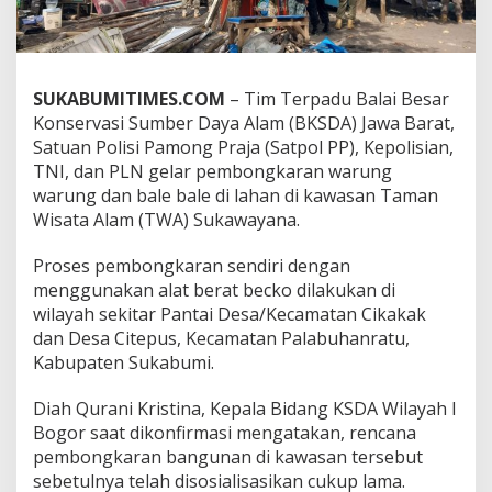
s
y
a
r
a
SUKABUMITIMES.COM
– Tim Terpadu Balai Besar
k
Konservasi Sumber Daya Alam (BKSDA) Jawa Barat,
a
Satuan Polisi Pamong Praja (Satpol PP), Kepolisian,
t
TNI, dan PLN gelar pembongkaran warung
,
P
warung dan bale bale di lahan di kawasan Taman
e
Wisata Alam (TWA) Sukawayana.
m
b
Proses pembongkaran sendiri dengan
o
menggunakan alat berat becko dilakukan di
n
g
wilayah sekitar Pantai Desa/Kecamatan Cikakak
k
dan Desa Citepus, Kecamatan Palabuhanratu,
a
Kabupaten Sukabumi.
r
a
Diah Qurani Kristina, Kepala Bidang KSDA Wilayah I
n
W
Bogor saat dikonfirmasi mengatakan, rencana
a
pembongkaran bangunan di kawasan tersebut
r
sebetulnya telah disosialisasikan cukup lama.
u