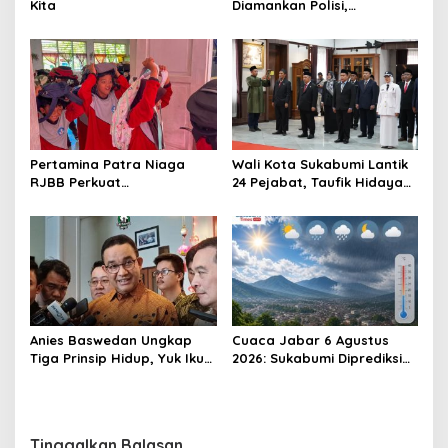
Kita
Diamankan Polisi,
Ditetapkan Pengguna
Sabtu Bukan Pengedar
Pertamina Patra Niaga
Wali Kota Sukabumi Lantik
RJBB Perkuat
24 Pejabat, Taufik Hidayah:
Kesiapsiagaan Bencana
Kemungkinan Setiap Bulan
Sejak Dini melalui Program
Akan Ada Pelantikan
PANAH KESATRIA
Anies Baswedan Ungkap
Cuaca Jabar 6 Agustus
Tiga Prinsip Hidup, Yuk Ikuti
2026: Sukabumi Diprediksi
Ulasannya!
Hujan Lokal, Warga Diminta
Waspada Petir dan Angin
Kencang
Tinggalkan Balasan