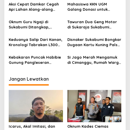
s
Aksi Cepat Damkar Cegah
Mahasiswa KKN UGM
i
Api Lahan Alang-alang
Galang Donasi untuk
p
Meluas di Waluran
Korban Kebakaran
Sukabumi
Kampung Adat Cipta Mulya
Oknum Guru Ngaji di
Tawuran Dua Geng Motor
o
Sukabumi
Sukabumi Ditangkap,
di Sukaraja Sukabumi
s
Diduga Cabuli Anak sejak
Makan Korban, Dua Warga
2021
Pulang Kerja Dibacok OTK
Keduanya Salip Dari Kanan,
Disnaker Sukabumi Bongkar
Kronologi Tabrakan L300
Dugaan Kartu Kuning Palsu,
dan Vario di Cibadak
Sigit Widarmadi: Jangan
Tewaskan 1 Orang
Percaya Calo,
Kebakaran Puncak Habibie
Si Jago Merah Mengamuk
Pengurusannya Gratis!
Gunung Pangleseran
di Cimanggu, Rumah Warga
Cisolok, Api Cepat Menjalar
Ludes Hanya dalam
Karena Angin Kencang
Hitungan Menit
Jangan Lewatkan
Icarus, Akal Imitasi, dan
Oknum Kades Ciemas