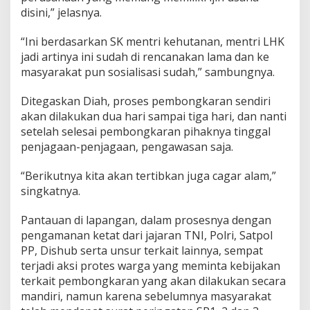
i
disini,” jelasnya.
b
a
“Ini berdasarkan SK mentri kehutanan, mentri LHK
t
jadi artinya ini sudah di rencanakan lama dan ke
k
masyarakat pun sosialisasi sudah,” sambungnya.
a
n
A
Ditegaskan Diah, proses pembongkaran sendiri
l
akan dilakukan dua hari sampai tiga hari, dan nanti
a
setelah selesai pembongkaran pihaknya tinggal
t
penjagaan-penjagaan, pengawasan saja.
B
e
r
“Berikutnya kita akan tertibkan juga cagar alam,”
a
singkatnya.
t
Pantauan di lapangan, dalam prosesnya dengan
pengamanan ketat dari jajaran TNI, Polri, Satpol
PP, Dishub serta unsur terkait lainnya, sempat
terjadi aksi protes warga yang meminta kebijakan
terkait pembongkaran yang akan dilakukan secara
mandiri, namun karena sebelumnya masyarakat