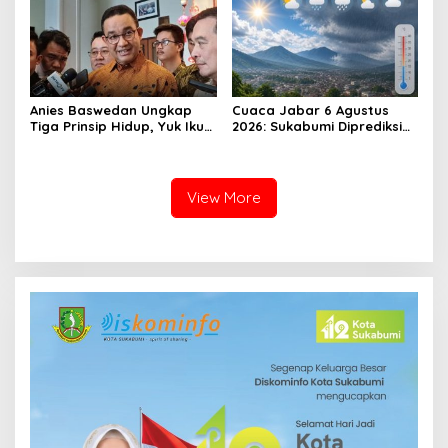
Anies Baswedan Ungkap
Cuaca Jabar 6 Agustus
Tiga Prinsip Hidup, Yuk Ikuti
2026: Sukabumi Diprediksi
Ulasannya!
Hujan Lokal, Warga Diminta
Waspada Petir dan Angin
Kencang
View More