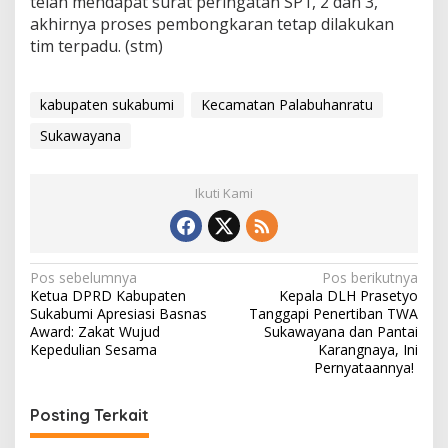
telah mendapat surat peringatan SP1, 2 dan 3,
akhirnya proses pembongkaran tetap dilakukan
tim terpadu. (stm)
kabupaten sukabumi
Kecamatan Palabuhanratu
Sukawayana
Ikuti Kami
N
Pos sebelumnya
Pos berikutnya
Ketua DPRD Kabupaten
Kepala DLH Prasetyo
a
Sukabumi Apresiasi Basnas
Tanggapi Penertiban TWA
v
Award: Zakat Wujud
Sukawayana dan Pantai
Kepedulian Sesama
Karangnaya, Ini
i
Pernyataannya!
g
Posting Terkait
a