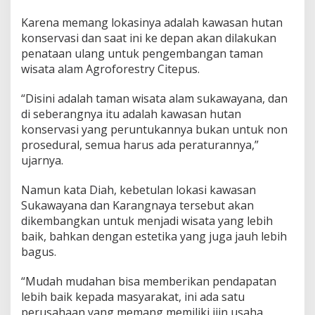
n
Karena memang lokasinya adalah kawasan hutan
g
d
konservasi dan saat ini ke depan akan dilakukan
i
penataan ulang untuk pengembangan taman
K
wisata alam Agroforestry Citepus.
a
w
“Disini adalah taman wisata alam sukawayana, dan
a
s
di seberangnya itu adalah kawasan hutan
a
konservasi yang peruntukannya bukan untuk non
n
prosedural, semua harus ada peraturannya,”
T
ujarnya.
W
A
S
Namun kata Diah, kebetulan lokasi kawasan
u
Sukawayana dan Karangnaya tersebut akan
k
dikembangkan untuk menjadi wisata yang lebih
a
baik, bahkan dengan estetika yang juga jauh lebih
w
a
bagus.
y
a
“Mudah mudahan bisa memberikan pendapatan
n
lebih baik kepada masyarakat, ini ada satu
a
perusahaan yang memang memiliki ijin usaha
L