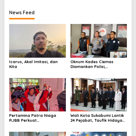
News Feed
Icarus, Akal Imitasi, dan
Oknum Kades Ciemas
Kita
Diamankan Polisi,
Ditetapkan Pengguna
Sabtu Bukan Pengedar
Pertamina Patra Niaga
Wali Kota Sukabumi Lantik
RJBB Perkuat
24 Pejabat, Taufik Hidayah:
Kesiapsiagaan Bencana
Kemungkinan Setiap Bulan
Sejak Dini melalui Program
Akan Ada Pelantikan
PANAH KESATRIA