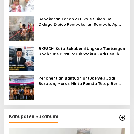
Kita Lanjutkan Dong
Kebakaran Lahan di Cikole Sukabumi
Diduga Dipicu Pembakaran Sampah, Api
Nyaris Merambat ke Permukiman
BKPSDM Kota Sukabumi Ungkap Tantangan
Ubah 1.814 PPPK Paruh Waktu Jadi Penuh
Waktu
Penghentian Bantuan untuk PWRI Jadi
Sorotan, Muraz Minta Pemda Tetap Beri
Perhatian kepada Pensiunan ASN
Kabupaten Sukabumi