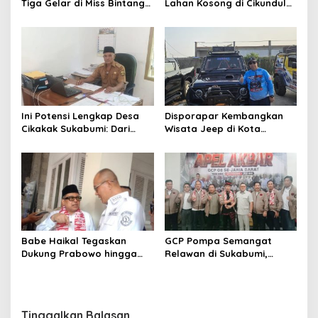
Tiga Gelar di Miss Bintang
Lahan Kosong di Cikundul
Preteen Indonesia 2026,
Sukabumi Terbakar
Bersiap Tampil di Malaysia
Ini Potensi Lengkap Desa
Disporapar Kembangkan
Cikakak Sukabumi: Dari
Wisata Jeep di Kota
Pesisir hingga Durian
Sukabumi, Bidik Kawasan
Musang King
Wisata Air Panas Cikundul:
Upaya Peningkatan PAD
Babe Haikal Tegaskan
GCP Pompa Semangat
Dukung Prabowo hingga
Relawan di Sukabumi,
2034: Kalau Diberikan
Ketum: Jangan Biarkan
Kesehatan, Kita Lanjutkan
Prabowo Berjuang Sendiri
Dong
Tinggalkan Balasan