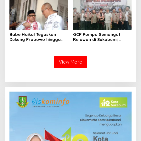
Babe Haikal Tegaskan
GCP Pompa Semangat
Dukung Prabowo hingga
Relawan di Sukabumi,
2034: Kalau Diberikan
Ketum: Jangan Biarkan
Kesehatan, Kita Lanjutkan
Prabowo Berjuang Sendiri
Dong
View More