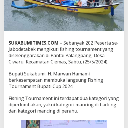
a
t
i
C
u
p
,
U
SUKABUMITIMES.COM
– Sebanyak 202 Peserta se-
p
Jabodetabek mengikuti fishing tournament yang
a
y
diselenggarakan di Pantai Palangpang, Desa
a
Ciwaru, Kecamatan Ciemas, Sabtu, (25/5/2024).
G
a
Bupati Sukabumi, H. Marwan Hamami
l
berkesempatan membuka langsung Fishing
i
P
Tournament Bupati Cup 2024.
o
t
Fishing Tournament ini terdapat dua kategori yang
e
diperlombakan, yakni kategori mancing di badong
n
dan kategori mancing di perahu.
s
i
W
i