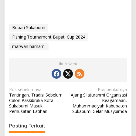
Bupati Sukabumi
Fishing Tournament Bupati Cup 2024
marwan hamami
Ikuti Kami
N
Pos sebelumnya
Pos berikutnya
Tantingan, Tradisi Sebelum
Ajang Silaturahmi Organisasi
a
Calon Paskibraka Kota
Keagamaan,
v
Sukabumi Masuk
Muhammadiyah Kabupaten
Pemusatan Latihan
Sukabumi Gelar Musypimda
i
g
Posting Terkait
a