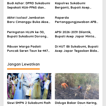
s
Budi Azhar: DPRD Sukabumi
Kapolres Sukabumi
Sepakati KUA-PPAS dan
Berganti, Bupati Asep
i
Bahas Perumda Tirta Jaya
Japar Harap Sinergi
p
Mandiri
dengan AKBP Benny
Akhiri Isolasi! Jembatan
Raperda
Cahyadi Makin Kuat
Baru Cimanggu Buka Akses
Pertanggungjawaban APBD
o
Aman Warga ke Lahan dan
Sukabumi 2025 Lolos
s
Pemerintahan
Evaluasi Gubernur, Siap
Peringatan HLUN ke-30,
APSI 2026-2031 Dilantik,
Jadi Perda
Bupati Sukabumi Dorong
Bupati Asep Japar Minta
Peningkatan Kualitas Hidup
Perkuat Mutu Pendidikan
Lansia
Ribuan Warga Padati
Di HUT IBi Sukabumi, Bupati
Puncak Seren Taun ke-447
Asep Japar Tegaskan Bidan
Kasepuhan Sinaresmi
Garda Terdepan Lawan
Cisolok Sukabumi
Stunting
Jangan Lewatkan
Siswi SMPN 2 Sukabumi Raih
Diduga Bakar Daun Kering,