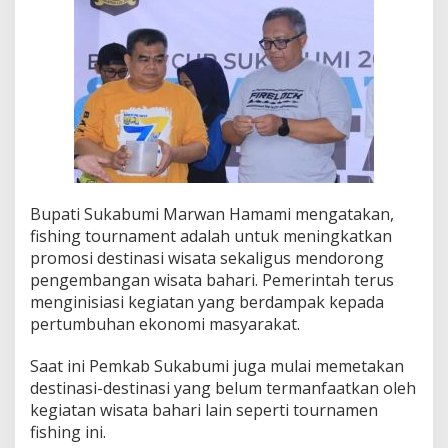
s
a
t
a
K
a
b
u
p
a
t
e
Bupati Sukabumi Marwan Hamami mengatakan,
n
fishing tournament adalah untuk meningkatkan
S
promosi destinasi wisata sekaligus mendorong
u
pengembangan wisata bahari. Pemerintah terus
k
menginisiasi kegiatan yang berdampak kepada
a
b
pertumbuhan ekonomi masyarakat.
u
m
Saat ini Pemkab Sukabumi juga mulai memetakan
i
destinasi-destinasi yang belum termanfaatkan oleh
kegiatan wisata bahari lain seperti tournamen
fishing ini.