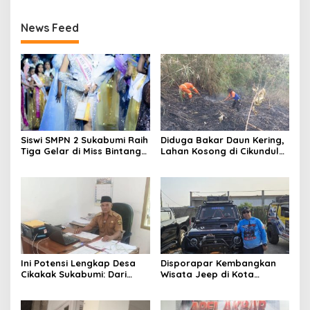
News Feed
Siswi SMPN 2 Sukabumi Raih
Diduga Bakar Daun Kering,
Tiga Gelar di Miss Bintang
Lahan Kosong di Cikundul
Preteen Indonesia 2026,
Sukabumi Terbakar
Bersiap Tampil di Malaysia
Ini Potensi Lengkap Desa
Disporapar Kembangkan
Cikakak Sukabumi: Dari
Wisata Jeep di Kota
Pesisir hingga Durian
Sukabumi, Bidik Kawasan
Musang King
Wisata Air Panas Cikundul:
Upaya Peningkatan PAD