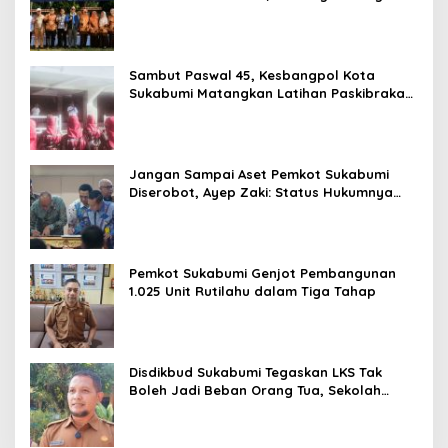
Tak Berhenti Saat Pensiun
Sambut Paswal 45, Kesbangpol Kota
Sukabumi Matangkan Latihan Paskibraka
Jelang HUT ke-81
Jangan Sampai Aset Pemkot Sukabumi
Diserobot, Ayep Zaki: Status Hukumnya
Harus Jelas
Pemkot Sukabumi Genjot Pembangunan
1.025 Unit Rutilahu dalam Tiga Tahap
Disdikbud Sukabumi Tegaskan LKS Tak
Boleh Jadi Beban Orang Tua, Sekolah
Dilarang Wajibkan Pembelian