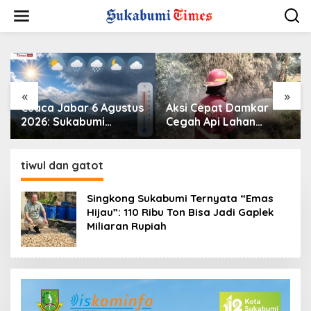
L
e
w
a
t
i
k
e
«
»
k
Cuaca Jabar 6 Agustus
Aksi Cepat Damkar
o
2026: Sukabumi
Cegah Api Lahan
n
Diprediksi Hujan Lokal,
Alang-alang Meluas di
t
Warga Diminta
Waluran Sukabumi
e
Waspada Petir dan
tiwul dan gatot
n
Angin Kencang
Singkong Sukabumi Ternyata “Emas
Hijau”: 110 Ribu Ton Bisa Jadi Gaplek
Miliaran Rupiah