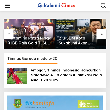
L
e
w
a
t
i
k
e
«
»
k
Pertamina Patra Niaga
BKPSDM Kota
o
RJBB Raih Gold TJSL &
Sukabumi Akan
n
CSR Awards 2026,
Laksanakan Profiling
t
Ubah Jerami Jadi
ASN, Libatkan Sekitar
e
Peluang Ekonomi
600 Pegawai
Timnas Garuda muda u-20
n
Ambyar, Timnas Indonesia Hancurkan
Maladewa 4 – 0 dalam Kualifikasi Piala
Asia U-20 2025