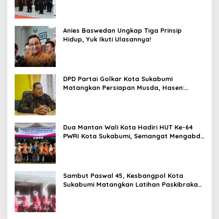
Anies Baswedan Ungkap Tiga Prinsip
Hidup, Yuk Ikuti Ulasannya!
DPD Partai Golkar Kota Sukabumi
Matangkan Persiapan Musda, Hasen:
Paling Lambat Agustus Harus Selesai
Dua Mantan Wali Kota Hadiri HUT Ke-64
PWRI Kota Sukabumi, Semangat Mengabdi
Tak Berhenti Saat Pensiun
Sambut Paswal 45, Kesbangpol Kota
Sukabumi Matangkan Latihan Paskibraka
Jelang HUT ke-81