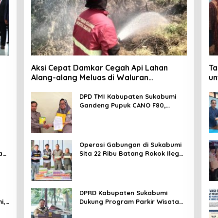
Aksi Cepat Damkar Cegah Api Lahan
Ta
Alang-alang Meluas di Waluran
un
Sukabumi
Da
DPD TMI Kabupaten Sukabumi
Gandeng Pupuk CANO F80,
Nurkosim: Petani Harus Didukung
Inovasi Karya Anak Daerah
Operasi Gabungan di Sukabumi
an
Sita 22 Ribu Batang Rokok Ilegal
di Cidahu dan Parungkuda
DPRD Kabupaten Sukabumi
i,
Dukung Program Parkir Wisata
SOMEAH, Budi: Kesan Wisatawan