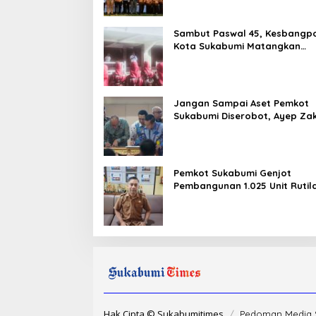
Berhenti Saat Pensiun
Sambut Paswal 45, Kesbangp
Kota Sukabumi Matangkan
Latihan Paskibraka Jelang HU
ke-81
Jangan Sampai Aset Pemkot
Sukabumi Diserobot, Ayep Zak
Status Hukumnya Harus Jelas
Pemkot Sukabumi Genjot
Pembangunan 1.025 Unit Rutil
dalam Tiga Tahap
Hak Cipta © Sukabumitimes
Pedoman Media 