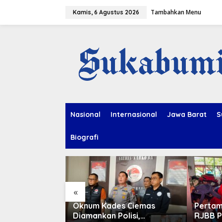
L
Tambahkan Menu
e
Kamis, 6 Agustus 2026
w
a
t
i
k
e
k
o
n
t
e
Nasional
Internasional
Jawa Barat
S
n
Biografi
«
Imitasi, dan
Oknum Kades Ciemas
Pertam
Diamankan Polisi,
RJBB P