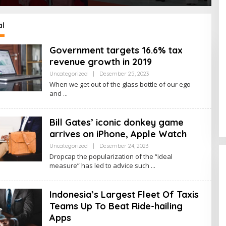
siagaan Bencana
Kemungkinan Setiap Bulan
U
Dini melalui Program
Akan Ada Pelantikan
KESATRIA
al
Government targets 16.6% tax
revenue growth in 2019
Uncategorized
|
Desember 25, 2023
O
L
When we get out of the glass bottle of our ego
E
and
H
R
E
D
Bill Gates’ iconic donkey game
A
K
arrives on iPhone, Apple Watch
S
I
Uncategorized
|
Desember 24, 2023
O
L
Dropcap the popularization of the “ideal
E
measure” has led to advice such
H
R
E
D
Indonesia’s Largest Fleet Of Taxis
A
K
Teams Up To Beat Ride-hailing
S
Apps
I