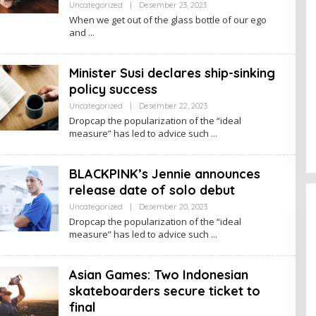
Uncategorized
|
Desember 23, 2023
O
L
When we get out of the glass bottle of our ego
E
and
H
R
E
D
Minister Susi declares ship-sinking
A
K
policy success
S
I
Uncategorized
|
Desember 22, 2023
O
L
Dropcap the popularization of the “ideal
E
measure” has led to advice such
H
R
E
D
BLACKPINK’s Jennie announces
A
K
release date of solo debut
S
I
Uncategorized
|
Desember 20, 2023
O
L
Dropcap the popularization of the “ideal
E
measure” has led to advice such
H
R
E
D
Asian Games: Two Indonesian
A
K
skateboarders secure ticket to
S
final
I