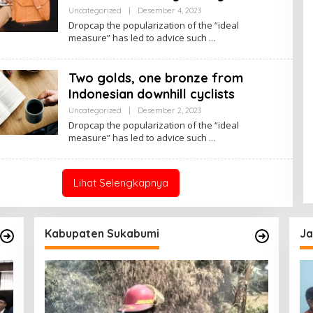
I
Uncategorized
|
Desember 4, 2023
O
L
Dropcap the popularization of the “ideal
E
measure” has led to advice such
H
R
E
D
Two golds, one bronze from
A
K
Indonesian downhill cyclists
S
I
Uncategorized
|
Desember 2, 2023
O
L
Dropcap the popularization of the “ideal
E
measure” has led to advice such
H
R
E
D
A
Lihat Selengkapnya
K
S
I
Kabupaten Sukabumi
Ja