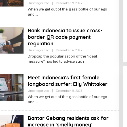
Uncategorized
|
Desember 9, 2023
O
L
When we get out of the glass bottle of our ego
E
and
H
R
E
D
Bank Indonesia to issue cross-
A
K
border QR code payment
S
regulation
I
Uncategorized
|
Desember 6, 2023
O
L
Dropcap the popularization of the “ideal
E
measure” has led to advice such
H
R
E
D
Meet Indonesia’s first female
A
K
longboard surfer: Elly Whittaker
S
I
Uncategorized
|
Desember 5, 2023
O
L
When we get out of the glass bottle of our ego
E
and
H
R
E
D
Bantar Gebang residents ask for
A
K
increase in ‘smelly money’
S