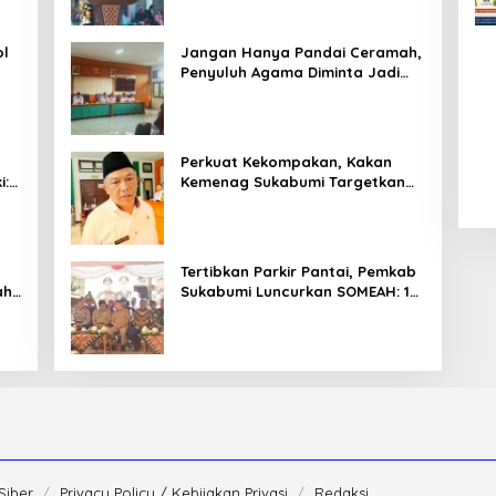
Sangat Menentukan
ol
Jangan Hanya Pandai Ceramah,
Penyuluh Agama Diminta Jadi
T
Penyejuk Sekaligus Pemecah
Masalah Umat
Perkuat Kekompakan, Kakan
i:
Kemenag Sukabumi Targetkan
Pelayanan Publik Lebih
Profesional
Tertibkan Parkir Pantai, Pemkab
ahu
Sukabumi Luncurkan SOMEAH: 13
Distinasi Wisata Jadi
Percontohan
Siber
Privacy Policy / Kebijakan Privasi
Redaksi