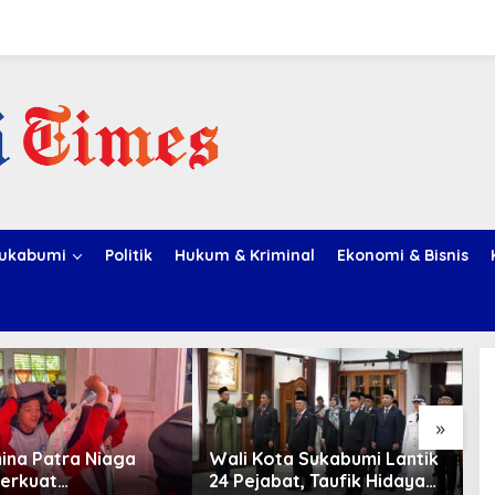
ukabumi
Politik
Hukum & Kriminal
Ekonomi & Bisnis
»
ina Patra Niaga
Wali Kota Sukabumi Lantik
A
erkuat
24 Pejabat, Taufik Hidayah:
T