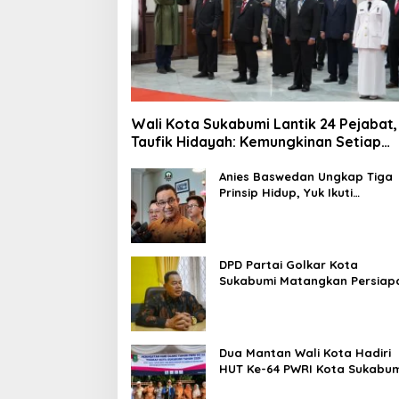
Wali Kota Sukabumi Lantik 24 Pejabat,
Taufik Hidayah: Kemungkinan Setiap
Bulan Akan Ada Pelantikan
Anies Baswedan Ungkap Tiga
Prinsip Hidup, Yuk Ikuti
Ulasannya!
DPD Partai Golkar Kota
Sukabumi Matangkan Persiap
Musda, Hasen: Paling Lambat
Agustus Harus Selesai
Dua Mantan Wali Kota Hadiri
HUT Ke-64 PWRI Kota Sukabum
Semangat Mengabdi Tak