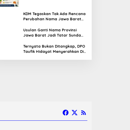
KDM Tegaskan Tak Ada Rencana
Perubahan Nama Jawa Barat
Menjadi Tatar Sunda, Komisi 1
DPRD Jabar Perlu Kajian Secara
Usulan Ganti Nama Provinsi
Menyeluruh
Jawa Barat Jadi Tatar Sunda
Melaju ke Tahap Legislasi,
Semua Fraksi DPRD Setuju
Ternyata Bukan Ditangkap, DPO
Taufik Hidayat Menyerahkan Diri
ke Polisi setelah Dibujuk Mantan
Bos