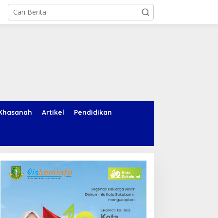
Khasanah
Artikel
Pendidikan
nies Baswedan Ungkap
Icarus, Akal Imitasi, dan
iga Prinsip Hidup, Yuk Ikuti
Kita