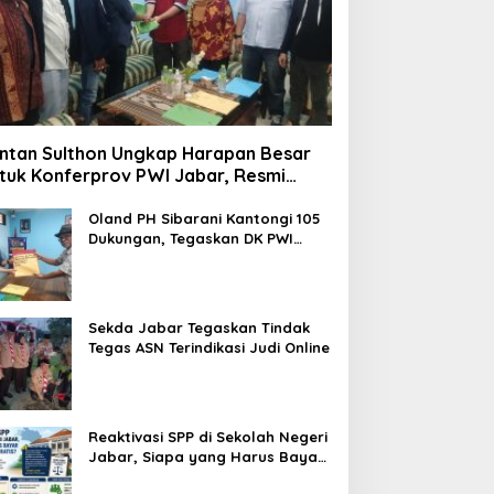
ntan Sulthon Ungkap Harapan Besar
tuk Konferprov PWI Jabar, Resmi
ftar Calon Ketua
Oland PH Sibarani Kantongi 105
Dukungan, Tegaskan DK PWI
Jabar Harus Jadi Penjaga Etika
dan Marwah Organisasi
Sekda Jabar Tegaskan Tindak
Tegas ASN Terindikasi Judi Online
Reaktivasi SPP di Sekolah Negeri
Jabar, Siapa yang Harus Bayar
dan Siapa yang Gratis?