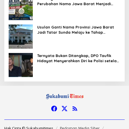
Perubahan Nama Jawa Barat Menjadi
Tatar Sunda, Komisi 1 DPRD Jabar Perlu
Kajian Secara Menyeluruh
Usulan Ganti Nama Provinsi Jawa Barat
Jadi Tatar Sunda Melaju ke Tahap
Legislasi, Semua Fraksi DPRD Setuju
Ternyata Bukan Ditangkap, DPO Taufik
Hidayat Menyerahkan Diri ke Polisi setelah
Dibujuk Mantan Bos
Hak Cipta © Sukabumitimes
Pedoman Media Siber