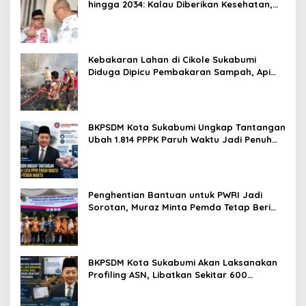
hingga 2034: Kalau Diberikan Kesehatan,
Kita Lanjutkan Dong
Kebakaran Lahan di Cikole Sukabumi
Diduga Dipicu Pembakaran Sampah, Api
Nyaris Merambat ke Permukiman
BKPSDM Kota Sukabumi Ungkap Tantangan
Ubah 1.814 PPPK Paruh Waktu Jadi Penuh
Waktu
Penghentian Bantuan untuk PWRI Jadi
Sorotan, Muraz Minta Pemda Tetap Beri
Perhatian kepada Pensiunan ASN
BKPSDM Kota Sukabumi Akan Laksanakan
Profiling ASN, Libatkan Sekitar 600
Pegawai