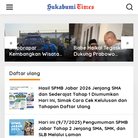
L
e
w
a
t
i
k
e
«
»
k
Disporapar
Babe Haikal Tegaskan
o
Kembangkan Wisata
Dukung Prabowo
n
Jeep di Kota
hingga 2034: Kalau
t
Sukabumi, Bidik
Diberikan Kesehatan,
e
Kawasan Wisata Air
Kita Lanjutkan Dong
Daftar ulang
n
Panas Cikundul: Upaya
Peningkatan PAD
Hasil SPMB Jabar 2026 Jenjang SMA
dan Sederajat Tahap 1 Diumumkan
Hari Ini, Simak Cara Cek Kelulusan dan
Tahapan Daftar Ulang
Hari ini (9/7/2025) Pengumuman SPMB
Jabar Tahap 2 Jenjang SMA, SMK, dan
SLB Melalui Laman