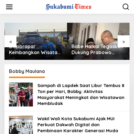
L
e
w
a
t
i
k
e
«
»
k
Disporapar
Babe Haikal Tegaskan
o
Kembangkan Wisata
Dukung Prabowo
n
Jeep di Kota
hingga 2034: Kalau
t
Sukabumi, Bidik
Diberikan Kesehatan,
e
Kawasan Wisata Air
Kita Lanjutkan Dong
Bobby Maulana
n
Panas Cikundul: Upaya
Peningkatan PAD
Sampah di Lapdek Saat Libur Tembus 8
Ton per Hari, Bobby: Aktivitas
Masyarakat Meningkat dan Wisatawan
Membludak
Wakil Wali Kota Sukabumi Ajak MUI
Perkuat Dakwah Digital dan
Pembinaan Karakter Generasi Muda