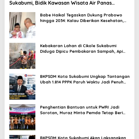
Sukabumi, Bidik Kawasan Wisata Air Panas
Cikundul: Upaya Peningkatan PAD
Babe Haikal Tegaskan Dukung Prabowo
hingga 2034: Kalau Diberikan Kesehatan,
Kita Lanjutkan Dong
Kebakaran Lahan di Cikole Sukabumi
Diduga Dipicu Pembakaran Sampah, Api
Nyaris Merambat ke Permukiman
BKPSDM Kota Sukabumi Ungkap Tantangan
Ubah 1.814 PPPK Paruh Waktu Jadi Penuh
Waktu
Penghentian Bantuan untuk PWRI Jadi
Sorotan, Muraz Minta Pemda Tetap Beri
Perhatian kepada Pensiunan ASN
BKPSDM Kota Sukabumi Akan Laksanakan