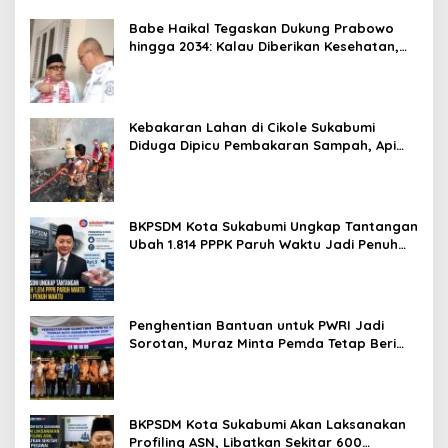
Cikundul: Upaya Peningkatan PAD
Babe Haikal Tegaskan Dukung Prabowo
hingga 2034: Kalau Diberikan Kesehatan,
Kita Lanjutkan Dong
Kebakaran Lahan di Cikole Sukabumi
Diduga Dipicu Pembakaran Sampah, Api
Nyaris Merambat ke Permukiman
BKPSDM Kota Sukabumi Ungkap Tantangan
Ubah 1.814 PPPK Paruh Waktu Jadi Penuh
Waktu
Penghentian Bantuan untuk PWRI Jadi
Sorotan, Muraz Minta Pemda Tetap Beri
Perhatian kepada Pensiunan ASN
BKPSDM Kota Sukabumi Akan Laksanakan
Profiling ASN, Libatkan Sekitar 600