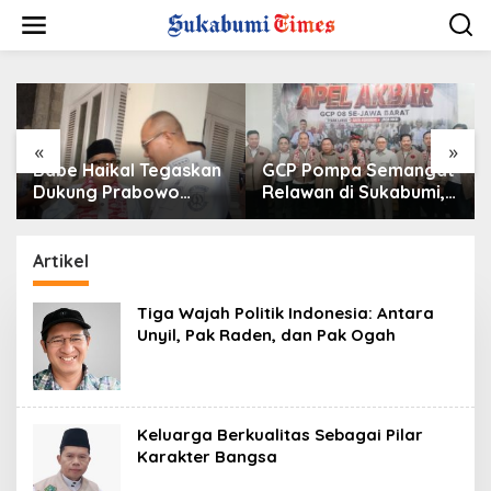
L
e
w
a
t
i
k
e
«
»
k
Babe Haikal Tegaskan
GCP Pompa Semangat
o
Dukung Prabowo
Relawan di Sukabumi,
n
hingga 2034: Kalau
Ketum: Jangan
t
Diberikan Kesehatan,
Biarkan Prabowo
e
Kita Lanjutkan Dong
Berjuang Sendiri
Artikel
n
Tiga Wajah Politik Indonesia: Antara
Unyil, Pak Raden, dan Pak Ogah
Keluarga Berkualitas Sebagai Pilar
Karakter Bangsa