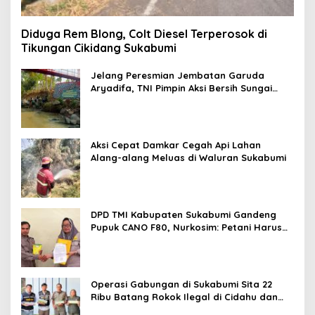
Diduga Rem Blong, Colt Diesel Terperosok di
Tikungan Cikidang Sukabumi
Jelang Peresmian Jembatan Garuda
Aryadifa, TNI Pimpin Aksi Bersih Sungai
Cimandiri
Aksi Cepat Damkar Cegah Api Lahan
Alang-alang Meluas di Waluran Sukabumi
DPD TMI Kabupaten Sukabumi Gandeng
Pupuk CANO F80, Nurkosim: Petani Harus
Didukung Inovasi Karya Anak Daerah
Operasi Gabungan di Sukabumi Sita 22
Ribu Batang Rokok Ilegal di Cidahu dan
Parungkuda